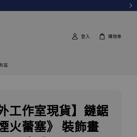
登入
購物車
布區
外工作室現貨】鏈鋸
煙火蕾塞》 裝飾畫