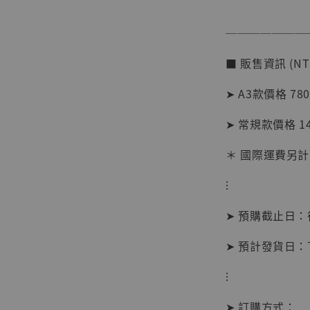
加
───────
■ 販售資訊 (NT
➤ A3款價格 78
➤ 常規款價格 1
＊ 國際運費另計
⁝
➤ 預購截止日
➤ 預計發貨日
【現貨
⁝
BJST
可動蒐
➤ 訂購方式：