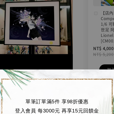
【店內
Compe
1/6 
世足 
Lionel
[CM00
NT$ 4,000
NT$ 5,200
加
單筆訂單滿5件 享98折優惠
登入會員 每3000元 再享15元回饋金