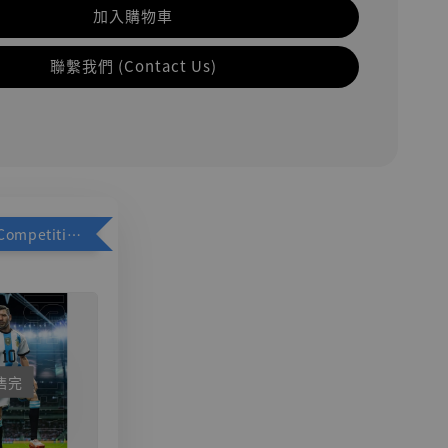
加入購物車
聯繫我們 (Contact Us)
加購優惠【Competitive Toys 梅西 [CM001]】
售完