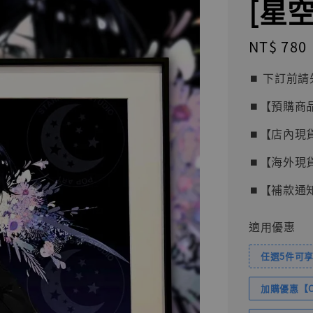
[星空 
Regular
NT$ 780
price
⏹︎ 下訂
⏹︎【預購商
⏹︎【店內現
⏹︎【海外現
⏹︎【補款通
適用優惠
任選5件可享
加購優惠【Com