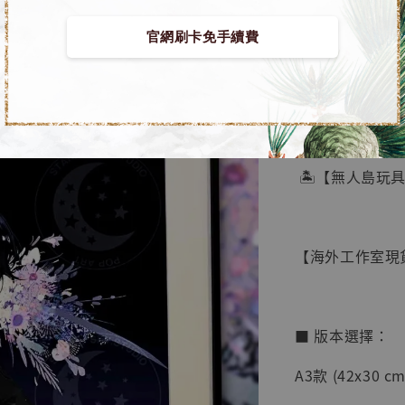
官網刷卡免手續費
【店內
🏝【無人島玩
系列蒐
鳥山明
工作室
【海外工作室現貨
NT$ 4,280
NT$ 5,580
■ 版本選擇：
加
A3款 (42x30 cm