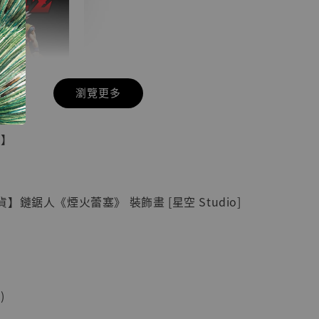
瀏覽更多
現貨】七龍珠
具】
藏雕像 悟空
紀念款 [奇蹟
]
】鏈鋸人《煙火蕾塞》 裝飾畫 [星空 Studio]
-
+
入購物車
)