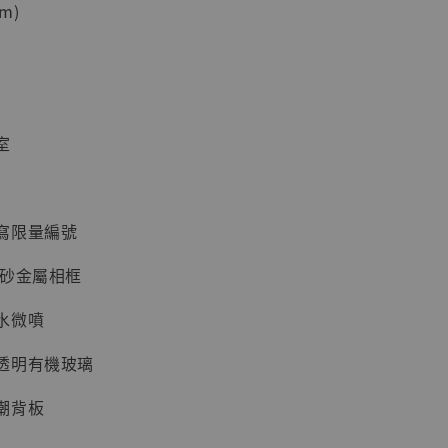
m)
加購優惠【海賊王 布魯克達摩 [7STARS Studio]】
室
寫限量編號
磨砂金屬相框
現貨】海賊王
藏雕像 布魯
水微噴
[7STARS
]
透明有機玻璃
-
+
潮背板