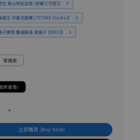
空 鳥山明紀念款 [奇蹟工作室]】
王 布魯克達摩 [7STARS Studio]】
子彈飛 鵝城縣長 張麻子 [BK01]】
常規款
國際運費)
立即購買 (Buy Now)