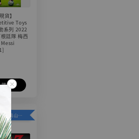
現貨】
titive Toys
可動系列 2022
阿根廷隊 梅西
 Messi
1]
入購物車
加購優惠【悟空 鳥山明紀念款 [奇蹟工作室]】