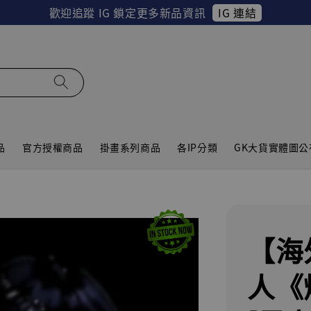
IG 連結
歡迎追蹤 IG 鎖定更多新品資訊
品
官方授權商品
掛畫系列商品
各IP分類
GK大貨實體圖公
【海
人《