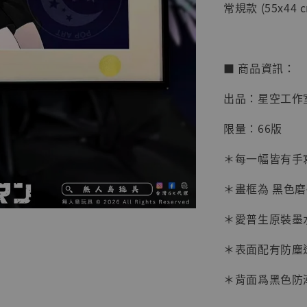
常規款 (55x44 c
■ 商品資訊：
出品：星空工作
限量：66版
＊每一幅皆有手
＊畫框為 黑色
【店內
系列蒐
＊愛普生原裝墨
克達摩 
Studio
＊表面配有防塵
NT$ 1,500
＊背面爲黑色防
NT$ 1,870