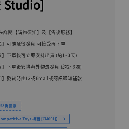
Studio]
前請先詳閱【購物須知】及【售後服務】
品】可能延後發貨 可接受再下單
貨】下單後可立即安排出貨 (約1~3天)
貨】下單後安排海外物流發貨 (約2~3週)
知】發貨時由IG或Email或簡訊通知補款
98折優惠
petitive Toys 梅西 [CM001]】