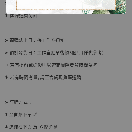
➤ 價格 4580元 (訂金1980)
＊ 國際運費另計
⁝
➤ 預購截止日：待工作室通知
➤ 預計發貨日：工作室結單後約3個月 (僅供參考)
→ 若有提前或延後則以廠商實際發貨時間為準
【店內現貨】海賊王 系列蒐藏雕像 布魯克達
摩 [7STARS Studio]
＊ 若有時間考量, 請至官網現貨區選購
-
+
NT$ 1,500
NT$ 1,870
⁝
➤ 訂購方式：
加入購物車
＊至官網下單 🔗
＊連結在下方 及 IG 簡介欄