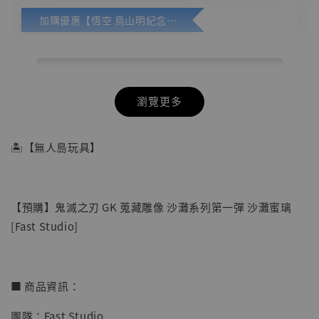
加購優惠【悟空 鳥山明紀念款 [奇蹟工作室]】
瀏覽更多
🏝【無人島玩具】
【預購】鬼滅之刃 GK 蒐藏雕像 沙灘系列第一彈 沙灘蜜璃
[Fast Studio]
■ 商品資訊：
團隊：Fast Studio