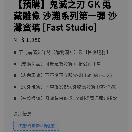
【預購】鬼滅之刃 GK 蒐
藏雕像 沙灘系列第一彈 沙
灘蜜璃 [Fast Studio]
Regular
NT$ 1,980
price
⏹︎ 下訂前請先詳閱【購物須知】及【售後服務】
⏹︎【預購商品】可能延後發貨 可接受再下單
⏹︎【店內現貨】下單後可立即安排出貨 (約1~3天)
⏹︎【海外現貨】下單後安排海外物流發貨 (約2~3週)
⏹︎【補款通知】發貨時由IG或Email或簡訊通知補款
適用優惠
任選5件可享98折優惠