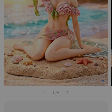
1
/
6