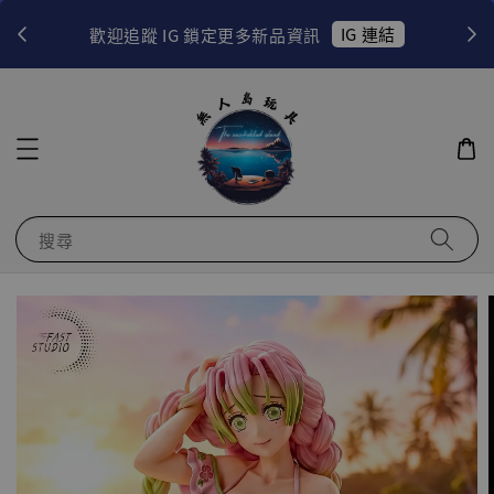
！
IG 連結
歡迎追蹤 IG 鎖定更多新品資訊
搜尋