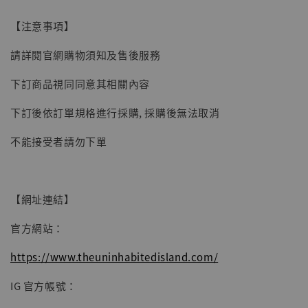
子彈飛 鵝城縣長 張麻子 [BK01]
【注意事項】
-
+
NT$ 4,980
NT$ 5,300
請詳閱官網購物須知及售後服務
下訂商品視同同意其相關內容
加入購物車
下訂後依訂單規格進行採購, 採購後無法取消
不能接受者請勿下單
【網址連結】
官方網站：
https://www.theuninhabitedisland.com/
IG 官方帳號：