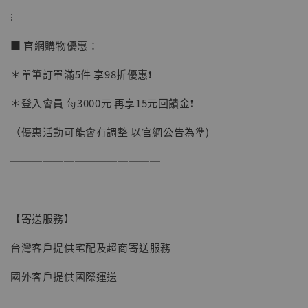
加購優惠【讓子彈飛 鵝城縣長 張麻子 [BK01]】
⁝
■ 官網購物優惠：
＊單筆訂單滿5件 享98折優惠❗️
＊登入會員 每3000元 再享15元回饋金❗️
（優惠活動可能會有調整 以官網公告為準)
──────────────
【寄送服務】
台灣客戶提供宅配及超商寄送服務
國外客戶提供國際運送
【現貨】BJSTUDIO 1/6系列可動蒐藏人偶 讓