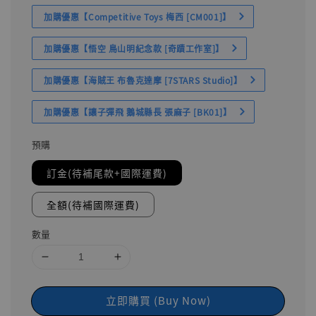
加購優惠【Competitive Toys 梅西 [CM001]】
加購優惠【悟空 鳥山明紀念款 [奇蹟工作室]】
加購優惠【海賊王 布魯克達摩 [7STARS Studio]】
加購優惠【讓子彈飛 鵝城縣長 張麻子 [BK01]】
預購
訂金(待補尾款+國際運費)
全額(待補國際運費)
數量
立即購買 (Buy Now)