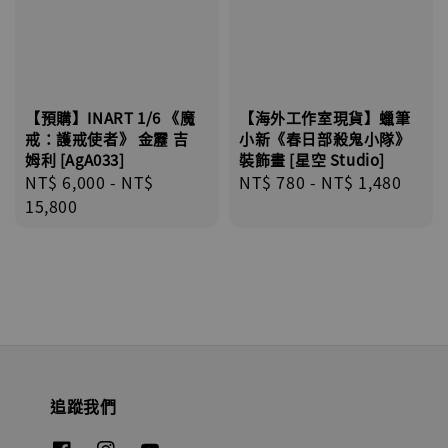
【預購】INART 1/6 《魔
【海外工作室現貨】蠟筆
戒：護戒使者》 金靂 吉
小新《春日部殺鬼小隊》
姆利 [AgA033]
裝飾畫 [星空 Studio]
Regular
NT$ 6,000
-
NT$
Regular
NT$ 780
-
NT$ 1,480
price
15,800
price
追蹤我們