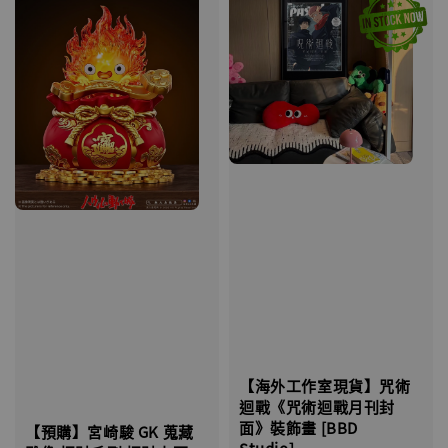
【海外工作室現貨】咒術
迴戰《咒術迴戰月刊封
面》裝飾畫 [BBD
【預購】宮崎駿 GK 蒐藏