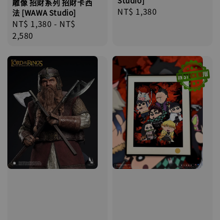
Studio]
雕像 招財系列 招財卡西
Regular
NT$ 1,380
法 [WAWA Studio]
price
Regular
NT$ 1,380
-
NT$
price
2,580