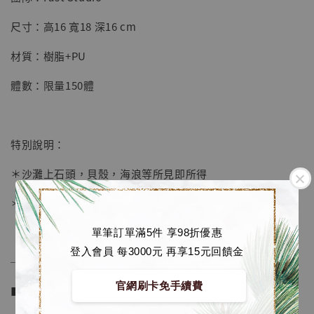
【店內現貨】七龍珠 系列蒐藏雕像 悟空 鳥山
明紀念款 [奇蹟工作室]
尺寸：高16 寬18 深16 cm
-
+
NT$ 4,280
材質：樹脂+PU
NT$ 5,580
體數：限量150體
加入購物車
特別說明：
加購優惠【海賊王 布魯克達摩 [7STARS Studio]】
＊沙灘上石頭，貝殼，海浪等所見即所得
＊下一彈敬請期待！
單筆訂單滿5件 享98折優惠
登入會員 每3000元 再享15元回饋金
──────────────
官網刷卡免手續費
■ 販售資訊 (NT$)：