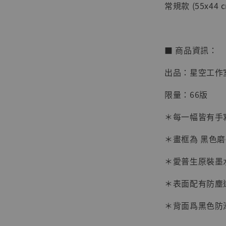
常規款 (55x44 c
■ 商品資訊：
出品：星空工作
限量：66版
＊每一幅皆有手
＊畫框為 黑色
【店內
系列蒐
＊愛普生原裝墨
克達摩 
Studio
＊表面配有防塵
NT$ 1,500
＊背面爲黑色防
NT$ 1,870