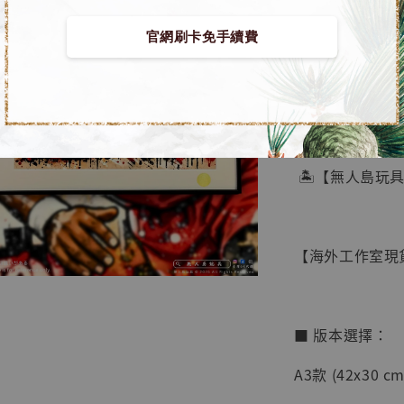
官網刷卡免手續費
【店內
🏝【無人島玩
系列蒐
鳥山明
工作室
【海外工作室現貨】
NT$ 4,280
NT$ 5,580
■ 版本選擇：
加
A3款 (42x30 cm