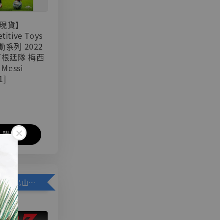
現貨】
titive Toys
可動系列 2022
阿根廷隊 梅西
 Messi
1]
入購物車
加購優惠【悟空 鳥山明紀念款 [奇蹟工作室]】