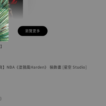
瀏覽更多
現貨】七龍珠
具】
藏雕像 悟空
紀念款 [奇蹟
]
NBA《塗鴉風Harden》 裝飾畫 [星空 Studio]
-
+
入購物車
)