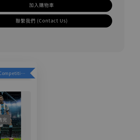
加入購物車
聯繫我們 (Contact Us)
加購優惠【Competitive Toys 梅西 [CM001]】
售完