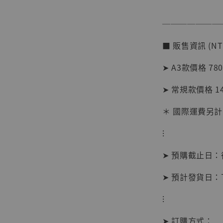
加
───────
■ 販售資訊 (NT
➤ A3款價格 78
➤ 常規款價格 1
＊ 國際運費另計
⁝
➤ 預購截止日
➤ 預計發貨日
【現貨
⁝
BJST
可動蒐
➤ 訂購方式：