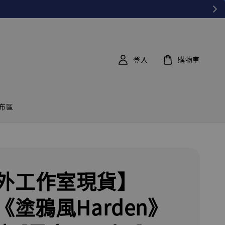
登入
購物車
布區
外工作室現貨】
《塗鴉風Harden》