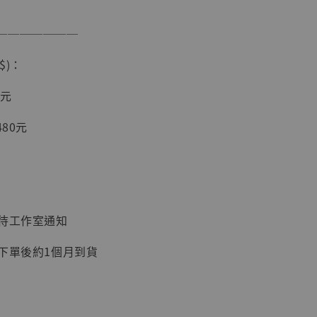
入購物車
───────
$)：
加購優惠【讓子彈飛 鵝城縣長 張麻子 [BK01]】
0元
480元
：待工作室通知
：下單後約1個月到貨
】
UDIO 1/6系列
藏人偶 讓子