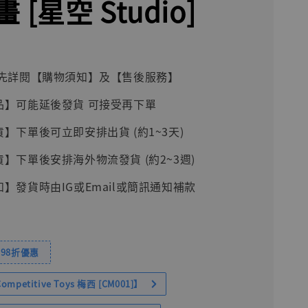
 [星空 Studio]
前請先詳閱【購物須知】及【售後服務】
品】可能延後發貨 可接受再下單
貨】下單後可立即安排出貨 (約1~3天)
貨】下單後安排海外物流發貨 (約2~3週)
知】發貨時由IG或Email或簡訊通知補款
98折優惠
petitive Toys 梅西 [CM001]】