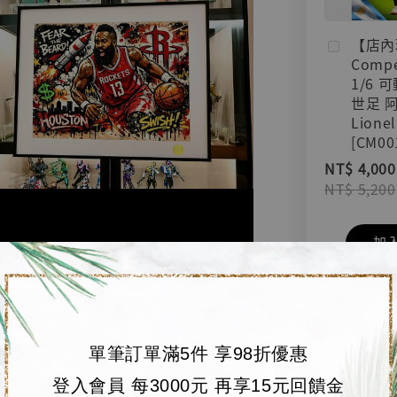
【店內
Compe
1/6 
世足 
Lionel
[CM00
NT$ 4,000
NT$ 5,200
加
單筆訂單滿5件 享98折優惠
登入會員 每3000元 再享15元回饋金