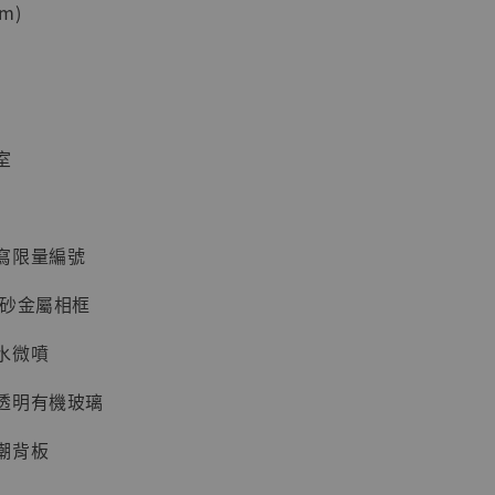
m)
加購優惠【海賊王 布魯克達摩 [7STARS Studio]】
室
寫限量編號
磨砂金屬相框
現貨】海賊王
藏雕像 布魯
水微噴
[7STARS
]
透明有機玻璃
-
+
潮背板