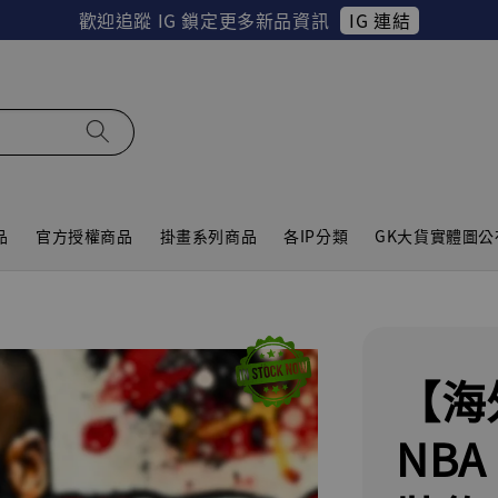
IG 連結
歡迎追蹤 IG 鎖定更多新品資訊
品
官方授權商品
掛畫系列商品
各IP分類
GK大貨實體圖公
【海
NBA