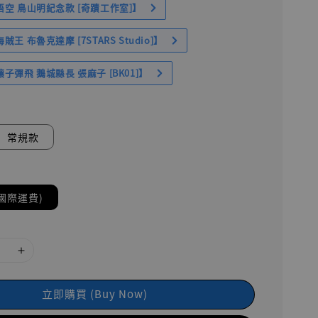
空 鳥山明紀念款 [奇蹟工作室]】
王 布魯克達摩 [7STARS Studio]】
子彈飛 鵝城縣長 張麻子 [BK01]】
常規款
國際運費)
立即購買 (Buy Now)