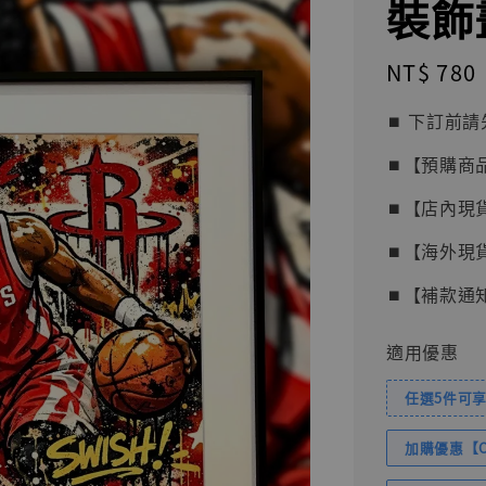
裝飾畫
Regular
NT$ 780
price
⏹︎ 下訂
⏹︎【預購商
⏹︎【店內現
⏹︎【海外現
⏹︎【補款通
適用優惠
任選5件可享
加購優惠【Com