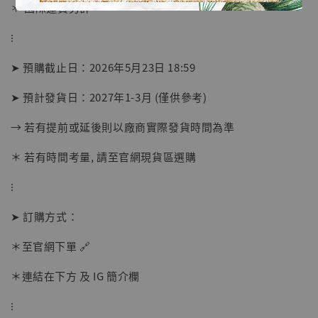
＊ 國際運費另計
⁝
➤ 預購截止日：2026年5月23日 18:59
➤ 預計發貨日：2027年1-3月 (僅供參考)
【店內現貨】海賊王 系列蒐藏雕像 布魯克達
摩 [7STARS Studio]
→ 若有提前或延後則以廠商實際發貨時間為準
-
+
NT$ 1,500
NT$ 1,870
＊ 若有時間考量, 請至官網現貨區選購
⁝
加入購物車
➤ 訂購方式：
＊至官網下單 🔗
加購優惠【讓子彈飛 鵝城縣長 張麻子 [BK01]】
＊連結在下方 及 IG 簡介欄
⁝