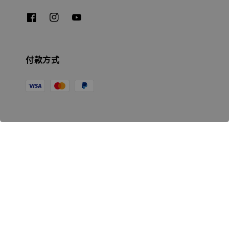
付款方式
相關資訊
無人島玩具公司資訊
里程碑
聯絡我們
認識GK