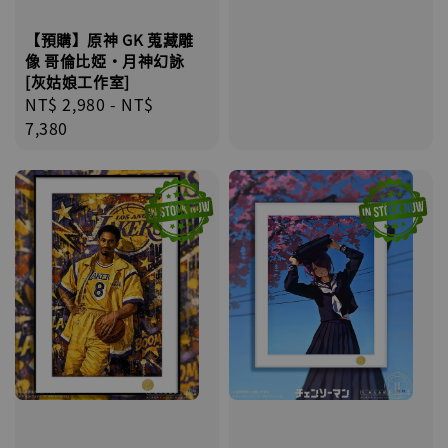
price
【預購】原神 GK 蒐藏雕
像 哥倫比婭·月神幻詠
[灰姑娘工作室]
Regular
NT$ 2,980
-
NT$
price
7,380