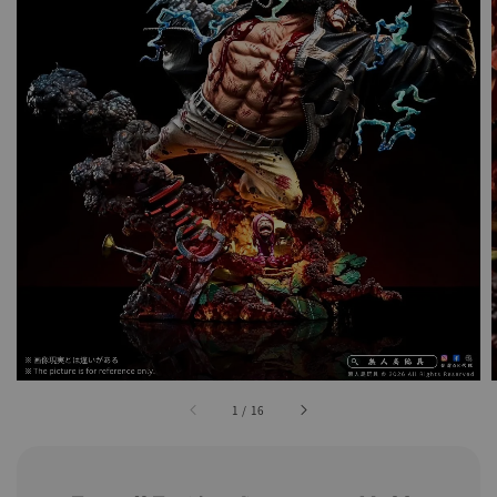
1
/
16