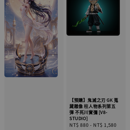
【預購】鬼滅之刃 GK 蒐
藏雕像 柱人物系列第五
彈 不死川實彌 [V8-
STUDIO]
Regular
NT$ 880
-
NT$ 1,580