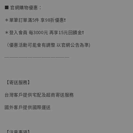
■ 官網購物優惠：
＊單筆訂單滿5件 享98折優惠❗️
＊登入會員 每3000元 再享15元回饋金❗️
（優惠活動可能會有調整 以官網公告為準)
──────────────
【寄送服務】
台灣客戶提供宅配及超商寄送服務
【現貨】BJSTUDIO 1/6系列可動蒐藏人偶 讓
國外客戶提供國際運送
子彈飛 鵝城縣長 張麻子 [BK01]
-
+
NT$ 4,980
NT$ 5,300
【注意事項】