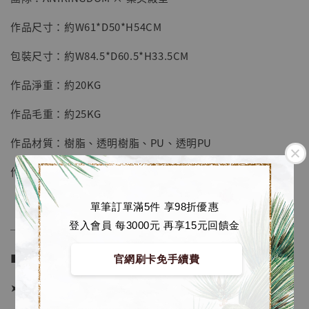
NT$ 5,580
作品尺寸：約W61*D50*H54CM
加入購物車
包裝尺寸：約W84.5*D60.5*H33.5CM
作品淨重：約20KG
加購優惠【海賊王 布魯克達摩 [7STARS Studio]】
作品毛重：約25KG
作品材質：樹脂、透明樹脂、PU、透明PU
作品配置：底座和大熊眼睛配置燈效
單筆訂單滿5件 享98折優惠
登入會員 每3000元 再享15元回饋金
──────────────
■ 販售資訊：
官網刷卡免手續費
➤ 價格 25780元 (訂金15000)