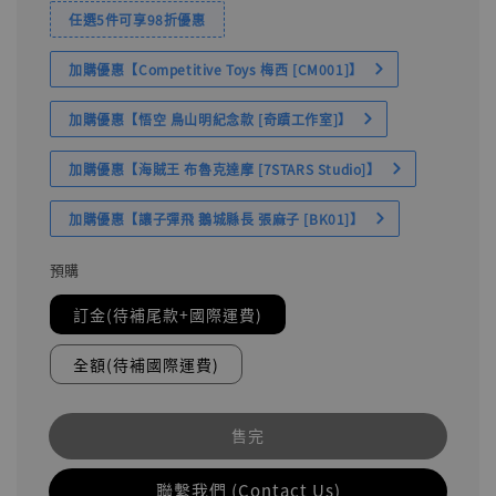
任選5件可享98折優惠
加購優惠【Competitive Toys 梅西 [CM001]】
加購優惠【悟空 鳥山明紀念款 [奇蹟工作室]】
加購優惠【海賊王 布魯克達摩 [7STARS Studio]】
加購優惠【讓子彈飛 鵝城縣長 張麻子 [BK01]】
預購
訂金(待補尾款+國際運費)
全額(待補國際運費)
售完
聯繫我們 (Contact Us)