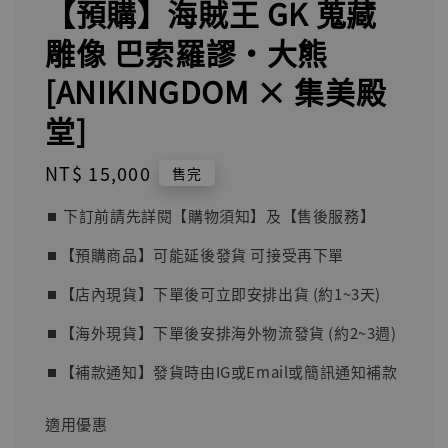
【預購】海賊王 GK 蒐藏
雕像 巴索羅謬·大熊
[ANIKINGDOM × 集美殿
堂]
Regular
NT$ 15,000
售完
price
⏹︎ 下訂前請先詳閱【購物須知】及【售後服務】
⏹︎【預購商品】可能延後發貨 可接受再下單
⏹︎【店內現貨】下單後可立即安排出貨 (約1~3天)
⏹︎【海外現貨】下單後安排海外物流發貨 (約2~3週)
⏹︎【補款通知】發貨時由IG或Email或簡訊通知補款
適用優惠