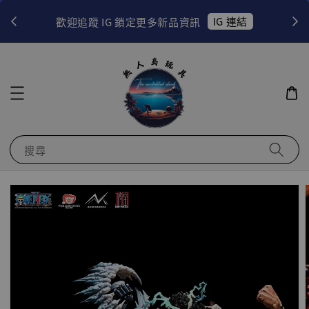
！
IG 連結
歡迎追蹤 IG 鎖定更多新品資訊
搜尋