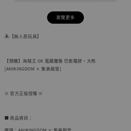
瀏覽更多
🏝【無人島玩具】
【預購】海賊王 GK 蒐藏雕像 巴索羅謬·大熊
[ANIKINGDOM × 集美殿堂]
≡ 官方正版授權 ≡
【店內現貨】七龍珠 系列蒐藏雕像 悟空 鳥山
明紀念款 [奇蹟工作室]
■ 商品資訊：
-
+
NT$ 4,280
團隊：ANIKINGDOM × 集美殿堂