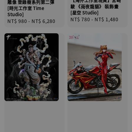
【海外工作室現貨】宮崎
雕像 登錄樹系列第二彈
駿 《雨夜龍貓》 裝飾畫
[時光工作室 Time
[星空 Studio]
Studio]
Regular
NT$ 780
-
NT$ 1,480
Regular
NT$ 980
-
NT$ 6,280
price
price