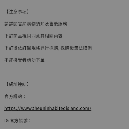
【注意事項】
【現貨】BJSTUDIO 1/6系列可動蒐藏人偶 讓
請詳閱官網購物須知及售後服務
子彈飛 鵝城縣長 張麻子 [BK01]
下訂商品視同同意其相關內容
-
+
NT$ 4,980
NT$ 5,300
下訂後依訂單規格進行採購, 採購後無法取消
不能接受者請勿下單
加入購物車
【網址連結】
官方網站：
https://www.theuninhabitedisland.com/
IG 官方帳號：