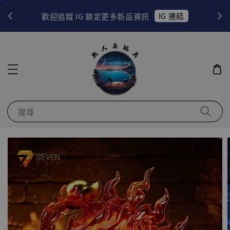
！
IG 連結
歡迎追蹤 IG 鎖定更多新品資訊
搜尋