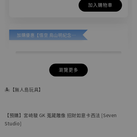
加入購物車
加購優惠【悟空 鳥山明紀念款 [奇蹟工作室]】
瀏覽更多
🏝【無人島玩具】
【預購】宮崎駿 GK 蒐藏雕像 招財如意卡西法 [Seven
Studio]