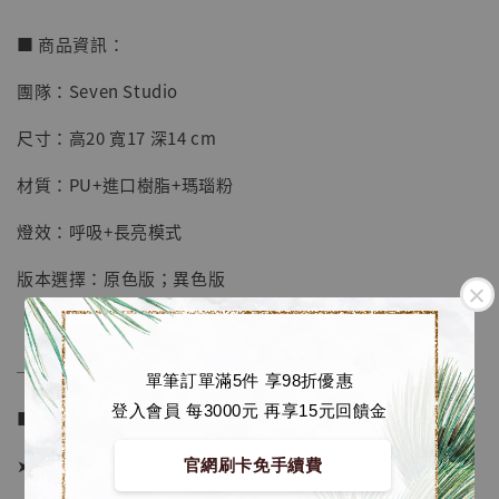
■ 商品資訊：
團隊：Seven Studio
【店內現貨】七龍珠 系列蒐藏雕像 悟空 鳥山
明紀念款 [奇蹟工作室]
尺寸：高20 寬17 深14 cm
-
+
NT$ 4,280
材質：PU+進口樹脂+瑪瑙粉
NT$ 5,580
燈效：呼吸+長亮模式
加入購物車
版本選擇：原色版；異色版
加購優惠【海賊王 布魯克達摩 [7STARS Studio]】
──────────────
單筆訂單滿5件 享98折優惠
登入會員 每3000元 再享15元回饋金
■ 販售資訊 (NT$)：
➤ 原色版價格 2580元 (訂金1380)
官網刷卡免手續費