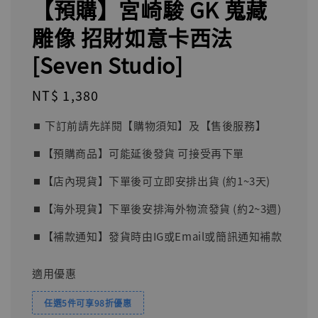
【預購】宮崎駿 GK 蒐藏
雕像 招財如意卡西法
[Seven Studio]
Regular
NT$ 1,380
price
⏹︎ 下訂前請先詳閱【購物須知】及【售後服務】
⏹︎【預購商品】可能延後發貨 可接受再下單
⏹︎【店內現貨】下單後可立即安排出貨 (約1~3天)
⏹︎【海外現貨】下單後安排海外物流發貨 (約2~3週)
⏹︎【補款通知】發貨時由IG或Email或簡訊通知補款
適用優惠
任選5件可享98折優惠