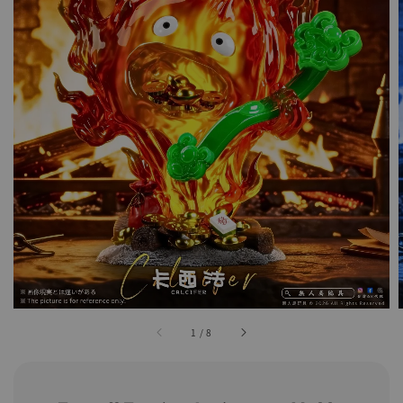
1
/
8