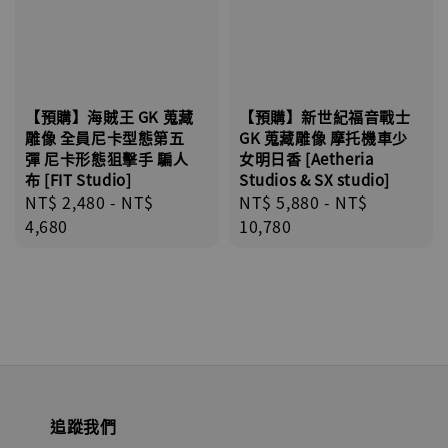
【預購】海賊王 GK 蒐藏
【預購】新世紀福音戰士
雕像 全員尼卡型態第五
GK 蒐藏雕像 摩托機車少
彈 尼卡形態狙擊手 騙人
女明日香 [Aetheria
布 [FIT Studio]
Studios & SX studio]
Regular
NT$ 2,480
-
NT$
Regular
NT$ 5,880
-
NT$
price
4,680
price
10,780
追蹤我們