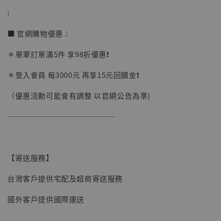
加入購物車
⁝
■ 官網購物優惠：
加購優惠【讓子彈飛 鵝城縣長 張麻子 [BK01]】
＊單筆訂單滿5件 享98折優惠❗️
＊登入會員 每3000元 再享15元回饋金❗️
（優惠活動可能會有調整 以官網公告為準)
──────────────
【寄送服務】
台灣客戶提供宅配及超商寄送服務
國外客戶提供國際運送