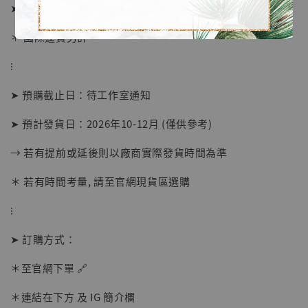
➤ 異色版價格 2580元 (訂金1380)
＊ 國際運費另計
⁝
➤ 預購截止日：待工作室通知
➤ 預計發貨日：2026年10-12月 (僅供參考)
→ 若有提前或延後則以廠商實際發貨時間為準
＊ 若有時間考量, 請至官網現貨區選購
⁝
【店內現貨】海賊王 系列蒐藏雕像 布魯克達
摩 [7STARS Studio]
➤ 訂購方式：
-
+
NT$ 1,500
NT$ 1,870
＊至官網下單 🔗
＊連結在下方 及 IG 簡介欄