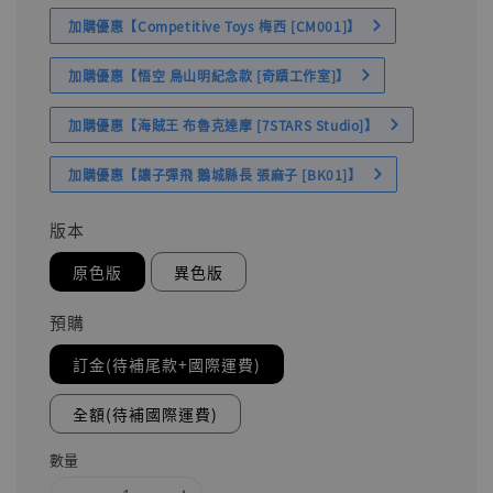
加購優惠【Competitive Toys 梅西 [CM001]】
加購優惠【悟空 鳥山明紀念款 [奇蹟工作室]】
加購優惠【海賊王 布魯克達摩 [7STARS Studio]】
加購優惠【讓子彈飛 鵝城縣長 張麻子 [BK01]】
版本
原色版
異色版
預購
訂金(待補尾款+國際運費)
全額(待補國際運費)
數量