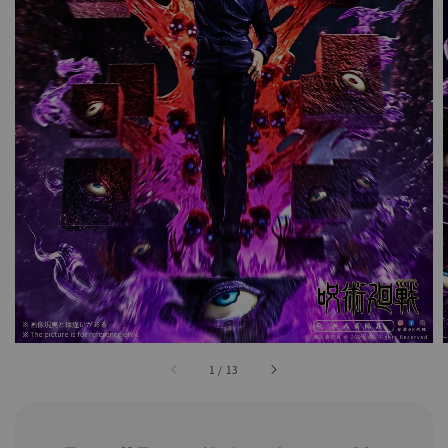
1
/
13