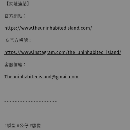
【網址連結】
官方網站：
https://www.theuninhabitedisland.com/
IG 官方帳號：
https://www.instagram.com/the_uninhabited_island/
客服信箱：
Theuninhabitedisland@gmail.com
- - - - - - - - - - - - - - - - - - - -
#模型 #公仔 #雕像