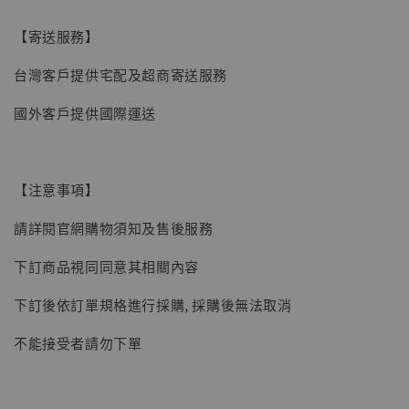
【寄送服務】
【現貨】BJSTUDIO 1/6系列可動蒐藏人偶 讓
台灣客戶提供宅配及超商寄送服務
子彈飛 鵝城縣長 張麻子 [BK01]
國外客戶提供國際運送
-
+
NT$ 4,980
NT$ 5,300
【注意事項】
加入購物車
請詳閱官網購物須知及售後服務
下訂商品視同同意其相關內容
下訂後依訂單規格進行採購, 採購後無法取消
不能接受者請勿下單