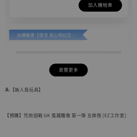
加入購物車
加購優惠【悟空 鳥山明紀念款 [奇蹟工作室]】
瀏覽更多
🏝【無人島玩具】
【預購】咒術迴戰 GK 蒐藏雕像 第一彈 五條悟 [EZ工作室]