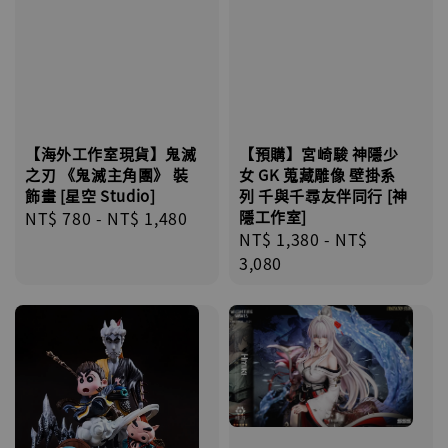
【海外工作室現貨】鬼滅
【預購】宮崎駿 神隱少
之刃 《鬼滅主角團》 裝
女 GK 蒐藏雕像 壁掛系
飾畫 [星空 Studio]
列 千與千尋友伴同行 [神
Regular
NT$ 780
-
NT$ 1,480
隱工作室]
Regular
NT$ 1,380
-
NT$
price
price
3,080