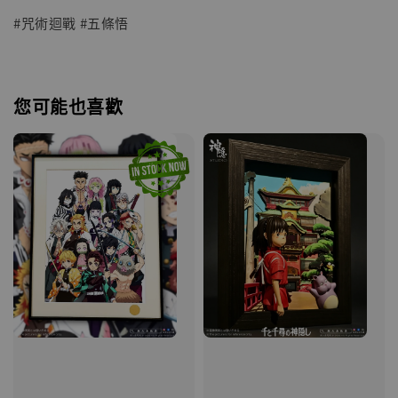
#咒術迴戰 #五條悟
您可能也喜歡