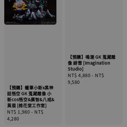
【預購】鳴潮 GK 蒐藏雕
像 緋雪 [Imagination
Studio]
Regular
NT$ 4,880
-
NT$
price
9,580
【預購】蠟筆小新x黑神
話悟空 GK 蒐藏雕像 小
新cos悟空&廣智&八戒&
黃眉 [棉花堂工作室]
Regular
NT$ 1,980
-
NT$
price
4,280