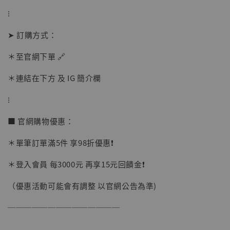
加入購物車
⁝
➤ 訂購方式：
加購優惠【讓子彈飛 鵝城縣長 張麻子 [BK01]】
＊至官網下單 🔗
＊連結在下方 及 IG 簡介欄
⁝
■ 官網購物優惠：
＊單筆訂單滿5件 享98折優惠❗️
＊登入會員 每3000元 再享15元回饋金❗️
（優惠活動可能會有調整 以官網公告為準)
──────────────