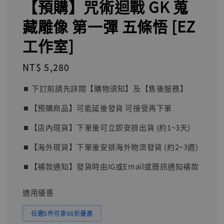
【預購】咒術迴戰 GK 蒐
藏雕像 第一彈 五條悟 [EZ
工作室]
Regular
NT$ 5,280
price
⏹︎ 下訂前請先詳閱【購物須知】及【售後服務】
⏹︎【預購商品】可能延後發貨 可接受再下單
⏹︎【店內現貨】下單後可立即安排出貨 (約1~3天)
⏹︎【海外現貨】下單後安排海外物流發貨 (約2~3週)
⏹︎【補款通知】發貨時由IG或Email或簡訊通知補款
適用優惠
任選5件可享98折優惠