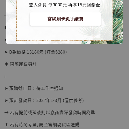
登入會員 每3000元 再享15元回饋金
──────────────
官網刷卡免手續費
■ 販售資訊 (NT$)：
➤ A款價格 13180元 (訂金5280)
➤ B款價格 13180元 (訂金5280)
＊ 國際運費另計
⁝
➤ 預購截止日：待工作室通知
【店內現貨】海賊王 系列蒐藏雕像 布魯克達
摩 [7STARS Studio]
➤ 預計發貨日：2027年1-3月 (僅供參考)
-
+
NT$ 1,500
NT$ 1,870
→ 若有提前或延後則以廠商實際發貨時間為準
＊ 若有時間考量, 請至官網現貨區選購