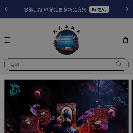
！
IG 連結
歡迎追蹤 IG 鎖定更多新品資訊
搜尋