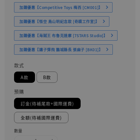
加購優惠【Competitive Toys 梅西 [CM001]】
加購優惠【悟空 鳥山明紀念款 [奇蹟工作室]】
加購優惠【海賊王 布魯克達摩 [7STARS Studio]】
加購優惠【讓子彈飛 鵝城縣長 張麻子 [BK01]】
款式
A款
B款
預購
訂金(待補尾款+國際運費)
全額(待補國際運費)
數量