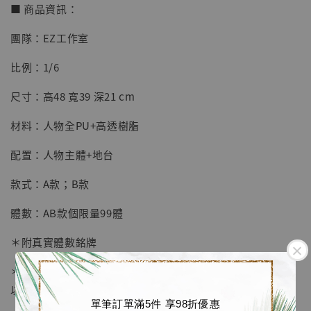
■ 商品資訊：
團隊：EZ工作室
【店內現貨】七龍珠 系列蒐藏雕像 悟空 鳥山
比例：1/6
明紀念款 [奇蹟工作室]
尺寸：高48 寬39 深21 cm
-
+
NT$ 4,280
NT$ 5,580
材料：人物全PU+高透樹脂
配置：人物主體+地台
加入購物車
款式：A款；B款
體數：AB款個限量99體
加購優惠【海賊王 布魯克達摩 [7STARS Studio]】
＊附真實體數銘牌
＊人物後方透明件附有燈效, 多種模式可以選擇, 六眼頭雕可
以亮燈！
單筆訂單滿5件 享98折優惠