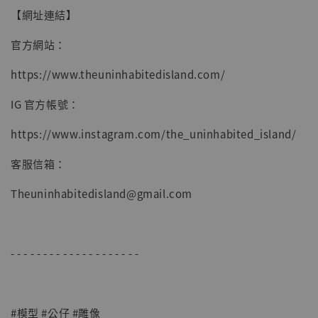
【網址連結】
官方網站：
https://www.theuninhabitedisland.com/
IG 官方帳號：
https://www.instagram.com/the_uninhabited_island/
客服信箱：
Theuninhabitedisland@gmail.com
- - - - - - - - - - - - - - - - - - - -
#模型 #公仔 #雕像