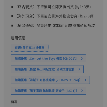
⏹︎【店內現貨】下單後可立即安排出貨 (約1~3天)
⏹︎【海外現貨】下單後安排海外物流發貨 (約2~3週)
⏹︎【補款通知】發貨時由IG或Email或簡訊通知補款
適用優惠
任選5件可享98折優惠
加購優惠【Competitive Toys 梅西 [CM001]】
加購優惠【悟空 鳥山明紀念款 [奇蹟工作室]】
加購優惠【海賊王 布魯克達摩 [7STARS Studio]】
加購優惠【讓子彈飛 鵝城縣長 張麻子 [BK01]】
預購