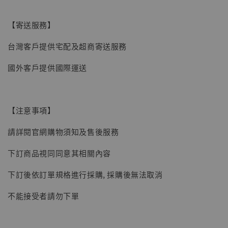
【寄送服務】
台灣客戶提供宅配及超商寄送服務
國外客戶提供國際運送
【現貨】BJSTUDIO 1/6系列可動蒐藏人偶 讓
【注意事項】
子彈飛 鵝城縣長 張麻子 [BK01]
請詳閱官網購物須知及售後服務
-
+
NT$ 4,980
NT$ 5,300
下訂商品視同同意其相關內容
下訂後依訂單規格進行採購, 採購後無法取消
加入購物車
不能接受者請勿下單