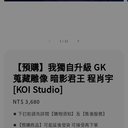
1
/
12
【預購】我獨自升級 GK
蒐藏雕像 暗影君王 程肖宇
[KOI Studio]
Regular
NT$ 3,680
price
⏹︎ 下訂前請先詳閱【購物須知】及【售後服務】
⏹︎【預購商品】可能延後發貨 可接受再下單