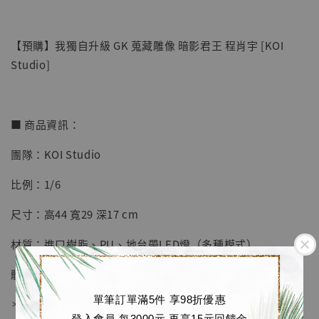
【預購】我獨自升級 GK 蒐藏雕像 暗影君王 程肖宇 [KOI
Studio]
■ 商品資訊：
團隊：KOI Studio
【店內現貨】七龍珠 系列蒐藏雕像 悟空 鳥山
明紀念款 [奇蹟工作室]
比例：1/6
-
+
NT$ 4,280
尺寸：高44 寬29 深17 cm
NT$ 5,580
材質：進口樹脂、PU、地台帶LED燈（多種模式）
加入購物車
體數：限量188體
單筆訂單滿5件 享98折優惠
＊附替換手 雙造型
登入會員 每3000元 再享15元回饋金