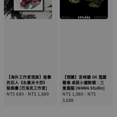
【海外工作室現貨】進擊
【預購】宮崎駿 GK 蒐藏
的巨人《水墨米卡莎》
雕像 桌面小擺飾類：三
裝飾畫 [巴洛克工作室]
隻龍貓 [WAWA Studio]
Regular
NT$ 680
-
NT$ 1,680
Regular
NT$ 1,980
-
NT$
price
price
3,588