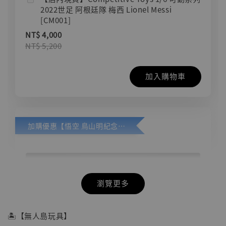
2022世足 阿根廷隊 梅西 Lionel Messi
[CM001]
NT$ 4,000
NT$ 5,200
加入購物車
加購優惠【悟空 鳥山明紀念款 [奇蹟工作室]】
瀏覽更多
🏝【無人島玩具】