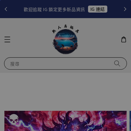
！
IG 連結
歡迎追蹤 IG 鎖定更多新品資訊
搜尋