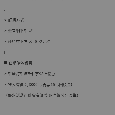
摩 [7STARS Studio]
⁝
-
+
NT$ 1,500
NT$ 1,870
➤ 訂購方式：
＊至官網下單 🔗
加入購物車
＊連結在下方 及 IG 簡介欄
⁝
加購優惠【讓子彈飛 鵝城縣長 張麻子 [BK01]】
■ 官網購物優惠：
＊單筆訂單滿5件 享98折優惠❗️
＊登入會員 每3000元 再享15元回饋金❗️
（優惠活動可能會有調整 以官網公告為準)
──────────────