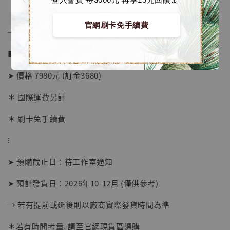
加購優惠【海賊王 布魯克達摩 [7STARS Studio]】
官網刷卡免手續費
──────────────
■ 販售資訊 (NT$)：
➤ 價格 7980元 (訂金3680)
＊ 國際運費另計
＊ 刷卡免手續費
⁝
➤ 預購截止日：待工作室通知
➤ 預計發貨日：2026年10-12月 (僅供參考)
→ 若有提前或延後則以廠商實際發貨時間為準
＊若有時間考量, 請至官網現貨區選購
【店內現貨】海賊王 系列蒐藏雕像 布魯克達