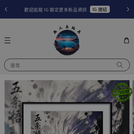
！
IG 連結
歡迎追蹤 IG 鎖定更多新品資訊
搜尋