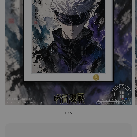
1
/
5