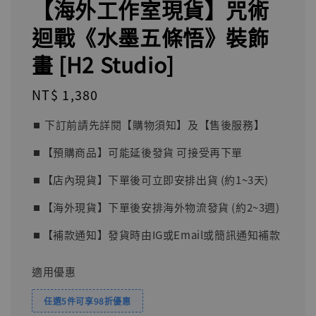
【海外工作室現貨】咒術
迴戰《水墨五條悟》裝飾
畫 [H2 Studio]
Regular
NT$ 1,380
price
⏹︎ 下訂前請先詳閱【購物須知】及【售後服務】
⏹︎【預購商品】可能延後發貨 可接受再下單
⏹︎【店內現貨】下單後可立即安排出貨 (約1~3天)
⏹︎【海外現貨】下單後安排海外物流發貨 (約2~3週)
⏹︎【補款通知】發貨時由IG或Email或簡訊通知補款
適用優惠
任選5件可享98折優惠