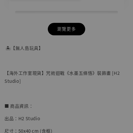
瀏覽更多
🏝【無人島玩具】
【海外工作室現貨】咒術迴戰《水墨五條悟》裝飾畫 [H2
Studio]
■ 商品資訊：
出品：H2 Studio
【店內現貨】七龍珠 系列蒐藏雕像 悟空 鳥山
明紀念款 [奇蹟工作室]
尺寸：50x40 cm (含框)