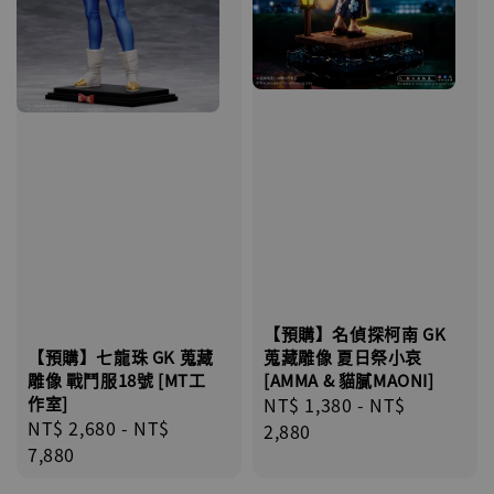
【預購】名偵探柯南 GK
蒐藏雕像 夏日祭小哀
【預購】七龍珠 GK 蒐藏
[AMMA & 貓膩MAONI]
雕像 戰鬥服18號 [MT工
Regular
NT$ 1,380
-
NT$
作室]
Regular
NT$ 2,680
-
NT$
price
2,880
price
7,880