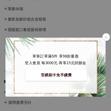
-
+
NT$ 4,280
＊限量88版
NT$ 5,580
＊畫框為磨砂鋁合金相框
加入購物車
＊德國進口畫紙藝術微噴
＊表面配有防塵透明壓克力板
加購優惠【海賊王 布魯克達摩 [7STARS Studio]】
＊背面爲防潮背板
單筆訂單滿5件 享98折優惠
登入會員 每3000元 再享15元回饋金
──────────────
官網刷卡免手續費
■ 販售資訊 (NT$)：
➤ 價格 1380元
＊ 國際運費另計