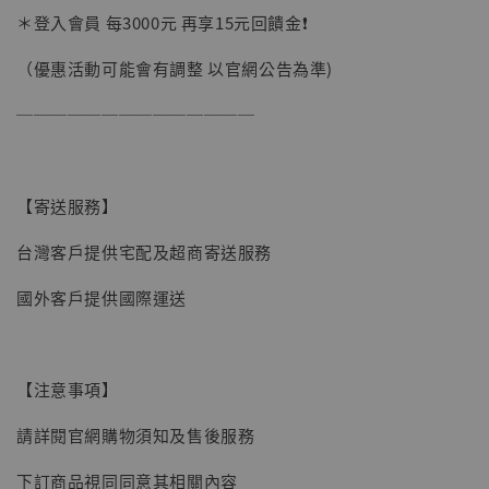
＊登入會員 每3000元 再享15元回饋金❗️
（優惠活動可能會有調整 以官網公告為準)
──────────────
【寄送服務】
台灣客戶提供宅配及超商寄送服務
國外客戶提供國際運送
【注意事項】
【現貨】BJSTUDIO 1/6系列可動蒐藏人偶 讓
請詳閱官網購物須知及售後服務
子彈飛 鵝城縣長 張麻子 [BK01]
下訂商品視同同意其相關內容