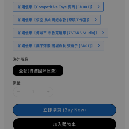
加購優惠【Competitive Toys 梅西 [CM001]】
加購優惠【悟空 鳥山明紀念款 [奇蹟工作室]】
加購優惠【海賊王 布魯克達摩 [7STARS Studio]】
加購優惠【讓子彈飛 鵝城縣長 張麻子 [BK01]】
海外現貨
全額(待補國際運費)
數量
立即購買 (Buy Now)
加入購物車