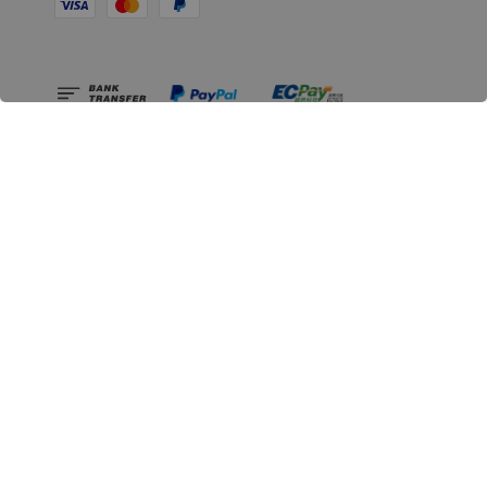
相關資訊
無人島玩具公司資訊
里程碑
聯絡我們
認識GK
GK 預購流程說明
常見問題Q&A
EZWay易利委APP教學
For overseas clients