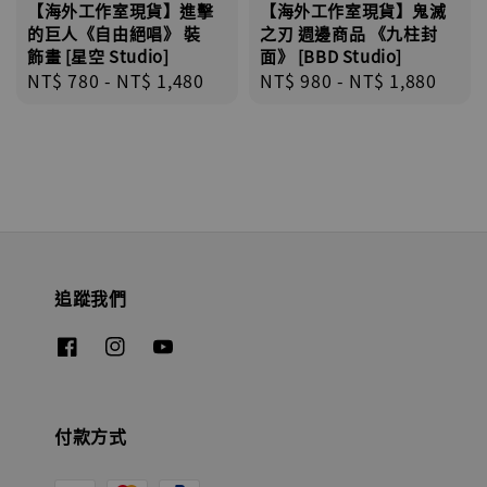
【海外工作室現貨】鬼滅
【海外工作室現貨】進擊
之刃 週邊商品 《九柱封
的巨人《自由絕唱》 裝
面》 [BBD Studio]
飾畫 [星空 Studio]
Regular
NT$ 980
-
NT$ 1,880
Regular
NT$ 780
-
NT$ 1,480
price
price
追蹤我們
付款方式