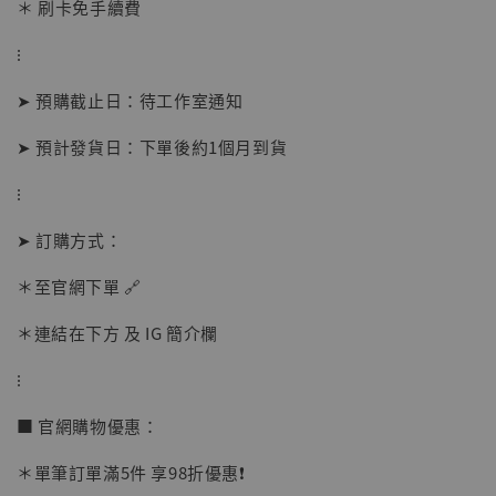
＊ 刷卡免手續費
⁝
➤ 預購截止日：待工作室通知
➤ 預計發貨日：下單後約1個月到貨
⁝
【店內現貨】海賊王 系列蒐藏雕像 布魯克達
摩 [7STARS Studio]
➤ 訂購方式：
-
+
NT$ 1,500
NT$ 1,870
＊至官網下單 🔗
＊連結在下方 及 IG 簡介欄
加入購物車
⁝
■ 官網購物優惠：
加購優惠【讓子彈飛 鵝城縣長 張麻子 [BK01]】
＊單筆訂單滿5件 享98折優惠❗️