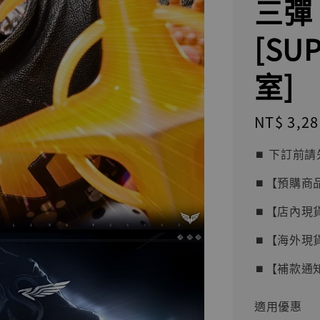
三彈
[SU
室]
Regular
NT$ 3,28
price
⏹︎ 下訂
⏹︎【預購商
⏹︎【店內現
⏹︎【海外現
⏹︎【補款通
適用優惠