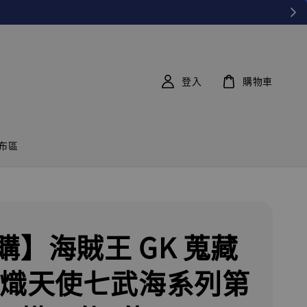
登入
購物車
布區
購】海賊王 GK 蒐藏
 熾天使七武海系列第