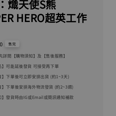
：熾天使S熊
PER HERO超英工作
0
售完
前請先詳閱【購物須知】及【售後服務】
品】可能延後發貨 可接受再下單
貨】下單後可立即安排出貨 (約1~3天)
貨】下單後安排海外物流發貨 (約2~3週)
知】發貨時由IG或Email或簡訊通知補款