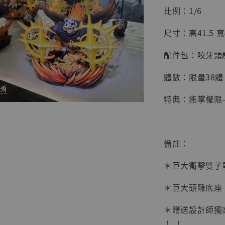
比例：1/6
尺寸：高41.5 寬4
配件包：咬牙頭
體數：限量38體
特典：熊掌權限—
【店內
備註：
系列蒐
克達摩 
＊巨大衝擊雙子
Studio
＊巨大頭雕底座
NT$ 1,500
NT$ 1,870
＊贈送設計師獨
！ ！