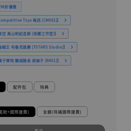
98折優惠
petitive Toys 梅西 [CM001]】
空 鳥山明紀念款 [奇蹟工作室]】
王 布魯克達摩 [7STARS Studio]】
子彈飛 鵝城縣長 張麻子 [BK01]】
配件包
特典
尾款+國際運費)
全額(待補國際運費)
售完