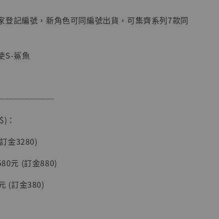
入購物車
家登記編號，新角色可同編號出貨，可集齊系列7款同
使S-鯊魚
加購優惠【讓子彈飛 鵝城縣長 張麻子 [BK01]】
───────
$)：
(訂金3280)
80元 (訂金880)
】
元 (訂金380)
UDIO 1/6系列
藏人偶 讓子
鵝城縣長 張麻