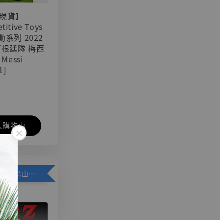
現貨】
titive Toys
可動系列 2022
阿根廷隊 梅西
 Messi
1]
入購物車
加購優惠【悟空 鳥山明紀念款 [奇蹟工作室]】