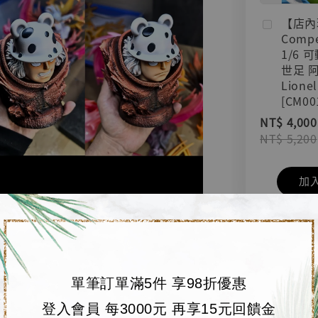
【店內
Compe
1/6 
世足 
Lionel
[CM00
NT$ 4,000
NT$ 5,200
加
單筆訂單滿5件 享98折優惠
登入會員 每3000元 再享15元回饋金