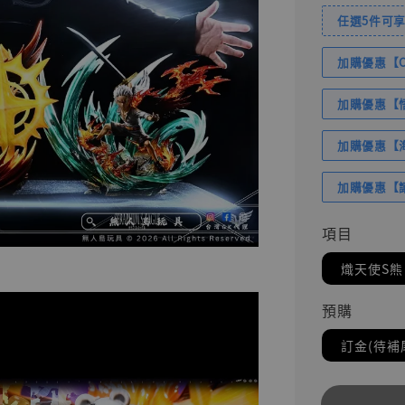
任選5件可享
加購優惠【Com
加購優惠【悟
加購優惠【海賊
加購優惠【讓
項目
熾天使S熊
預購
訂金(待補