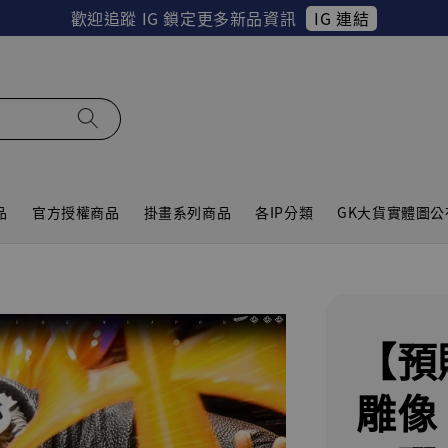
IG 連結
歡迎追蹤 IG 鎖定更多新品資訊
品
官方授權商品
掛畫系列商品
各IP分類
GK大貨實體圖公
【預
雕像