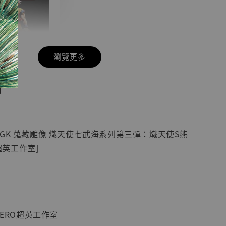
瀏覽更多
現貨】七龍珠
】
藏雕像 悟空
紀念款 [奇蹟
]
GK 蒐藏雕像 熾天使七武海系列第三彈：熾天使S熊
-
+
O超英工作室]
入購物車
HERO超英工作室