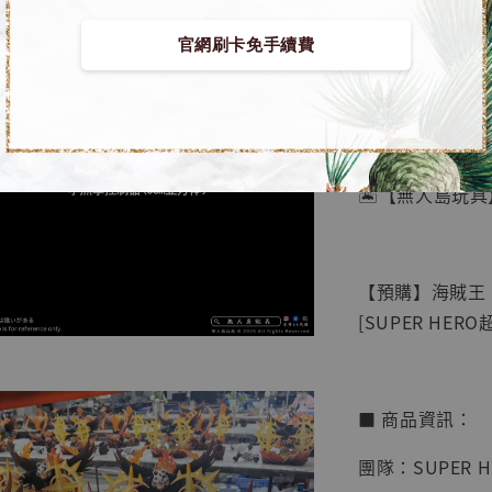
官網刷卡免手續費
【店內
🏝【無人島玩具
系列蒐
鳥山明
工作室
【預購】海賊王 
NT$ 4,280
[SUPER HER
NT$ 5,580
加
■ 商品資訊：
團隊：SUPER 