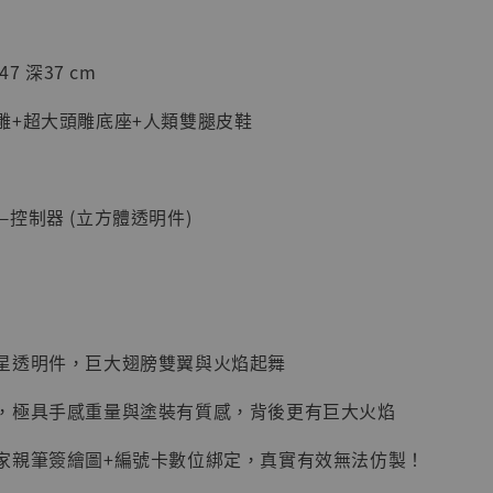
加購優惠【海賊王 布魯克達摩 [7STARS Studio]】
7 深37 cm
雕+超大頭雕底座+人類雙腿皮鞋
控制器 (立方體透明件)
現貨】海賊王
藏雕像 布魯
[7STARS
星透明件，巨大翅膀雙翼與火焰起舞
]
-
+
，極具手感重量與塗裝有質感，背後更有巨大火焰
家親筆簽繪圖+編號卡數位綁定，真實有效無法仿製！