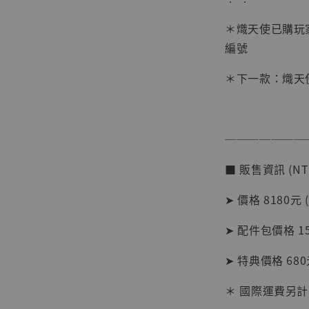
加
＊熾天使已購玩
編號
＊下一款：熾天
───────
■ 販售資訊 (NT
➤ 價格 8180元 
➤ 配件包價格 15
【現貨
➤ 特典價格 680
BJST
可動蒐
＊ 國際運費另計
彈飛 