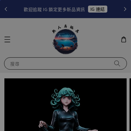
！
IG 連結
歡迎追蹤 IG 鎖定更多新品資訊
搜尋