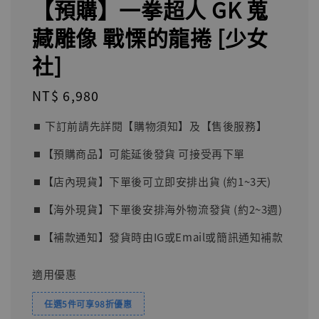
【預購】一拳超人 GK 蒐
藏雕像 戰慄的龍捲 [少女
社]
Regular
NT$ 6,980
price
⏹︎ 下訂前請先詳閱【購物須知】及【售後服務】
⏹︎【預購商品】可能延後發貨 可接受再下單
⏹︎【店內現貨】下單後可立即安排出貨 (約1~3天)
⏹︎【海外現貨】下單後安排海外物流發貨 (約2~3週)
⏹︎【補款通知】發貨時由IG或Email或簡訊通知補款
適用優惠
任選5件可享98折優惠