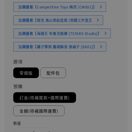
加購優惠【Competitive Toys 梅西 [CM001]】
加購優惠【悟空 鳥山明紀念款 [奇蹟工作室]】
加購優惠【海賊王 布魯克達摩 [7STARS Studio]】
加購優惠【讓子彈飛 鵝城縣長 張麻子 [BK01]】
選項
常規版
配件包
預購
訂金(待補尾款+國際運費)
全額(待補國際運費)
數量