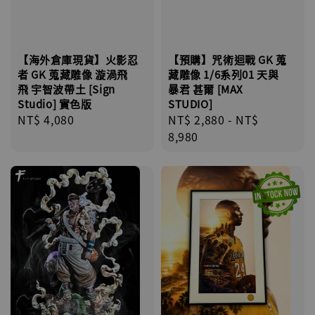
【海外倉庫現貨】火影忍
【預購】咒術迴戰 GK 蒐
者 GK 蒐藏雕像 漩渦飛
藏雕像 1/6系列01 天與
飛 宇智波帶土 [Sign
暴君 甚爾 [MAX
Studio] 實色版
STUDIO]
Regular
NT$ 4,080
Regular
NT$ 2,880
-
NT$
price
price
8,980