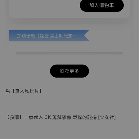
加入購物車
加購優惠【悟空 鳥山明紀念款 [奇蹟工作室]】
瀏覽更多
🏝【無人島玩具】
【預購】一拳超人 GK 蒐藏雕像 戰慄的龍捲 [少女社]