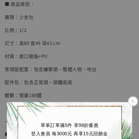
■ 商品資訊：
團隊：少女社
【店內現貨】七龍珠 系列蒐藏雕像 悟空 鳥山
比例：1/2
明紀念款 [奇蹟工作室]
尺寸：高80 寬49 深43 cm
-
+
NT$ 4,280
NT$ 5,580
材質：進口樹脂+PU
常規版配置：包含嫌棄頭、整體人物、地台
加入購物車
配件包：包含正常頭、頭雕底座
體數：限量188體
加購優惠【海賊王 布魯克達摩 [7STARS Studio]】
──────────────
單筆訂單滿5件 享98折優惠
■ 販售資訊 (NT$)：
登入會員 每3000元 再享15元回饋金