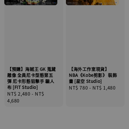
【預購】海賊王 GK 蒐藏
【海外工作室現貨】
雕像 全員尼卡型態第五
NBA《Kobe剪影》 裝飾
彈 尼卡形態狙擊手 騙人
畫 [星空 Studio]
布 [FIT Studio]
Regular
NT$ 780
-
NT$ 1,480
Regular
NT$ 2,480
-
NT$
price
price
4,680