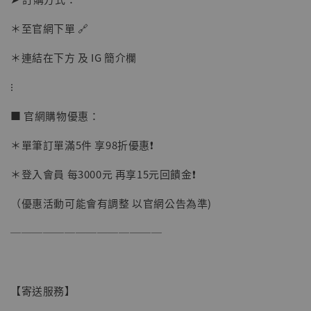
加入購物車
＊至官網下單 🔗
＊連結在下方 及 IG 簡介欄
加購優惠【讓子彈飛 鵝城縣長 張麻子 [BK01]】
⁝
■ 官網購物優惠：
＊單筆訂單滿5件 享98折優惠❗️
＊登入會員 每3000元 再享15元回饋金❗️
（優惠活動可能會有調整 以官網公告為準)
──────────────
【寄送服務】