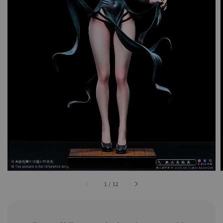
1
/
12