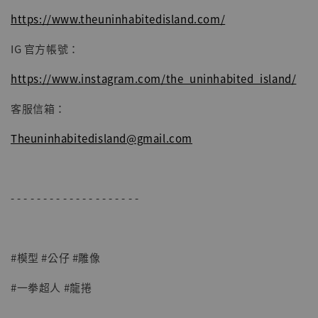
https://www.theuninhabitedisland.com/
IG 官方帳號：
https://www.instagram.com/the_uninhabited_island/
客服信箱：
Theuninhabitedisland@gmail.com
- - - - - - - - - - - - - - - - - - - -
#模型 #公仔 #雕像
#一拳超人 #龍捲