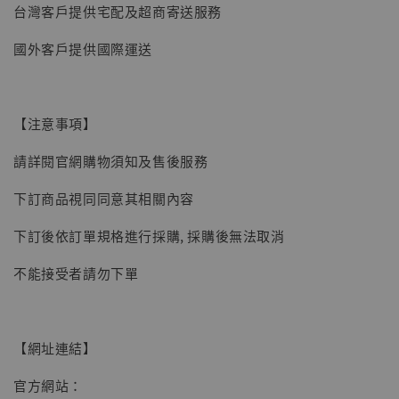
台灣客戶提供宅配及超商寄送服務
國外客戶提供國際運送
【現貨】BJSTUDIO 1/6系列可動蒐藏人偶 讓
子彈飛 鵝城縣長 張麻子 [BK01]
-
+
NT$ 4,980
【注意事項】
NT$ 5,300
請詳閱官網購物須知及售後服務
加入購物車
下訂商品視同同意其相關內容
下訂後依訂單規格進行採購, 採購後無法取消
不能接受者請勿下單
【網址連結】
官方網站：