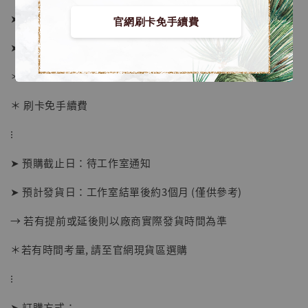
➤ 常規版價格 14680元 (訂金6980)
官網刷卡免手續費
➤ 配件包價格 2480元 (訂金980)
＊ 國際運費另計
＊ 刷卡免手續費
⁝
➤ 預購截止日：待工作室通知
➤ 預計發貨日：工作室結單後約3個月 (僅供參考)
【店內現貨】海賊王 系列蒐藏雕像 布魯克達
→ 若有提前或延後則以廠商實際發貨時間為準
摩 [7STARS Studio]
-
+
＊若有時間考量, 請至官網現貨區選購
NT$ 1,500
NT$ 1,870
⁝
➤ 訂購方式：