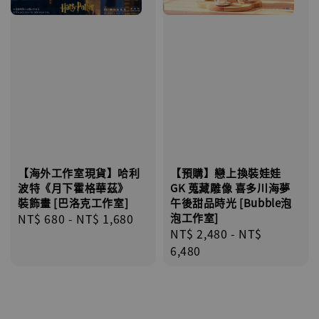
【海外工作室現貨】哈利
【預購】戀上換裝娃娃
波特《月下霍格華茲》
GK 蒐藏雕像 喜多川海夢
裝飾畫 [巴洛克工作室]
午後甜品時光 [Bubble泡
Regular
NT$ 680
-
NT$ 1,680
泡工作室]
Regular
NT$ 2,480
-
NT$
price
price
6,480