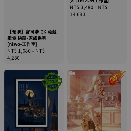
人 [TRIGON工作室]
Regular
NT$ 3,480
-
NT$
price
14,680
【預購】寶可夢 GK 蒐藏
雕像 快龍-家族系列
[ntwo-工作室]
Regular
NT$ 1,680
-
NT$
price
4,280