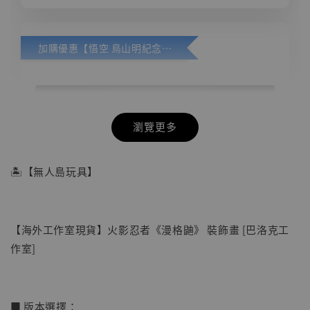
加購優惠【悟空 鳥山明紀念款 [奇蹟工作室]】
瀏覽更多
🏝【無人島玩具】
【海外工作室現貨】火影忍者《漫格鼬》 裝飾畫 [巴洛克工
作室]
■ 版本選擇：