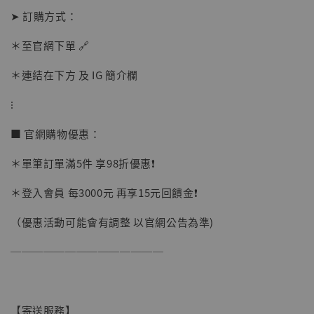
➤ 訂購方式：
加購優惠【讓子彈飛 鵝城縣長 張麻子 [BK01]】
＊至官網下單 🔗
＊連結在下方 及 IG 簡介欄
⁝
■ 官網購物優惠：
＊單筆訂單滿5件 享98折優惠❗️
＊登入會員 每3000元 再享15元回饋金❗️
（優惠活動可能會有調整 以官網公告為準)
──────────────
【寄送服務】