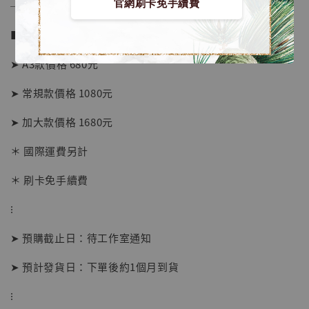
官網刷卡免手續費
──────────────
■ 販售資訊 (NT$)：
➤ A3款價格 680元
➤ 常規款價格 1080元
➤ 加大款價格 1680元
＊ 國際運費另計
＊ 刷卡免手續費
【店內現貨】海賊王 系列蒐藏雕像 布魯克達
摩 [7STARS Studio]
⁝
-
+
NT$ 1,500
NT$ 1,870
➤ 預購截止日：待工作室通知
➤ 預計發貨日：下單後約1個月到貨
加入購物車
⁝