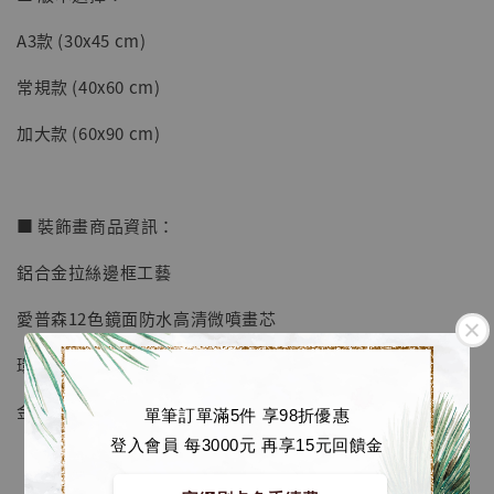
A3款 (30x45 cm)
【店內現貨】七龍珠 系列蒐藏雕像 悟空 鳥山
明紀念款 [奇蹟工作室]
常規款 (40x60 cm)
-
+
NT$ 4,280
加大款 (60x90 cm)
NT$ 5,580
加入購物車
■ 裝飾畫商品資訊：
鋁合金拉絲邊框工藝
加購優惠【海賊王 布魯克達摩 [7STARS Studio]】
愛普森12色鏡面防水高清微噴畫芯
環保加厚防潮板
金屬掛鉤
單筆訂單滿5件 享98折優惠
登入會員 每3000元 再享15元回饋金