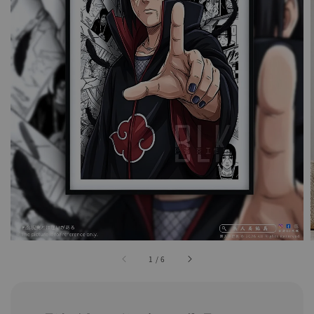
1
/
6