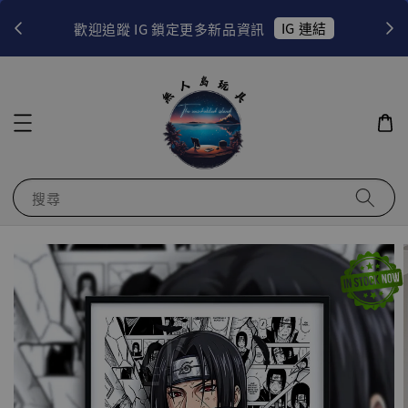
！
IG 連結
歡迎追蹤 IG 鎖定更多新品資訊
搜尋