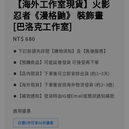
【海外工作室現貨】火影
忍者《漫格鼬》 裝飾畫
[巴洛克工作室]
Regular
NT$ 680
price
⏹︎ 下訂前請先詳閱【購物須知】及【售後服務】
⏹︎【預購商品】可能延後發貨 可接受再下單
⏹︎【店內現貨】下單後可立即安排出貨 (約1~3天)
⏹︎【海外現貨】下單後安排海外物流發貨 (約2~3週)
⏹︎【補款通知】發貨時由IG或Email或簡訊通知補款
適用優惠
任選5件可享98折優惠