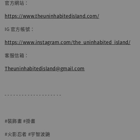
官方網站：
https://www.theuninhabitedisland.com/
IG 官方帳號：
https://www.instagram.com/the_uninhabited_island/
客服信箱：
Theuninhabitedisland@gmail.com
- - - - - - - - - - - - - - - - - - - -
#裝飾畫 #掛畫
#火影忍者 #宇智波鼬