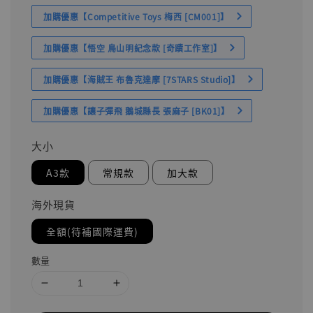
加購優惠【Competitive Toys 梅西 [CM001]】
加購優惠【悟空 鳥山明紀念款 [奇蹟工作室]】
加購優惠【海賊王 布魯克達摩 [7STARS Studio]】
加購優惠【讓子彈飛 鵝城縣長 張麻子 [BK01]】
大小
A3款
常規款
加大款
海外現貨
全額(待補國際運費)
數量