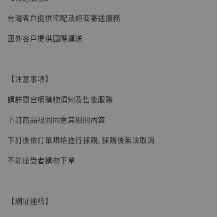
【現貨】BJSTUDIO 1/6系列可動蒐藏人偶 讓
台灣客戶提供宅配及超商寄送服務
子彈飛 鵝城縣長 張麻子 [BK01]
國外客戶提供國際運送
-
+
NT$ 4,980
NT$ 5,300
【注意事項】
加入購物車
請詳閱官網購物須知及售後服務
下訂商品視同同意其相關內容
下訂後依訂單規格進行採購, 採購後無法取消
不能接受者請勿下單
【網址連結】