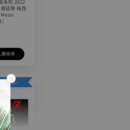
可動系列 2022
阿根廷隊 梅西
 Messi
1]
入購物車
加購優惠【悟空 鳥山明紀念款 [奇蹟工作室]】