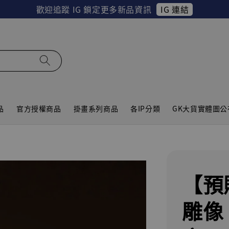
IG 連結
歡迎追蹤 IG 鎖定更多新品資訊
品
官方授權商品
掛畫系列商品
各IP分類
GK大貨實體圖公
【預
雕像