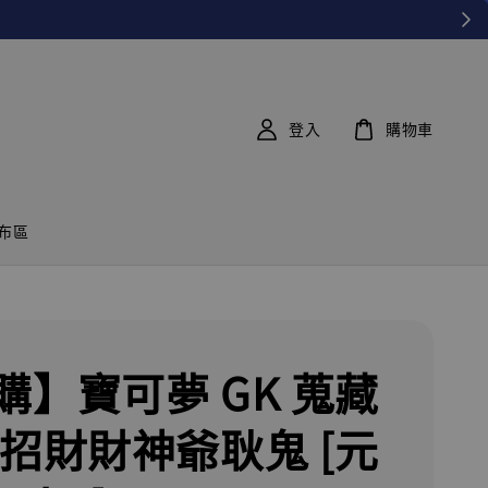
登入
購物車
布區
購】寶可夢 GK 蒐藏
 招財財神爺耿鬼 [元