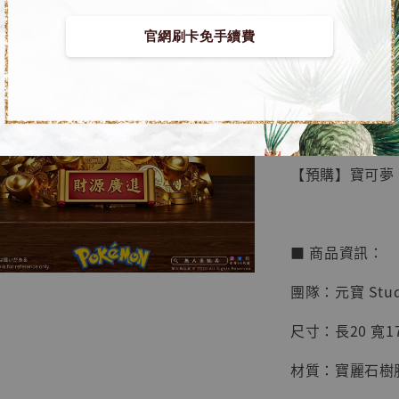
官網刷卡免手續費
【店內
🏝【無人島玩具
系列蒐
鳥山明
工作室
【預購】寶可夢 G
NT$ 4,280
NT$ 5,580
■ 商品資訊：
加
團隊：元寶 Stud
尺寸：長20 寬17 
材質：寶麗石樹