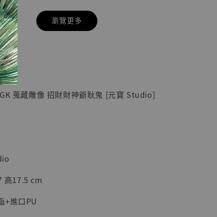
瀏覽更多
現貨】七龍珠
】
藏雕像 悟空
紀念款 [奇蹟
]
K 蒐藏雕像 招財財神爺耿鬼 [元寶 Studio]
-
+
入購物車
io
高17.5 cm
加購優惠【海賊王 布魯克達摩 [7STARS Studio]】
脂+進口PU