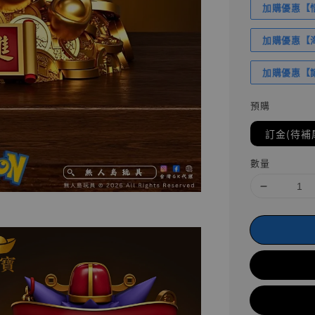
加購優惠【悟
加購優惠【海賊
加購優惠【讓
預購
訂金(待補
數量