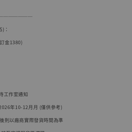
───────
$)：
(訂金1380)
現貨】海賊王
藏雕像 布魯
[7STARS
]
-
+
：待工作室通知
026年10-12月月 (僅供參考)
入購物車
延後則以廠商實際發貨時間為準