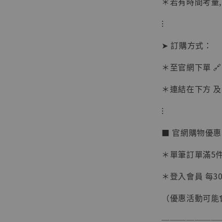
＊若有時間考量
⁝
➤ 訂購方式：
＊至官網下單 🔗
＊連結在下方 及 
⁝
■ 官網購物優
【現貨
＊單筆訂單滿5件 
BJST
可動蒐
＊登入會員 每30
彈飛 
子 [BK
（優惠活動可能
NT$ 4,980
───────