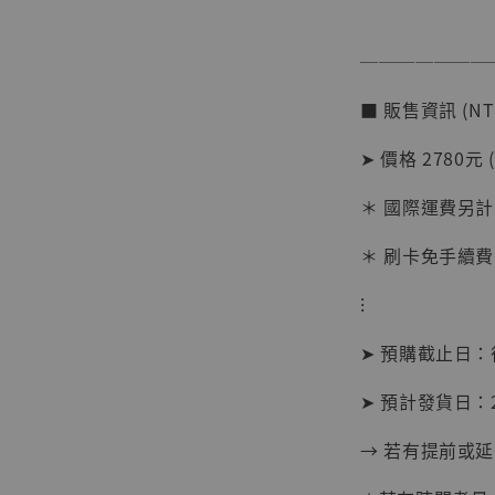
───────
■ 販售資訊 (NT
➤ 價格 2780元 
＊ 國際運費另計
【店內
系列蒐
＊ 刷卡免手續費
克達摩 
Studio
⁝
NT$ 1,500
➤ 預購截止日
NT$ 1,870
➤ 預計發貨日：2
加
→ 若有提前或