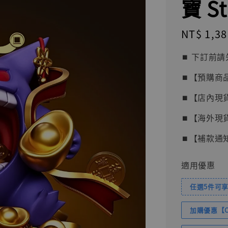
寶 St
Regular
NT$ 1,38
price
⏹︎ 下訂
⏹︎【預購商
⏹︎【店內現
⏹︎【海外現
⏹︎【補款通
適用優惠
任選5件可享
加購優惠【Com