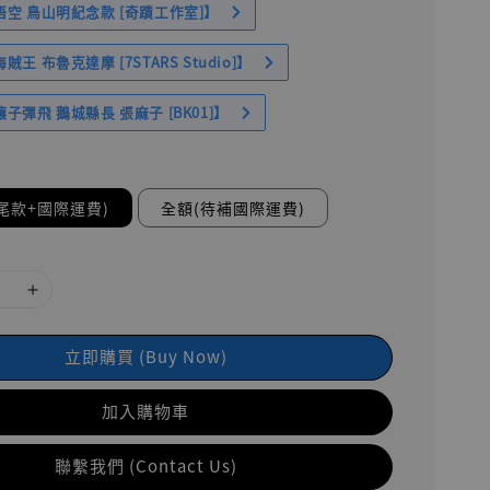
空 鳥山明紀念款 [奇蹟工作室]】
王 布魯克達摩 [7STARS Studio]】
子彈飛 鵝城縣長 張麻子 [BK01]】
尾款+國際運費)
全額(待補國際運費)
立即購買 (Buy Now)
加入購物車
聯繫我們 (Contact Us)