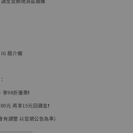
, 請至官網現貨區選購
加購優惠【讓子彈飛 鵝城縣長 張麻子 [BK01]】
IG 簡介欄
惠：
】
享98折優惠❗️
UDIO 1/6系列
藏人偶 讓子
00元 再享15元回饋金❗️
鵝城縣長 張麻
01]
會有調整 以官網公告為準)
-
+
───────