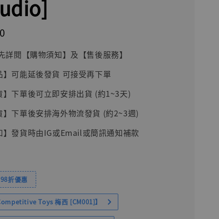
udio]
0
前請先詳閱【購物須知】及【售後服務】
品】可能延後發貨 可接受再下單
貨】下單後可立即安排出貨 (約1~3天)
貨】下單後安排海外物流發貨 (約2~3週)
知】發貨時由IG或Email或簡訊通知補款
98折優惠
petitive Toys 梅西 [CM001]】