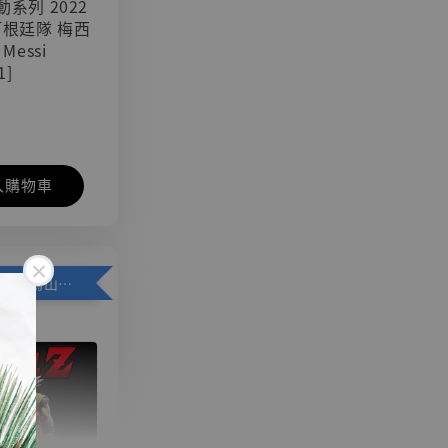
可動系列 2022
阿根廷隊 梅西
 Messi
1]
入購物車
加購優惠【悟空 鳥山明紀念款 [奇蹟工作室]】