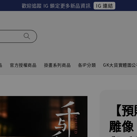
IG 連結
歡迎追蹤 IG 鎖定更多新品資訊
品
官方授權商品
掛畫系列商品
各IP分類
GK大貨實體圖公
【預
雕像