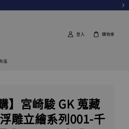
登入
購物車
布區
購】宮崎駿 GK 蒐藏
 浮雕立繪系列001-千