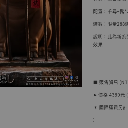
配置：千尋+豬*
體數：限量288
說明：此為新系
效果
【店內
系列蒐
───────
克達摩 
Studio
■ 販售資訊 (NT
NT$ 1,500
NT$ 1,870
➤ 價格 4380元 
＊ 國際運費另計
加
⁝