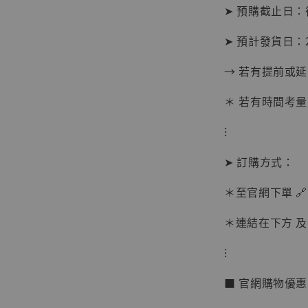
➤ 預購截止日
➤ 預計發貨日：20
→ 若有提前或
＊ 若有時間考量
⁝
➤ 訂購方式：
＊至官網下單 🔗
【現貨
＊連結在下方 及 
BJST
可動蒐
⁝
彈飛 
子 [BK
■ 官網購物優
NT$ 4,980