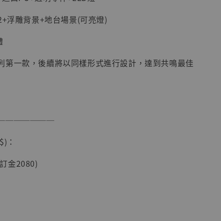
2+浮雕背景+地台場景(可亮燈)
體
列第一款，後續將以同樣形式進行設計，達到共鳴最佳
現貨】海賊王
藏雕像 布魯
───────
[7STARS
]
$)：
-
+
(訂金2080)
入購物車