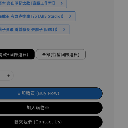
空 鳥山明紀念款 [奇蹟工作室]】
王 布魯克達摩 [7STARS Studio]】
子彈飛 鵝城縣長 張麻子 [BK01]】
尾款+國際運費)
全額(待補國際運費)
立即購買 (Buy Now)
加入購物車
聯繫我們 (Contact Us)