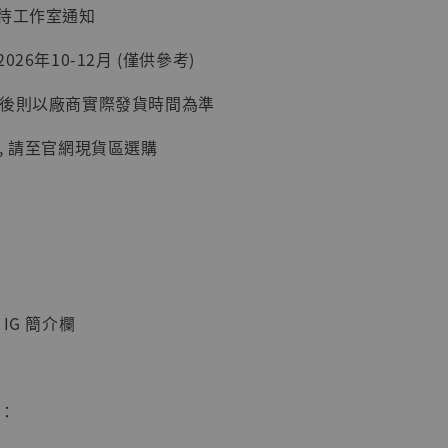
：待工作室通知
加購優惠【讓子彈飛 鵝城縣長 張麻子 [BK01]】
26年10-12月 (僅供參考)
延後則以廠商實際發貨時間為準
, 請至官網現貨區選購
】
IG 簡介欄
UDIO 1/6系列
藏人偶 讓子
鵝城縣長 張麻
01]
惠：
-
+