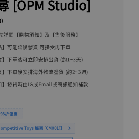
 [OPM Studio]
0
前請先詳閱【購物須知】及【售後服務】
品】可能延後發貨 可接受再下單
貨】下單後可立即安排出貨 (約1~3天)
貨】下單後安排海外物流發貨 (約2~3週)
知】發貨時由IG或Email或簡訊通知補款
98折優惠
petitive Toys 梅西 [CM001]】