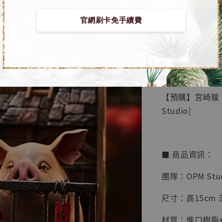
官網刷卡免手續費
【店內
🏝【無人島玩具
系列蒐
鳥山明
工作室
【預購】宮崎駿 G
NT$ 4,280
Studio]
NT$ 5,580
加
■ 商品資訊：
團隊：OPM Stu
尺寸：高15cm 深
材質：進口樹脂+