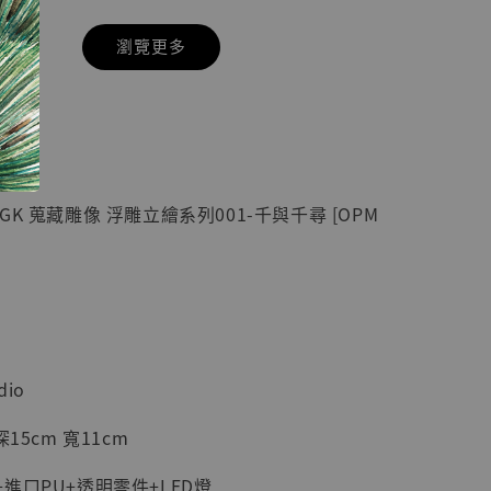
瀏覽更多
現貨】七龍珠
】
藏雕像 悟空
紀念款 [奇蹟
]
K 蒐藏雕像 浮雕立繪系列001-千與千尋 [OPM
-
+
入購物車
dio
加購優惠【海賊王 布魯克達摩 [7STARS Studio]】
15cm 寬11cm
進口PU+透明零件+LED燈