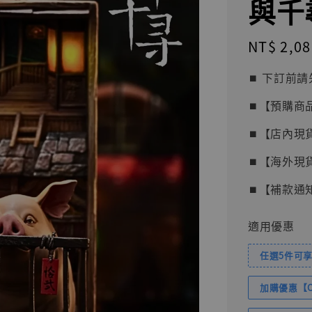
與千尋
Regular
NT$ 2,08
price
⏹︎ 下訂
⏹︎【預購商
⏹︎【店內現
⏹︎【海外現
⏹︎【補款通
適用優惠
任選5件可享
加購優惠【Com