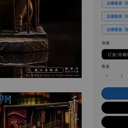
加購優惠【悟
加購優惠【海賊
加購優惠【讓
預購
訂金(待補
數量