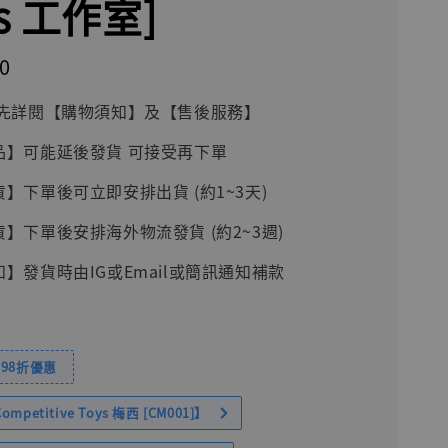
ds 工作室]
0
前請先詳閱【購物須知】及【售後服務】
品】可能延後發貨 可接受再下單
貨】下單後可立即安排出貨 (約1~3天)
貨】下單後安排海外物流發貨 (約2~3週)
知】發貨時由IG或Email或簡訊通知補款
98折優惠
petitive Toys 梅西 [CM001]】