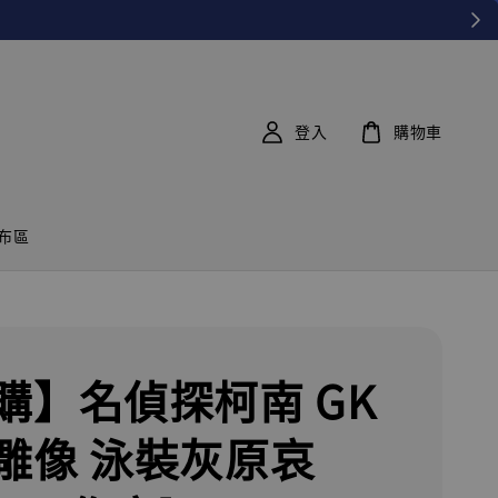
登入
購物車
布區
購】名偵探柯南 GK
雕像 泳裝灰原哀