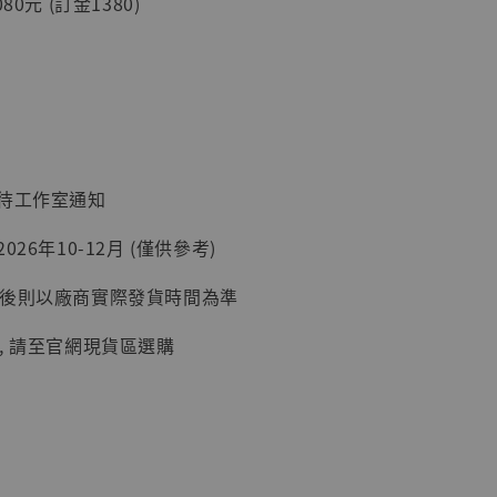
80元 (訂金1380)
入購物車
加購優惠【讓子彈飛 鵝城縣長 張麻子 [BK01]】
：待工作室通知
26年10-12月 (僅供參考)
延後則以廠商實際發貨時間為準
, 請至官網現貨區選購
】
UDIO 1/6系列
藏人偶 讓子