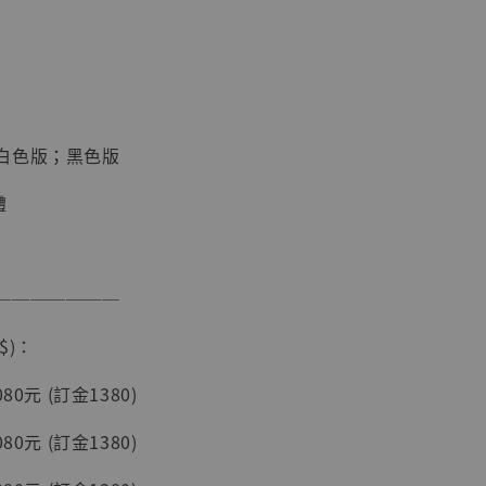
加購優惠【海賊王 布魯克達摩 [7STARS Studio]】
白色版；黑色版
體
───────
現貨】海賊王
藏雕像 布魯
$)：
[7STARS
]
80元 (訂金1380)
-
+
80元 (訂金1380)