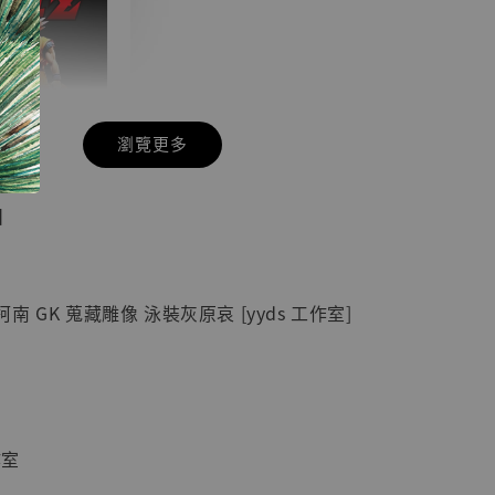
瀏覽更多
現貨】七龍珠
】
藏雕像 悟空
紀念款 [奇蹟
]
 GK 蒐藏雕像 泳裝灰原哀 [yyds 工作室]
-
+
入購物車
作室