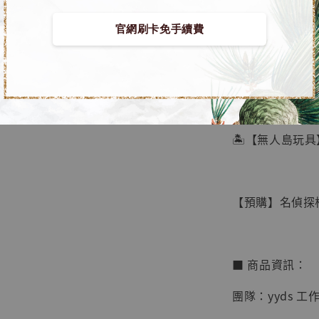
官網刷卡免手續費
【店內
🏝【無人島玩具
系列蒐
鳥山明
工作室
【預購】名偵探柯南
NT$ 4,280
NT$ 5,580
■ 商品資訊：
加
團隊：yyds 工