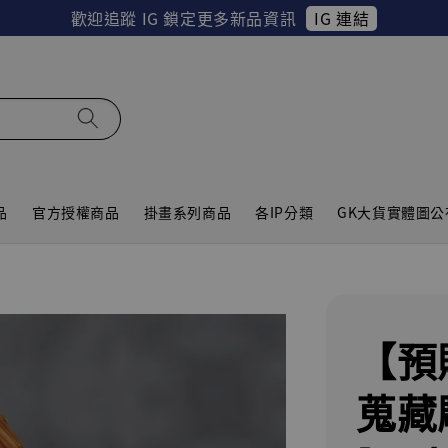
IG 連結
歡迎追蹤 IG 鎖定更多新品資訊
品
官方授權商品
掛畫系列商品
各IP分類
GK大貨實體圖公
【預
蒐藏