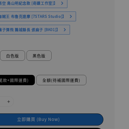
空 鳥山明紀念款 [奇蹟工作室]】
王 布魯克達摩 [7STARS Studio]】
子彈飛 鵝城縣長 張麻子 [BK01]】
白色版
黑色版
尾款+國際運費)
全額(待補國際運費)
立即購買 (Buy Now)