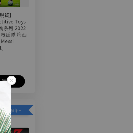
現貨】
titive Toys
可動系列 2022
阿根廷隊 梅西
 Messi
1]
入購物車
加購優惠【悟空 鳥山明紀念款 [奇蹟工作室]】