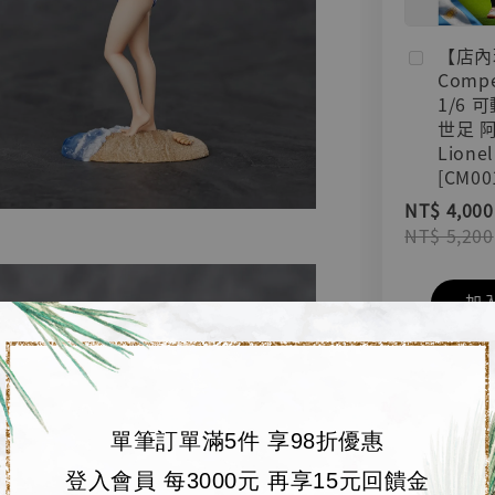
【店內
Compe
1/6 
世足 
Lionel
[CM00
NT$ 4,000
NT$ 5,200
加
單筆訂單滿5件 享98折優惠
登入會員 每3000元 再享15元回饋金