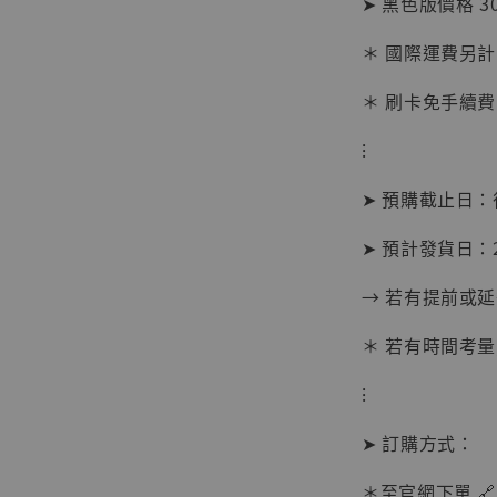
➤ 黑色版價格 30
加
＊ 國際運費另計
＊ 刷卡免手續費
⁝
➤ 預購截止日
➤ 預計發貨日：20
→ 若有提前或
＊ 若有時間考量
⁝
【現貨
➤ 訂購方式：
BJST
可動蒐
＊至官網下單 🔗