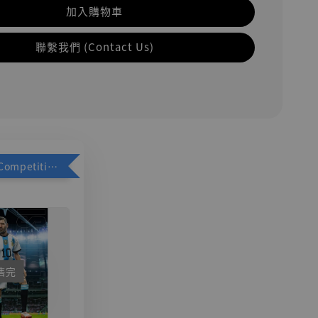
加入購物車
聯繫我們 (Contact Us)
加購優惠【Competitive Toys 梅西 [CM001]】
售完