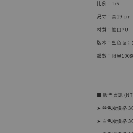
比例：1/6
尺寸：高19 cm
材質：進口PU
版本：藍色版；
體數：限量100
───────
【店內
系列蒐
■ 販售資訊 (NT
克達摩 
Studio
➤ 藍色版價格 30
NT$ 1,500
➤ 白色版價格 30
NT$ 1,870