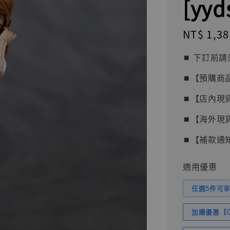
[yy
Regular
NT$ 1,38
price
⏹︎ 下訂
⏹︎【預購商
⏹︎【店內現
⏹︎【海外現
⏹︎【補款通
適用優惠
任選5件可享
加購優惠【Com