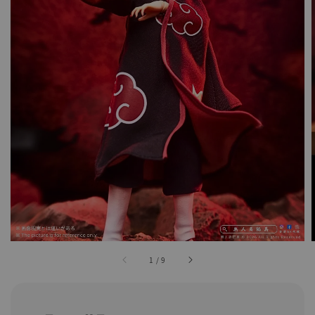
1
/
9