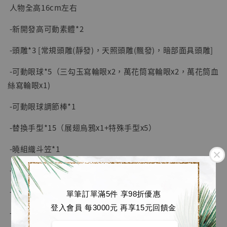
人物全高16cm左右
-新開發高可動素體*2
-頭雕*3 [常規頭雕(靜發)，天照頭雕(飄發)，暗部面具頭雕]
-可動眼球*5（三勾玉寫輪眼x2，萬花筒寫輪眼x2，萬花筒血
絲寫輪眼x1)
-可動眼球調節棒*1
-替換手型*15（展翅烏鴉x1+特殊手型x5）
-曉組織斗笠*1
-暗部面具*1（側邊磁吸）
-暗部護額*1
單筆訂單滿5件 享98折優惠
【現貨】BJSTUDIO 1/6系列可動蒐藏人偶 讓
登入會員 每3000元 再享15元回饋金
-項鍊*1
子彈飛 鵝城縣長 張麻子 [BK01]