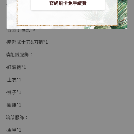
-
+
NT$ 4,980
官網刷卡免手續費
-忍具包*3
NT$ 5,300
-合金苦無*3
-合金手裡劍*3
加入購物車
-暗部武士刀&刀鞘*1
曉組織服飾：
-紅雲袍*1
-上衣*1
-褲子*1
-圍腰*1
暗部服飾：
-馬甲*1