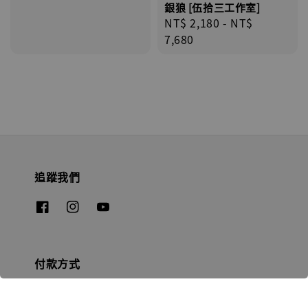
銀狼 [伍拾三工作室]
Regular
NT$ 2,180
-
NT$
price
7,680
追蹤我們
付款方式