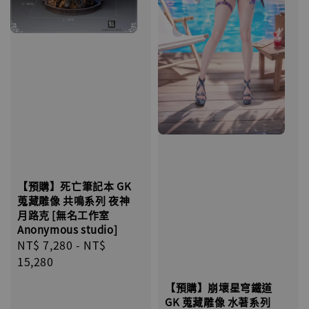
【預購】死亡筆記本 GK
蒐藏雕像 共鳴系列 夜神
月路克 [無名工作室
Anonymous studio]
Regular
NT$ 7,280
-
NT$
price
15,280
【預購】崩壞星穹鐵道
GK 蒐藏雕像 水著系列