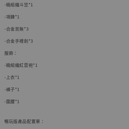
-曉組織斗笠*1
-項鍊*1
-合金苦無*3
-合金手裡劍*3
服飾：
【店內現貨】海賊王 系列蒐藏雕像 布魯克達
摩 [7STARS Studio]
-曉組織紅雲袍*1
-
+
NT$ 1,500
NT$ 1,870
-上衣*1
-褲子*1
加入購物車
-圍腰*1
暢玩版產品配置單：
加購優惠【讓子彈飛 鵝城縣長 張麻子 [BK01]】