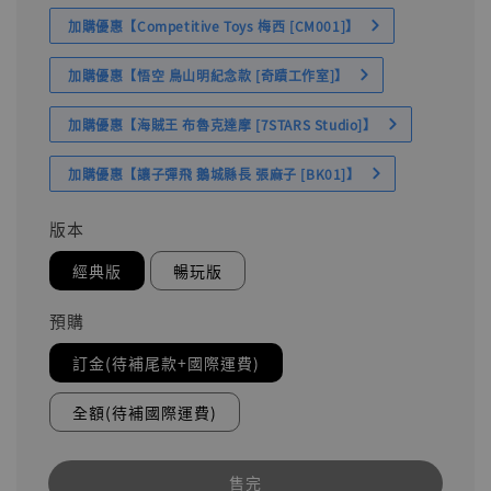
加購優惠【Competitive Toys 梅西 [CM001]】
加購優惠【悟空 鳥山明紀念款 [奇蹟工作室]】
加購優惠【海賊王 布魯克達摩 [7STARS Studio]】
加購優惠【讓子彈飛 鵝城縣長 張麻子 [BK01]】
版本
經典版
暢玩版
預購
訂金(待補尾款+國際運費)
全額(待補國際運費)
售完