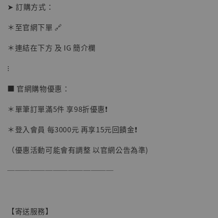
➤ 訂購方式：
＊至官網下單 🔗
＊連結在下方 及 IG 簡介欄
⁝
■ 官網購物優惠：
＊單筆訂單滿5件 享98折優惠❗️
＊登入會員 每3000元 再享15元回饋金❗️
（優惠活動可能會有調整 以官網公告為準)
──────────────
【寄送服務】