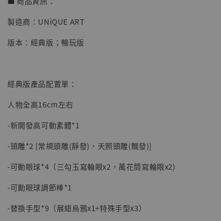
■ 商品資訊：
-
+
NT$ 4,280
製造商：UNiQUE ART
NT$ 5,580
版本：經典版；暢玩版
加入購物車
經典版產品配置單：
加購優惠【海賊王 布魯克達摩 [7STARS Studio]】
人物全高16cm左右
-新開發高可動素體*1
-頭雕*2 [常規頭雕(靜發)，天照頭雕(飄發)]
-可動眼球*4（三勾玉寫輪眼x2，萬花筒寫輪眼x2)
-可動眼球調節棒*1
-替換手型*9（展翅烏鴉x1+特殊手型x3）