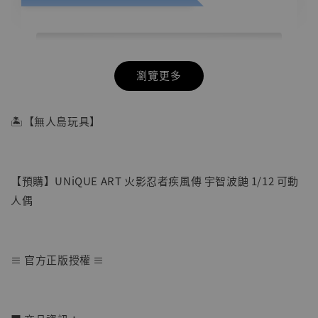
瀏覽更多
🏝【無人島玩具】
【預購】UNiQUE ART 火影忍者疾風傳 宇智波鼬 1/12 可動
人偶
≡ 官方正版授權 ≡
【店內現貨】七龍珠 系列蒐藏雕像 悟空 鳥山
明紀念款 [奇蹟工作室]