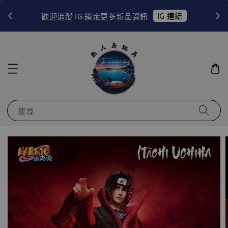
！
IG 連結
歡迎追蹤 IG 鎖定更多新品資訊
搜尋