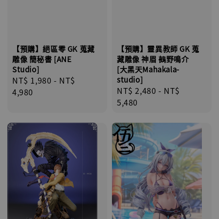
【預購】絕區零 GK 蒐藏
【預購】靈異教師 GK 蒐
雕像 簡秘書 [ANE
藏雕像 神眉 鵺野鳴介
Studio]
[大黑天Mahakala-
Regular
NT$ 1,980
-
NT$
studio]
Regular
NT$ 2,480
-
NT$
price
4,980
price
5,480