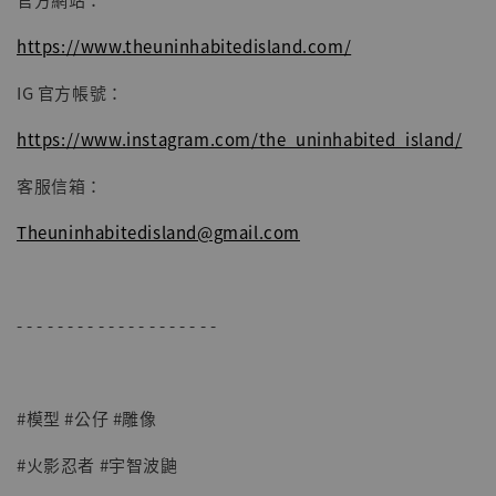
https://www.theuninhabitedisland.com/
IG 官方帳號：
https://www.instagram.com/the_uninhabited_island/
客服信箱：
Theuninhabitedisland@gmail.com
- - - - - - - - - - - - - - - - - - - -
#模型 #公仔 #雕像
#火影忍者 #宇智波鼬