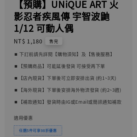
【預購】UNiQUE ART 火
影忍者疾風傳 宇智波鼬
1/12 可動人偶
Regular
NT$ 1,180
售完
price
⏹︎ 下訂前請先詳閱【購物須知】及【售後服務】
⏹︎【預購商品】可能延後發貨 可接受再下單
⏹︎【店內現貨】下單後可立即安排出貨 (約1~3天)
⏹︎【海外現貨】下單後安排海外物流發貨 (約2~3週)
⏹︎【補款通知】發貨時由IG或Email或簡訊通知補款
適用優惠
任選5件可享98折優惠