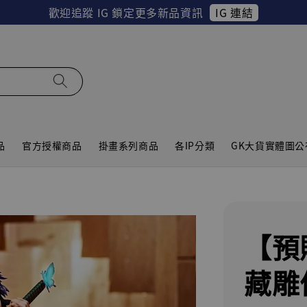
IG 連結
歡迎追蹤 IG 鎖定更多新品資訊
品
官方授權商品
掛畫系列商品
各IP分類
GK大貨實體圖公
【預
藏雕像