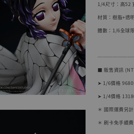
1/4尺寸：高52 寬
材質：樹脂+透明
體數：1/6全球限
【店內
系列蒐
克達摩 
Studio
───────
NT$ 1,500
■ 販售資訊 (NT
NT$ 1,870
➤ 1/6價格 968
加
➤ 1/4價格 131
＊ 國際運費另計
＊ 刷卡免手續費