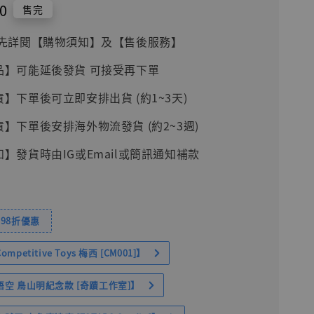
0
售完
前請先詳閱【購物須知】及【售後服務】
品】可能延後發貨 可接受再下單
貨】下單後可立即安排出貨 (約1~3天)
貨】下單後安排海外物流發貨 (約2~3週)
知】發貨時由IG或Email或簡訊通知補款
98折優惠
petitive Toys 梅西 [CM001]】
空 鳥山明紀念款 [奇蹟工作室]】