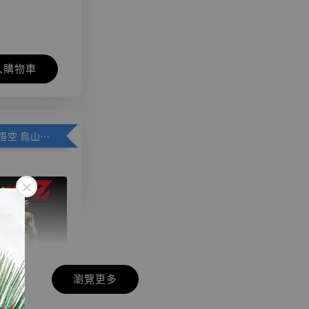
入購物車
加購優惠【悟空 鳥山明紀念款 [奇蹟工作室]】
瀏覽更多