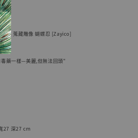
現貨】七龍珠
】
藏雕像 悟空
紀念款 [奇蹟
]
GK 蒐藏雕像 蝴蝶忍 [Zayico]
-
+
和毒藥一樣—美麗,但無法回頭"
入購物車
加購優惠【海賊王 布魯克達摩 [7STARS Studio]】
27 深27 cm