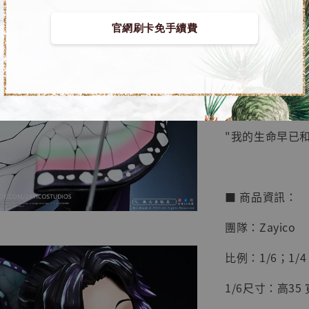
【店內
🏝【無人島玩具
系列蒐
官網刷卡免手續費
鳥山明
工作室
【預購】鬼滅之刃 
NT$ 4,280
NT$ 5,580
"我的生命早已
加
■ 商品資訊：
團隊：Zayico
比例：1/6；1/4
1/6尺寸：高35 寬