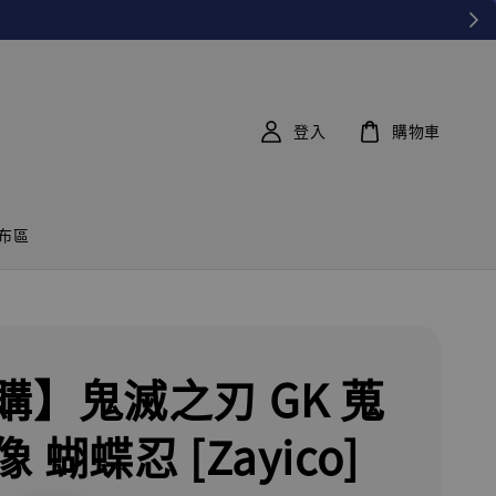
登入
購物車
布區
購】鬼滅之刃 GK 蒐
 蝴蝶忍 [Zayico]