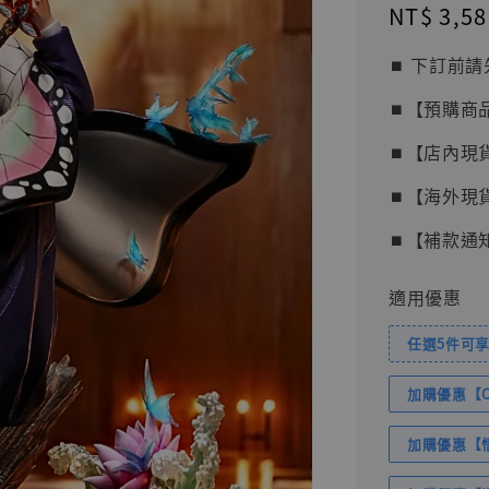
Regular
NT$ 3,58
price
⏹︎ 下訂
⏹︎【預購商
⏹︎【店內現
⏹︎【海外現
⏹︎【補款通
適用優惠
任選5件可享
加購優惠【Com
加購優惠【悟