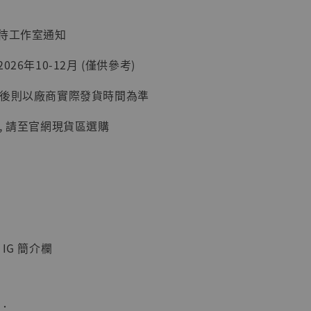
：待工作室通知
26年10-12月 (僅供參考)
延後則以廠商實際發貨時間為準
, 請至官網現貨區選購
】
UDIO 1/6系列
藏人偶 讓子
鵝城縣長 張麻
01]
-
+
IG 簡介欄
入購物車
惠：