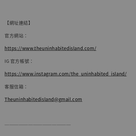
【網址連結】
官方網站：
https://www.theuninhabitedisland.com/
IG 官方帳號：
https://www.instagram.com/the_uninhabited_island/
客服信箱：
Theuninhabitedisland@gmail.com
──────────────