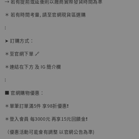
→ 若有提前或延後則以廠商實際發貨時間為準
＊ 若有時間考量, 請至官網現貨區選購
加購優惠【讓子彈飛 鵝城縣長 張麻子 [BK01]】
⁝
➤ 訂購方式：
＊至官網下單 🔗
＊連結在下方 及 IG 簡介欄
⁝
■ 官網購物優惠：
＊單筆訂單滿5件 享98折優惠❗️
＊登入會員 每3000元 再享15元回饋金❗️
（優惠活動可能會有調整 以官網公告為準)