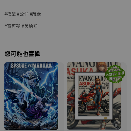
#模型 #公仔 #雕像
#寶可夢 #美納斯
您可能也喜歡