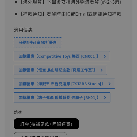
⏹︎【海外現貨】下單後安排海外物流發貨 (約2~3週)
⏹︎【補款通知】發貨時由IG或Email或簡訊通知補款
適用優惠
任選5件可享98折優惠
加購優惠【Competitive Toys 梅西 [CM001]】
加購優惠【悟空 鳥山明紀念款 [奇蹟工作室]】
加購優惠【海賊王 布魯克達摩 [7STARS Studio]】
加購優惠【讓子彈飛 鵝城縣長 張麻子 [BK01]】
預購
訂金(待補尾款+國際運費)