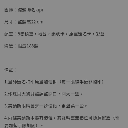
團隊：渡鴉聯名kipi
【店內現貨】七龍珠 系列蒐藏雕像 悟空 鳥山
明紀念款 [奇蹟工作室]
尺寸：整體高22 cm
-
+
NT$ 4,280
配置：8隻精靈，地台，編號卡，原畫簽名卡，彩盒
NT$ 5,580
體數：限量188體
加入購物車
備註：
加購優惠【海賊王 布魯克達摩 [7STARS Studio]】
1.畫師簽名打印原畫加信封（每一張純手簽非複印）
2.珍珠貝大貨貝殼調整開口，開大一些。
3.美納斯眼睛會進一步優化，更溫柔一些。
4.兩條美納斯本體有樁位，其餘精靈無樁位可隨意擺放（需
要加藍丁膠加固）。