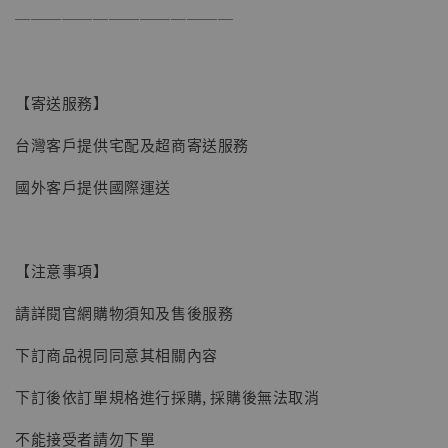
──────────────
【現貨】BJSTUDIO 1/6系列可動蒐藏人偶 讓
子彈飛 鵝城縣長 張麻子 [BK01]
-
+
NT$ 4,980
【寄送服務】
NT$ 5,300
台灣客戶提供宅配及超商寄送服務
加入購物車
國外客戶提供國際運送
【注意事項】
請詳閱官網購物須知及售後服務
下訂商品視同同意其相關內容
下訂後依訂單規格進行採購, 採購後無法取消
不能接受者請勿下單