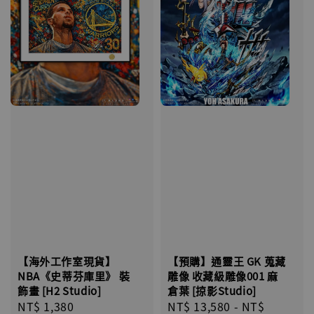
【海外工作室現貨】
【預購】通靈王 GK 蒐藏
NBA《史蒂芬庫里》 裝
雕像 收藏級雕像001 麻
飾畫 [H2 Studio]
倉葉 [掠影Studio]
Regular
NT$ 1,380
Regular
NT$ 13,580
-
NT$