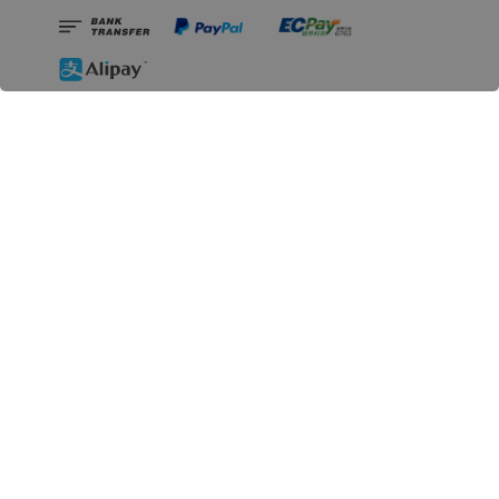
相關資訊
無人島玩具公司資訊
里程碑
聯絡我們
認識GK
GK 預購流程說明
常見問題Q&A
EZWay易利委APP教學
For overseas clients
Copyright © 2026 無人島玩具 All rights reserved | 統一編號 91582461