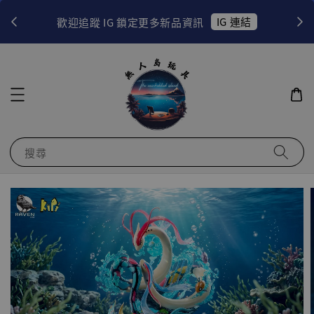
！
IG 連結
歡迎追蹤 IG 鎖定更多新品資訊
搜尋