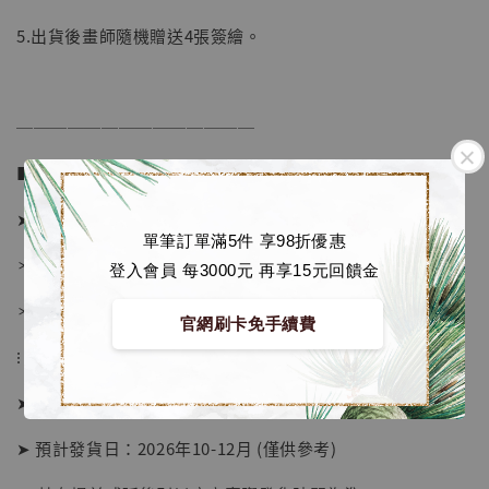
5.出貨後畫師隨機贈送4張簽繪。
──────────────
■ 販售資訊 (NT$)：
➤ 價格 7080元 (訂金3580)
單筆訂單滿5件 享98折優惠
＊ 國際運費另計
登入會員 每3000元 再享15元回饋金
【店內現貨】海賊王 系列蒐藏雕像 布魯克達
摩 [7STARS Studio]
＊ 刷卡免手續費
官網刷卡免手續費
-
+
NT$ 1,500
⁝
NT$ 1,870
➤ 預購截止日：待工作室通知
加入購物車
➤ 預計發貨日：2026年10-12月 (僅供參考)