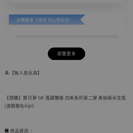
加購優惠【悟空 鳥山明紀念款 [奇蹟工作室]】
瀏覽更多
🏝【無人島玩具】
【預購】寶可夢 GK 蒐藏雕像 四美系列第二彈 美納斯朵生態
[渡鴉聯名kipi]
■ 商品資訊：