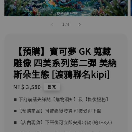
1
/
6
【預購】寶可夢 GK 蒐藏
雕像 四美系列第二彈 美納
斯朵生態 [渡鴉聯名kipi]
Regular
NT$ 3,580
售完
price
⏹︎ 下訂前請先詳閱【購物須知】及【售後服務】
⏹︎【預購商品】可能延後發貨 可接受再下單
⏹︎【店內現貨】下單後可立即安排出貨 (約1~3天)