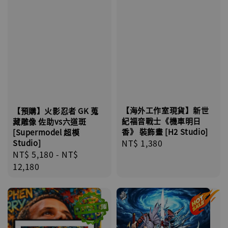
【海外工作室現貨】新世
【預購】火影忍者 GK 蒐
紀福音戰士《機車明日
藏雕像 佐助vs六道斑
香》 裝飾畫 [H2 Studio]
[Supermodel 超模
Regular
NT$ 1,380
Studio]
Regular
NT$ 5,180
-
NT$
price
price
12,180