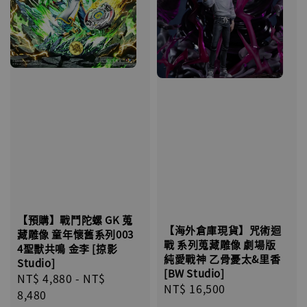
【預購】戰鬥陀螺 GK 蒐
【海外倉庫現貨】咒術迴
藏雕像 童年懷舊系列003
戰 系列蒐藏雕像 劇場版
4聖獸共鳴 金李 [掠影
純愛戰神 乙骨憂太&里香
Studio]
[BW Studio]
Sale
NT$ 4,880
-
NT$
Regular
NT$ 16,500
price
8,480
price