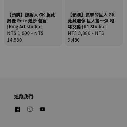
【預購】鏈鋸人 GK 蒐藏
【預購】進擊的巨人 GK
雕像 Reze 婚紗 蕾塞
蒐藏雕像 巨人第一彈 咆
[King Art studio]
哮艾倫 [K1 Studio]
Regular
NT$ 1,000
-
NT$
Regular
NT$ 3,380
-
NT$
price
14,580
price
9,480
追蹤我們