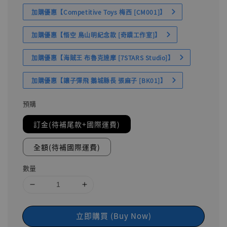
加購優惠【Competitive Toys 梅西 [CM001]】
加購優惠【悟空 鳥山明紀念款 [奇蹟工作室]】
加購優惠【海賊王 布魯克達摩 [7STARS Studio]】
加購優惠【讓子彈飛 鵝城縣長 張麻子 [BK01]】
預購
訂金(待補尾款+國際運費)
全額(待補國際運費)
數量
立即購買 (Buy Now)