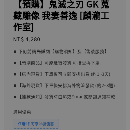
【預購】鬼滅之刃 GK 蒐
藏雕像 我妻善逸 [麟瀧工
作室]
Regular
NT$ 4,280
price
⏹︎ 下訂前請先詳閱【購物須知】及【售後服務】
⏹︎【預購商品】可能延後發貨 可接受再下單
⏹︎【店內現貨】下單後可立即安排出貨 (約1~3天)
⏹︎【海外現貨】下單後安排海外物流發貨 (約2~3週)
⏹︎【補款通知】發貨時由IG或Email或簡訊通知補款
適用優惠
任選5件可享98折優惠