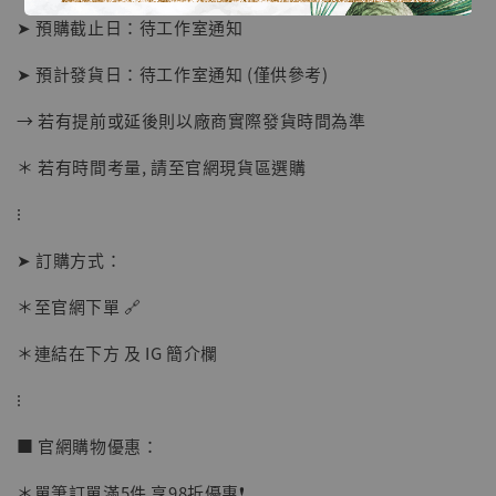
➤ 預購截止日：待工作室通知
➤ 預計發貨日：待工作室通知 (僅供參考)
→ 若有提前或延後則以廠商實際發貨時間為準
＊ 若有時間考量, 請至官網現貨區選購
⁝
【店內現貨】海賊王 系列蒐藏雕像 布魯克達
➤ 訂購方式：
摩 [7STARS Studio]
-
+
＊至官網下單 🔗
NT$ 1,500
NT$ 1,870
＊連結在下方 及 IG 簡介欄
⁝
加入購物車
■ 官網購物優惠：
＊單筆訂單滿5件 享98折優惠❗️