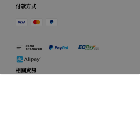
付款方式
相關資訊
無人島玩具公司資訊
里程碑
聯絡我們
認識GK
GK 預購流程說明
常見問題Q&A
EZWay易利委APP教學
For overseas clients