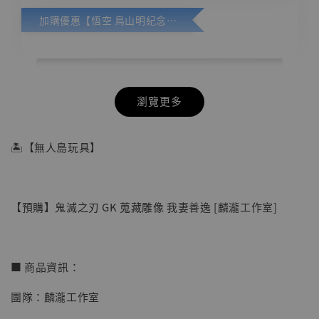
加購優惠【悟空 鳥山明紀念款 [奇蹟工作室]】
瀏覽更多
🏝【無人島玩具】
【預購】鬼滅之刃 GK 蒐藏雕像 我妻善逸 [麟瀧工作室]
■ 商品資訊：
團隊：麟瀧工作室