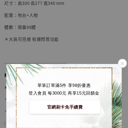
【店內現貨】七龍珠 系列蒐藏雕像 悟空 鳥山
尺寸：高300 長277 寬340 mm
明紀念款 [奇蹟工作室]
配置：地台+人物
-
+
NT$ 4,280
NT$ 5,580
體數：限量88體
＊大貨可亮燈 有爆閃等功能
加入購物車
──────────────
加購優惠【海賊王 布魯克達摩 [7STARS Studio]】
■ 販售資訊 (NT$)：
單筆訂單滿5件 享98折優惠
➤ 價格 6680元 (訂金4280)
登入會員 每3000元 再享15元回饋金
＊ 國際運費另計
官網刷卡免手續費
＊ 刷卡免手續費
⁝