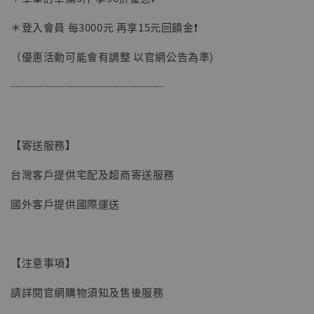
加購優惠【讓子彈飛 鵝城縣長 張麻子 [BK01]】
＊登入會員 每3000元 再享15元回饋金❗️
（優惠活動可能會有調整 以官網公告為準)
──────────────
【寄送服務】
台灣客戶提供宅配及超商寄送服務
國外客戶提供國際運送
【注意事項】
請詳閱官網購物須知及售後服務
【現貨】BJSTUDIO 1/6系列可動蒐藏人偶 讓