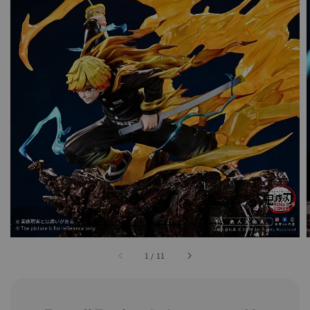
1
/
11