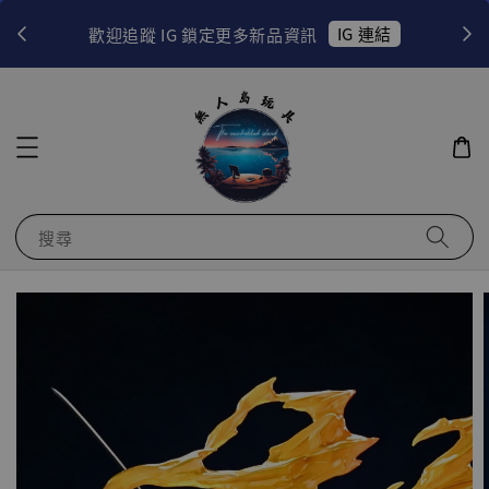
！
IG 連結
歡迎追蹤 IG 鎖定更多新品資訊
搜尋