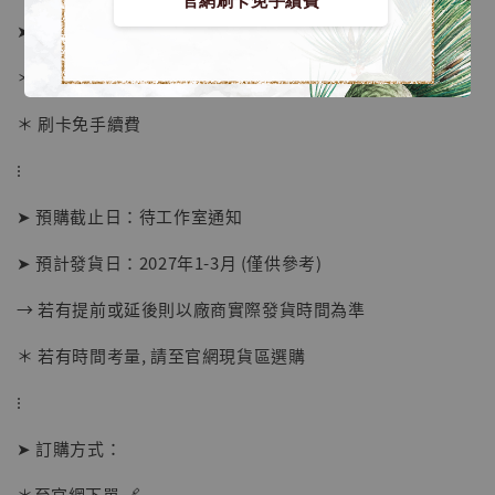
官網刷卡免手續費
➤ 價格 5980元 (訂金2580)
＊ 國際運費另計
＊ 刷卡免手續費
⁝
➤ 預購截止日：待工作室通知
【現貨】BJSTUDIO 1/6系列可動蒐藏人偶 讓
子彈飛 鵝城縣長 張麻子 [BK01]
➤ 預計發貨日：2027年1-3月 (僅供參考)
-
+
NT$ 4,980
→ 若有提前或延後則以廠商實際發貨時間為準
NT$ 5,300
＊ 若有時間考量, 請至官網現貨區選購
加入購物車
⁝
➤ 訂購方式：
＊至官網下單 🔗