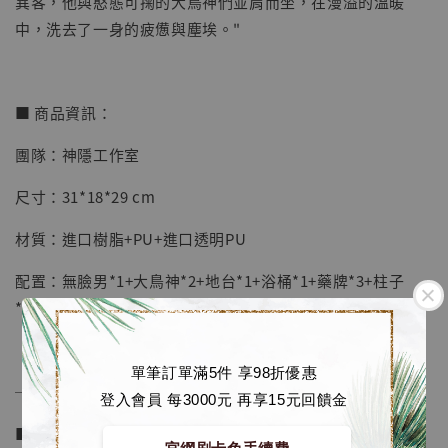
異客，他與憨態可掬的大鳥神們並肩而坐，在漫溢的溫暖
摩 [7STARS Studio]
中，洗去了一身的疲憊與塵埃。"
-
+
NT$ 1,500
NT$ 1,870
■ 商品資訊：
加入購物車
團隊：神隱工作室
尺寸：31*18*29 cm
加購優惠【讓子彈飛 鵝城縣長 張麻子 [BK01]】
材質：進口樹脂+PU+進口透明PU
配置：無臉男*1+大鳥神*2+地台*1+浴桶*1+藥牌*3+柱子
*4+注連繩*2+毛巾*2
單筆訂單滿5件 享98折優惠
──────────────
登入會員 每3000元 再享15元回饋金
■ 販售資訊 (NT$)：