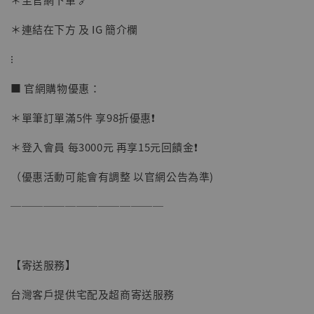
＊連結在下方 及 IG 簡介欄
⁝
■ 官網購物優惠：
＊單筆訂單滿5件 享98折優惠❗️
＊登入會員 每3000元 再享15元回饋金❗️
（優惠活動可能會有調整 以官網公告為準)
──────────────
【寄送服務】
台灣客戶提供宅配及超商寄送服務