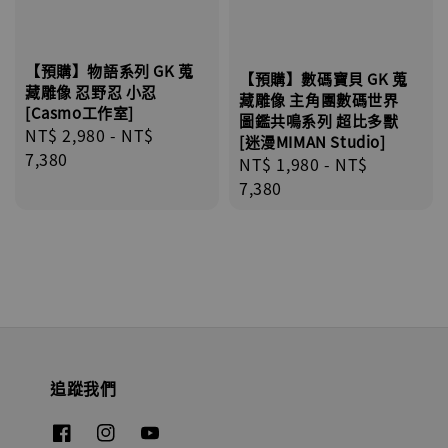
【預購】物語系列 GK 蒐
【預購】數碼寶貝 GK 蒐
藏雕像 忍野忍 小忍
藏雕像 主角團數碼世界
[Casmo工作室]
圖鑑共鳴系列 超比多獸
Regular
NT$ 2,980
-
NT$
[迷漫MIMAN Studio]
price
7,380
Regular
NT$ 1,980
-
NT$
price
7,380
追蹤我們