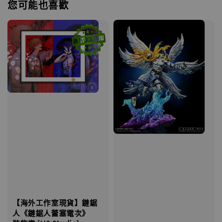
您可能也喜歡
【海外工作室現貨】鏈鋸
人《鏈鋸人蕾塞電次》