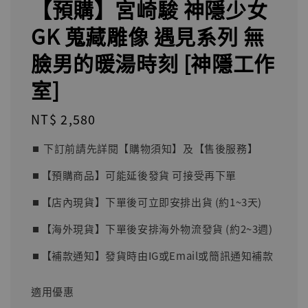
【預購】宮崎駿 神隱少女
GK 蒐藏雕像 遇見系列 無
臉男的暖湯時刻 [神隱工作
室]
Regular
NT$ 2,580
price
⏹︎ 下訂前請先詳閱【購物須知】及【售後服務】
⏹︎【預購商品】可能延後發貨 可接受再下單
⏹︎【店內現貨】下單後可立即安排出貨 (約1~3天)
⏹︎【海外現貨】下單後安排海外物流發貨 (約2~3週)
⏹︎【補款通知】發貨時由IG或Email或簡訊通知補款
適用優惠