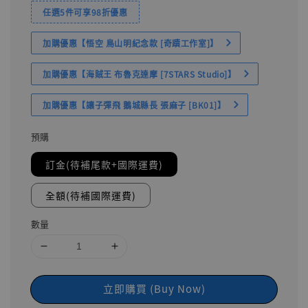
任選5件可享98折優惠
加購優惠【悟空 鳥山明紀念款 [奇蹟工作室]】
加購優惠【海賊王 布魯克達摩 [7STARS Studio]】
加購優惠【讓子彈飛 鵝城縣長 張麻子 [BK01]】
預購
訂金(待補尾款+國際運費)
全額(待補國際運費)
數量
立即購買 (Buy Now)