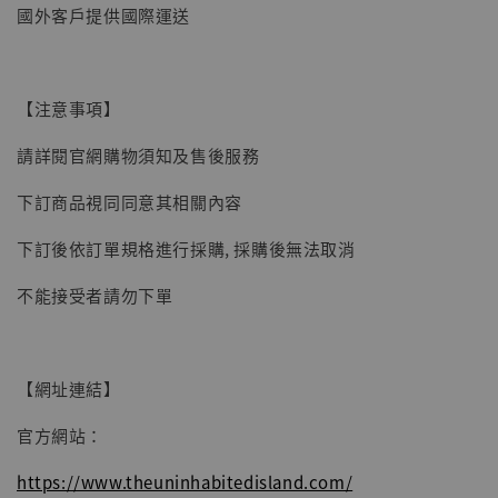
國外客戶提供國際運送
【注意事項】
請詳閱官網購物須知及售後服務
下訂商品視同同意其相關內容
下訂後依訂單規格進行採購, 採購後無法取消
不能接受者請勿下單
【網址連結】
官方網站：
https://www.theuninhabitedisland.com/