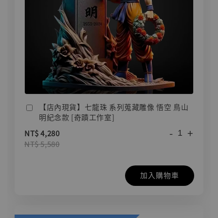
【店內現貨】七龍珠 系列蒐藏雕像 悟空 鳥山
明紀念款 [奇蹟工作室]
-
+
NT$ 4,280
NT$ 5,580
加入購物車