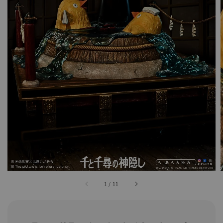
1
/
11