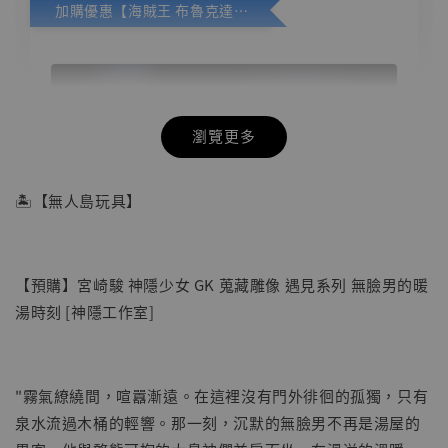
加購優惠【海賊王 布魯克達摩 [7STARS Studio]】
瀏覽更多
🏝【無人島玩具】
【預購】宮崎駿 神隱少女 GK 蒐藏雕像 遇見系列 無臉男的暖
湯時刻 [神隱工作室]
"霧氣繚繞間，喧囂漸遠。在這裡沒有門外徘徊的孤獨，只有
泉水流過木桶的輕響。那一刻，沉默的無臉男不再是湯屋的
【店內現貨】海賊王 系列蒐藏雕像 布魯克達