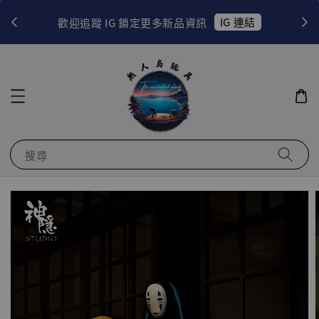
！
IG 連結
歡迎追蹤 IG 鎖定更多新品資訊
搜尋