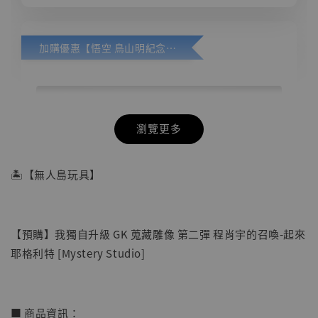
加購優惠【悟空 鳥山明紀念款 [奇蹟工作室]】
瀏覽更多
🏝【無人島玩具】
【預購】我獨自升級 GK 蒐藏雕像 第二彈 程肖宇的召喚-起來
耶格利特 [Mystery Studio]
■ 商品資訊：