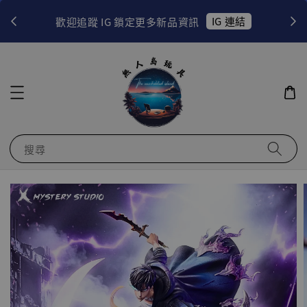
！
IG 連結
歡迎追蹤 IG 鎖定更多新品資訊
搜尋