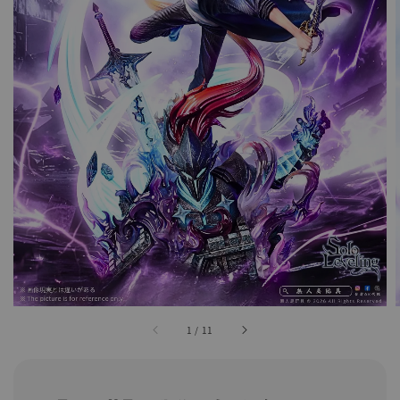
1
/
11