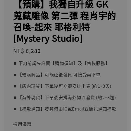
【預購】我獨自升級 GK
蒐藏雕像 第二彈 程肖宇的
召喚-起來 耶格利特
[Mystery Studio]
Regular
NT$ 6,280
price
⏹︎ 下訂前請先詳閱【購物須知】及【售後服務】
⏹︎【預購商品】可能延後發貨 可接受再下單
⏹︎【店內現貨】下單後可立即安排出貨 (約1~3天)
⏹︎【海外現貨】下單後安排海外物流發貨 (約2~3週)
⏹︎【補款通知】發貨時由IG或Email或簡訊通知補款
適用優惠