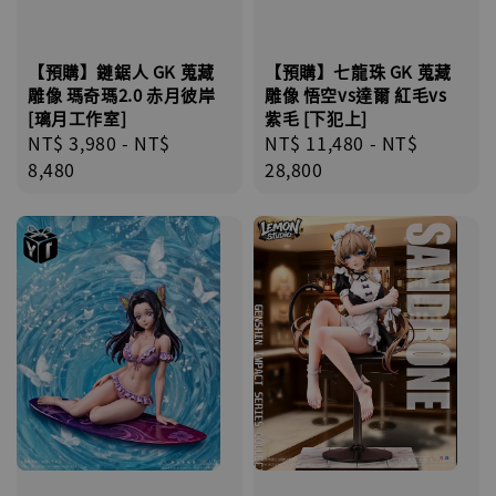
【預購】七龍珠 GK 蒐藏
【預購】鏈鋸人 GK 蒐藏
雕像 悟空vs達爾 紅毛vs
雕像 瑪奇瑪2.0 赤月彼岸
紫毛 [下犯上]
[璃月工作室]
Regular
NT$ 11,480
-
NT$
Regular
NT$ 3,980
-
NT$
price
28,800
price
8,480