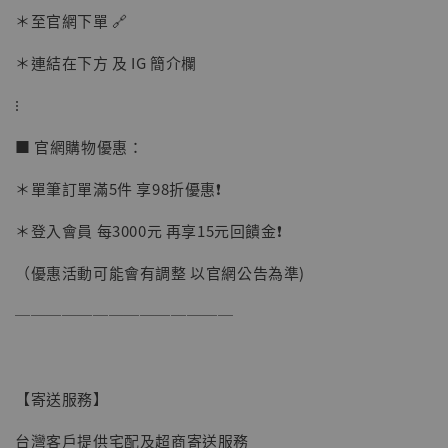
＊至官網下單 🔗
加購優惠【讓子彈飛 鵝城縣長 張麻子 [BK01]】
＊連結在下方 及 IG 簡介欄
⁝
■ 官網購物優惠：
＊單筆訂單滿5件 享98折優惠❗️
＊登入會員 每3000元 再享15元回饋金❗️
（優惠活動可能會有調整 以官網公告為準)
──────────────
【寄送服務】
台灣客戶提供宅配及超商寄送服務