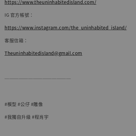
https://www.theuninhabitedisland.com/
IG 官方帳號：
https://www.instagram.com/the_uninhabited_island/
客服信箱：
Theuninhabitedisland@gmail.com
──────────────
#模型 #公仔 #雕像
#我獨自升級 #程肖宇