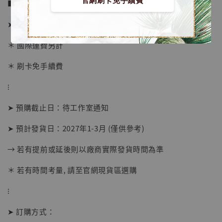
官網刷卡免手續費
■ 販售資訊 (NT$)：
➤ 價格 12680元 (訂金6280)
＊ 國際運費另計
＊ 刷卡免手續費
⁝
➤ 預購截止日：待工作室通知
➤ 預計發貨日：2027年1-3月 (僅供參考)
【店內現貨】海賊王 系列蒐藏雕像 布魯克達
摩 [7STARS Studio]
→ 若有提前或延後則以廠商實際發貨時間為準
-
+
NT$ 1,500
NT$ 1,870
＊ 若有時間考量, 請至官網現貨區選購
⁝
加入購物車
➤ 訂購方式：