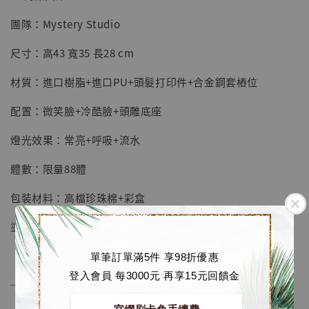
團隊：Mystery Studio
【店內現貨】七龍珠 系列蒐藏雕像 悟空 鳥山
明紀念款 [奇蹟工作室]
尺寸：高43 寬35 長28 cm
-
+
NT$ 4,280
材質：進口樹脂+進口PU+頭髮打印件+合金鋼套樁位
NT$ 5,580
配置：微笑臉+冷酷臉+頭雕底座
加入購物車
燈光效果：常亮+呼吸+流水
體數：限量88體
加購優惠【海賊王 布魯克達摩 [7STARS Studio]】
包裝材料：高檔珍珠棉+彩盒
塗裝師：白榆
單筆訂單滿5件 享98折優惠
登入會員 每3000元 再享15元回饋金
──────────────