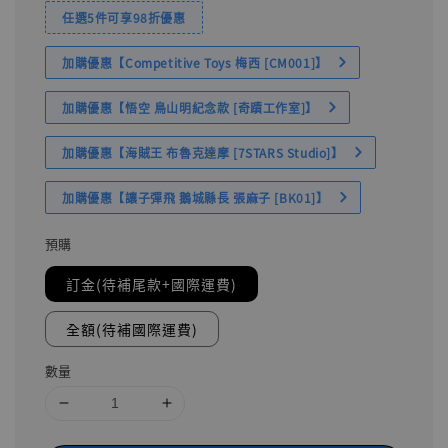
任選5件可享98折優惠
加購優惠【Competitive Toys 梅西 [CM001]】
加購優惠【悟空 鳥山明紀念款 [奇蹟工作室]】
加購優惠【海賊王 布魯克達摩 [7STARS Studio]】
加購優惠【讓子彈飛 鵝城縣長 張麻子 [BK01]】
預購
訂金(待補尾款+國際運費)
全額(待補國際運費)
數量