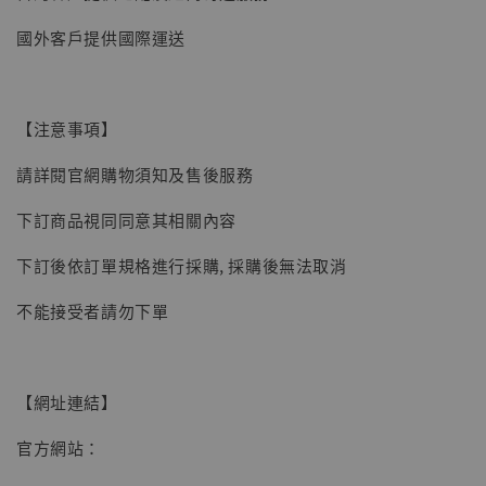
【現貨】BJSTUDIO 1/6系列可動蒐藏人偶 讓
國外客戶提供國際運送
子彈飛 鵝城縣長 張麻子 [BK01]
-
+
NT$ 4,980
NT$ 5,300
【注意事項】
請詳閱官網購物須知及售後服務
加入購物車
下訂商品視同同意其相關內容
下訂後依訂單規格進行採購, 採購後無法取消
不能接受者請勿下單
【網址連結】
官方網站：