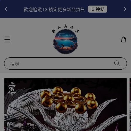
！
IG 連結
歡迎追蹤 IG 鎖定更多新品資訊
搜尋