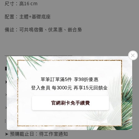
【店內現貨】七龍珠 系列蒐藏雕像 悟空 鳥山
尺寸：高16 cm
明紀念款 [奇蹟工作室]
配置：主體+基礎底座
-
+
NT$ 4,280
NT$ 5,580
備註：可共鳴宿儺、伏黑惠、嵌合梟
加入購物車
──────────────
■ 販售資訊 (NT$)：
加購優惠【海賊王 布魯克達摩 [7STARS Studio]】
單筆訂單滿5件 享98折優惠
➤ 價格 2280元 (訂金980)
登入會員 每3000元 再享15元回饋金
＊ 國際運費另計
官網刷卡免手續費
＊ 刷卡免手續費
⁝
➤ 預購截止日：待工作室通知