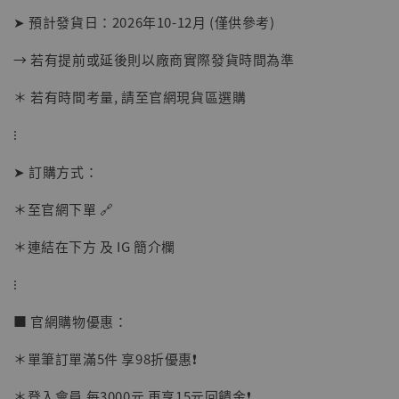
➤ 預計發貨日：2026年10-12月 (僅供參考)
→ 若有提前或延後則以廠商實際發貨時間為準
＊ 若有時間考量, 請至官網現貨區選購
⁝
➤ 訂購方式：
【店內現貨】海賊王 系列蒐藏雕像 布魯克達
＊至官網下單 🔗
摩 [7STARS Studio]
-
+
＊連結在下方 及 IG 簡介欄
NT$ 1,500
NT$ 1,870
⁝
■ 官網購物優惠：
加入購物車
＊單筆訂單滿5件 享98折優惠❗️
＊登入會員 每3000元 再享15元回饋金❗️