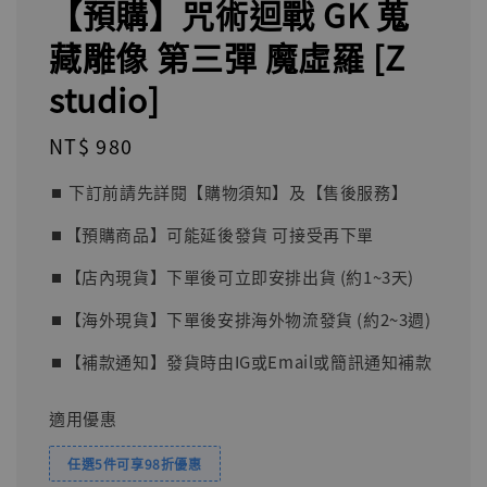
【預購】咒術迴戰 GK 蒐
藏雕像 第三彈 魔虛羅 [Z
studio]
Regular
NT$ 980
price
⏹︎ 下訂前請先詳閱【購物須知】及【售後服務】
⏹︎【預購商品】可能延後發貨 可接受再下單
⏹︎【店內現貨】下單後可立即安排出貨 (約1~3天)
⏹︎【海外現貨】下單後安排海外物流發貨 (約2~3週)
⏹︎【補款通知】發貨時由IG或Email或簡訊通知補款
適用優惠
任選5件可享98折優惠