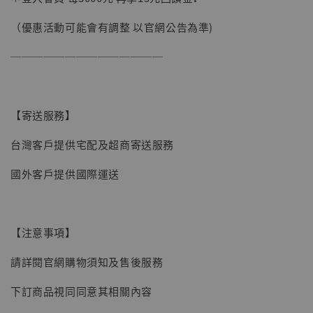
加購優惠【讓子彈飛 鵝城縣長 張麻子 [BK01]】
（優惠活動可能會有調整 以官網公告為準)
──────────────
【寄送服務】
台灣客戶提供宅配及超商寄送服務
國外客戶提供國際運送
【注意事項】
請詳閱官網購物須知及售後服務
下訂商品視同同意其相關內容
【現貨】BJSTUDIO 1/6系列可動蒐藏人偶 讓