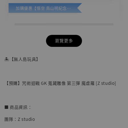
加購優惠【悟空 鳥山明紀念款 [奇蹟工作室]】
瀏覽更多
🏝【無人島玩具】
【預購】咒術迴戰 GK 蒐藏雕像 第三彈 魔虛羅 [Z studio]
■ 商品資訊：
團隊：Z studio