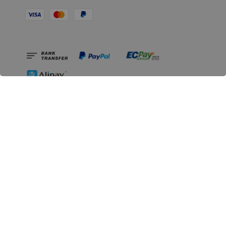
相關資訊
無人島玩具公司資訊
里程碑
聯絡我們
認識GK
GK 預購流程說明
常見問題Q&A
EZWay易利委APP教學
For overseas clients