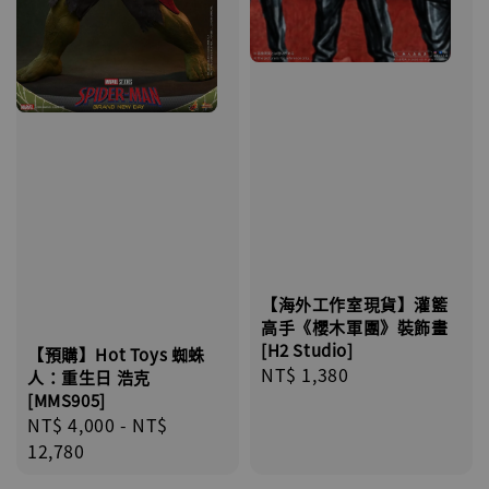
【海外工作室現貨】灌籃
高手《櫻木軍團》裝飾畫
[H2 Studio]
【預購】Hot Toys 蜘蛛
Regular
NT$ 1,380
人：重生日 浩克
price
[MMS905]
Regular
NT$ 4,000
-
NT$
price
12,780