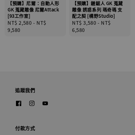
【預購】尼爾：自動人形
【預購】鏈鋸人 GK 蒐藏
GK 蒐藏雕像 尼爾Attack
雕像 誘惑系列 瑪奇瑪 支
[93工作室]
配之契 [構野Studio]
Regular
NT$ 2,580
-
NT$
Regular
NT$ 3,580
-
NT$
price
9,580
price
6,580
追蹤我們
付款方式