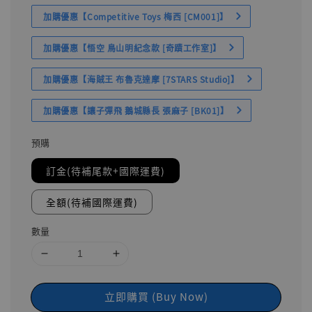
加購優惠【Competitive Toys 梅西 [CM001]】
加購優惠【悟空 鳥山明紀念款 [奇蹟工作室]】
加購優惠【海賊王 布魯克達摩 [7STARS Studio]】
加購優惠【讓子彈飛 鵝城縣長 張麻子 [BK01]】
預購
訂金(待補尾款+國際運費)
全額(待補國際運費)
數量
立即購買 (Buy Now)