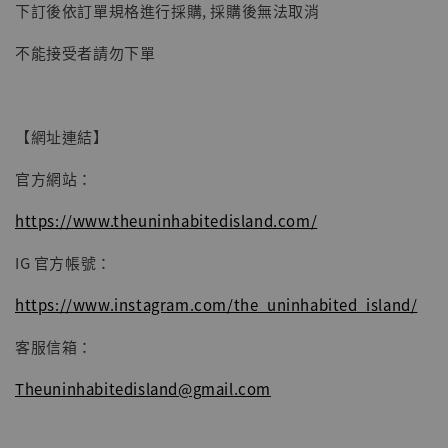
下訂後依訂單規格進行採購, 採購後無法取消
子彈飛 鵝城縣長 張麻子 [BK01]
-
+
NT$ 4,980
不能接受者請勿下單
NT$ 5,300
加入購物車
【網址連結】
官方網站：
https://www.theuninhabitedisland.com/
IG 官方帳號：
https://www.instagram.com/the_uninhabited_island/
客服信箱：
Theuninhabitedisland@gmail.com