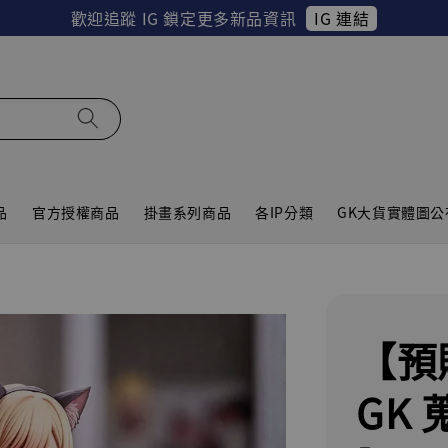
IG 連結
歡迎追蹤 IG 鎖定更多新品資訊
品
官方授權商品
掛畫系列商品
各IP分類
GK大貨實體圖公
【預
GK