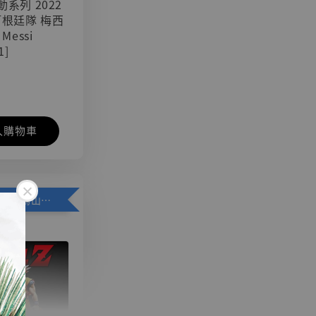
可動系列 2022
阿根廷隊 梅西
 Messi
1]
入購物車
加購優惠【悟空 鳥山明紀念款 [奇蹟工作室]】