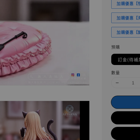
加購優惠【悟
加購優惠【海賊
加購優惠【讓
預購
訂金(待補
數量