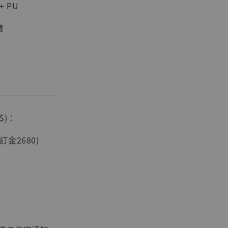
 PU
體
───────
現貨】海賊王
藏雕像 布魯
$)：
[7STARS
]
(訂金2680)
-
+
入購物車