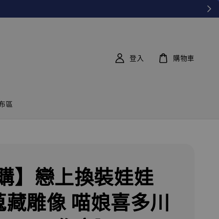
登入
購物車
布區
購】戀上換裝娃娃
 蒐藏雕像 喵娘喜多川