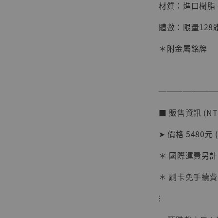
材質：進口樹脂 +
體數：限量128
＊附金屬銘牌
───────
【店內
系列蒐
■ 販售資訊 (NT
克達摩 
Studio
➤ 價格 5480元 
NT$ 1,500
＊ 國際運費另計
NT$ 1,870
＊ 刷卡免手續費
加
⁝