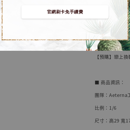
官網刷卡免手續費
【店內
🏝【無人島玩具
系列蒐
鳥山明
工作室
【預購】戀上換裝娃
NT$ 4,280
NT$ 5,580
■ 商品資訊：
加
團隊：Aetern
比例：1/6
尺寸：高29 寬17