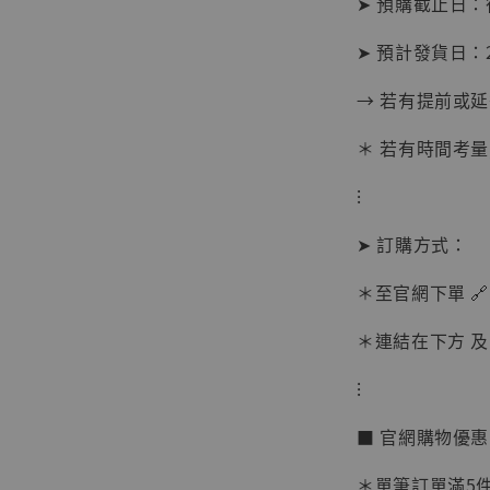
➤ 預購截止日
➤ 預計發貨日：2
→ 若有提前或
＊ 若有時間考量
⁝
➤ 訂購方式：
＊至官網下單 🔗
【現貨
＊連結在下方 及 
BJST
可動蒐
⁝
彈飛 
子 [BK
■ 官網購物優
NT$ 4,980
＊單筆訂單滿5件 