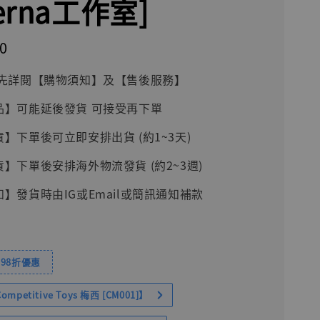
terna工作室]
0
前請先詳閱【購物須知】及【售後服務】
品】可能延後發貨 可接受再下單
貨】下單後可立即安排出貨 (約1~3天)
貨】下單後安排海外物流發貨 (約2~3週)
知】發貨時由IG或Email或簡訊通知補款
98折優惠
petitive Toys 梅西 [CM001]】