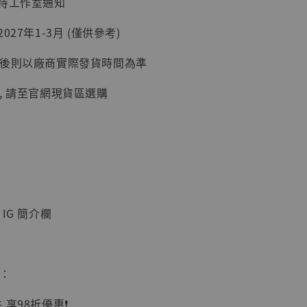
：待工作室通知
加購優惠【讓子彈飛 鵝城縣長 張麻子 [BK01]】
027年1-3月 (僅供參考)
延後則以廠商實際發貨時間為準
, 請至官網現貨區選購
】
IG 簡介欄
UDIO 1/6系列
藏人偶 讓子
鵝城縣長 張麻
01]
惠：
-
+
享98折優惠❗️