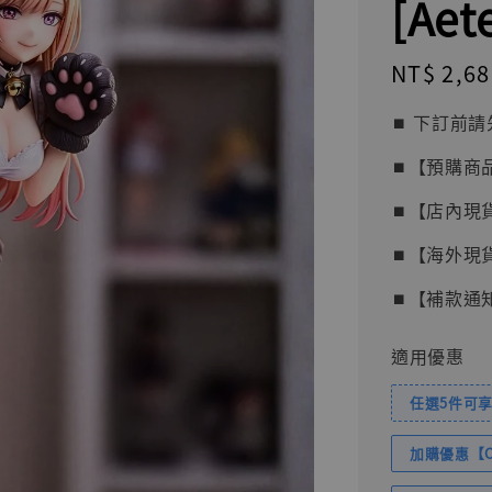
[Ae
Regular
NT$ 2,68
price
⏹︎ 下訂
⏹︎【預購商
⏹︎【店內現
⏹︎【海外現
⏹︎【補款通
適用優惠
任選5件可享
加購優惠【Com