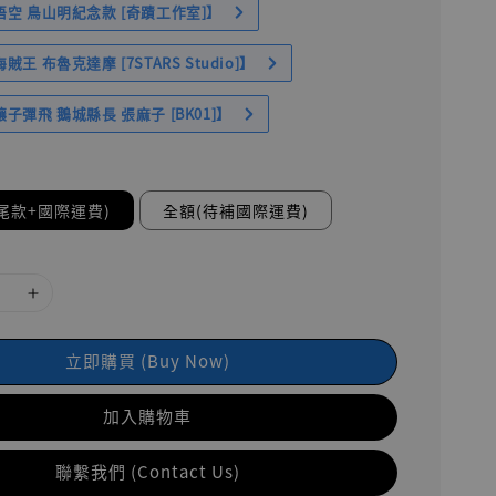
空 鳥山明紀念款 [奇蹟工作室]】
王 布魯克達摩 [7STARS Studio]】
子彈飛 鵝城縣長 張麻子 [BK01]】
尾款+國際運費)
全額(待補國際運費)
立即購買 (Buy Now)
加入購物車
聯繫我們 (Contact Us)