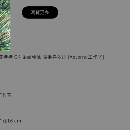
瀏覽更多
現貨】七龍珠
】
藏雕像 悟空
紀念款 [奇蹟
]
娃 GK 蒐藏雕像 喵娘喜多川 [Aeterna工作室]
-
+
入購物車
a工作室
加購優惠【海賊王 布魯克達摩 [7STARS Studio]】
 深16 cm