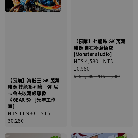
【預購】七龍珠 GK 蒐藏
雕像 自在極意悟空
[Monster studio]
Sale
NT$ 4,580
-
NT$
price
10,580
Regular
NT$ 5,580
-
NT$ 11,580
【預購】海賊王 GK 蒐藏
price
雕像 技能系列第一彈 尼
卡魯夫收藏級雕像
《GEAR 5》 [光年工作
室]
Regular
NT$ 11,980
-
NT$
price
30,280