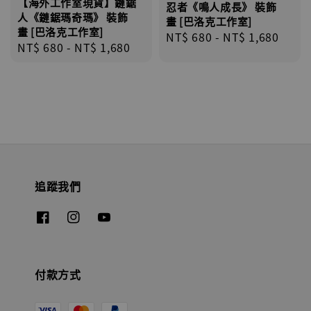
【海外工作室現貨】鏈鋸
忍者《鳴人成長》 裝飾
人《鏈鋸瑪奇瑪》 裝飾
畫 [巴洛克工作室]
畫 [巴洛克工作室]
Regular
NT$ 680
-
NT$ 1,680
Regular
NT$ 680
-
NT$ 1,680
price
price
追蹤我們
付款方式