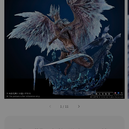
1
/
11