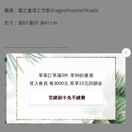
團隊：龍之邊境工作室DragonFrontierStudio
【店內現貨】七龍珠 系列蒐藏雕像 悟空 鳥山
明紀念款 [奇蹟工作室]
尺寸：高65 寬65 深47 cm
-
+
NT$ 4,280
NT$ 5,580
──────────────
加入購物車
■ 販售資訊 (NT$)：
➤ 價格 21680元 (訂金9180)
單筆訂單滿5件 享98折優惠
登入會員 每3000元 再享15元回饋金
加購優惠【海賊王 布魯克達摩 [7STARS Studio]】
＊ 國際運費另計
＊ 刷卡免手續費
官網刷卡免手續費
⁝
➤ 預購截止日：待工作室通知