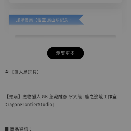
加購優惠【悟空 鳥山明紀念款 [奇蹟工作室]】
瀏覽更多
🏝【無人島玩具】
【預購】魔物獵人 GK 蒐藏雕像 冰咒龍 [龍之邊境工作室
DragonFrontierStudio]
■ 商品資訊：