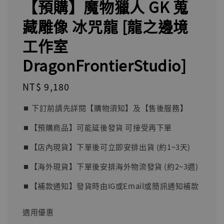
【預購】魔物獵人 GK 蒐
藏雕像 冰咒龍 [龍之邊境
工作室
DragonFrontierStudio]
Regular
NT$ 9,180
price
⏹︎ 下訂前請先詳閱【購物須知】及【售後服務】
⏹︎【預購商品】可能延後發貨 可接受再下單
⏹︎【店內現貨】下單後可立即安排出貨 (約1~3天)
⏹︎【海外現貨】下單後安排海外物流發貨 (約2~3週)
⏹︎【補款通知】發貨時由IG或Email或簡訊通知補款
適用優惠