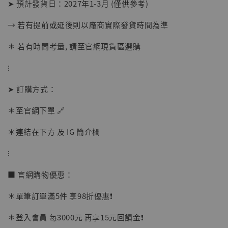
➤ 預計發貨日：2027年1-3月 (僅供參考)
→ 若有提前或延後則以廠商實際發貨時間為準
＊ 若有時間考量, 請至官網現貨區選購
⁝
➤ 訂購方式：
＊至官網下單 🔗
＊連結在下方 及 IG 簡介欄
【店內現貨】海賊王 系列蒐藏雕像 布魯克達
摩 [7STARS Studio]
⁝
-
+
NT$ 1,500
NT$ 1,870
■ 官網購物優惠：
＊單筆訂單滿5件 享98折優惠❗️
加入購物車
＊登入會員 每3000元 再享15元回饋金❗️