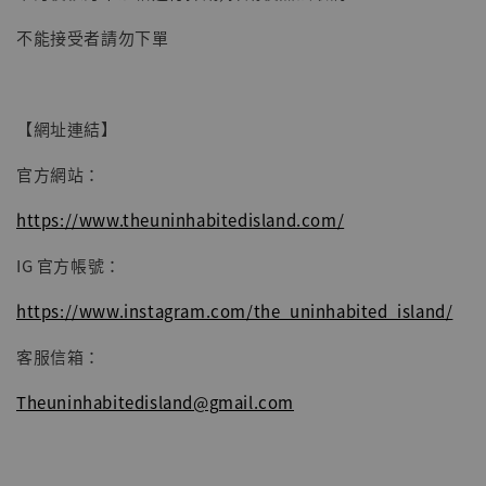
【現貨】BJSTUDIO 1/6系列可動蒐藏人偶 讓
不能接受者請勿下單
子彈飛 鵝城縣長 張麻子 [BK01]
-
+
NT$ 4,980
NT$ 5,300
【網址連結】
官方網站：
加入購物車
https://www.theuninhabitedisland.com/
IG 官方帳號：
https://www.instagram.com/the_uninhabited_island/
客服信箱：
Theuninhabitedisland@gmail.com