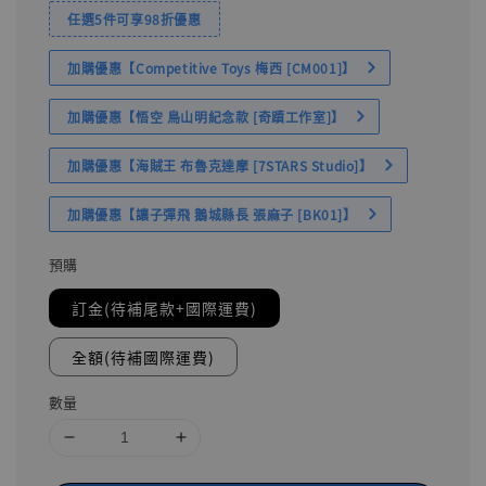
任選5件可享98折優惠
加購優惠【Competitive Toys 梅西 [CM001]】
加購優惠【悟空 鳥山明紀念款 [奇蹟工作室]】
加購優惠【海賊王 布魯克達摩 [7STARS Studio]】
加購優惠【讓子彈飛 鵝城縣長 張麻子 [BK01]】
預購
訂金(待補尾款+國際運費)
全額(待補國際運費)
數量