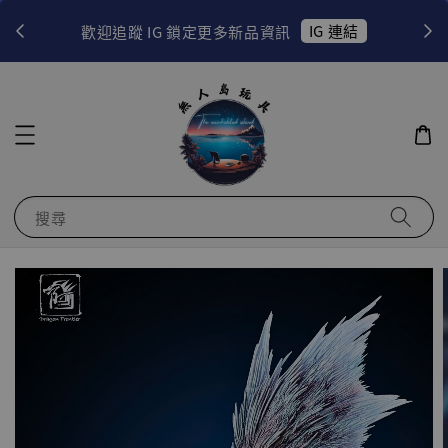
！
IG 連結
歡迎追蹤 IG 鎖定更多新品資訊
搜尋