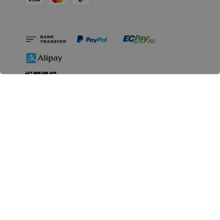
相關資訊
無人島玩具公司資訊
里程碑
聯絡我們
認識GK
GK 預購流程說明
常見問題Q&A
EZWay易利委APP教學
For overseas clients