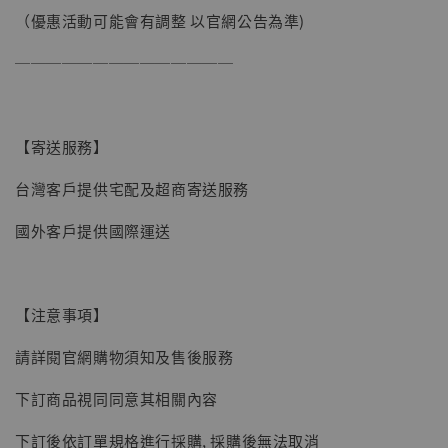
（優惠活動可能會有調整 以官網公告為準)
加購優惠【讓子彈飛 鵝城縣長 張麻子 [BK01]】
──────────────
【寄送服務】
台灣客戶提供宅配及超商寄送服務
國外客戶提供國際運送
【注意事項】
請詳閱官網購物須知及售後服務
下訂商品視同同意其相關內容
下訂後依訂單規格進行採購, 採購後無法取消