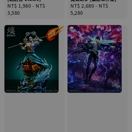
Regular
NT$ 1,980
-
NT$
Regular
NT$ 2,680
-
NT$
price
3,580
price
5,280