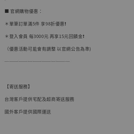
■ 官網購物優惠：
＊單筆訂單滿5件 享98折優惠❗️
＊登入會員 每3000元 再享15元回饋金❗️
（優惠活動可能會有調整 以官網公告為準)
──────────────
【寄送服務】
台灣客戶提供宅配及超商寄送服務
【現貨】BJSTUDIO 1/6系列可動蒐藏人偶 讓
國外客戶提供國際運送
子彈飛 鵝城縣長 張麻子 [BK01]
-
+
NT$ 4,980
NT$ 5,300