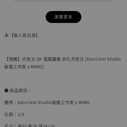
瀏覽更多
🏝【無人島玩具】
【預購】犬夜叉 GK 蒐藏雕像 妖化犬夜叉 [Exorcism Studio
破魔工作室 x MIMO]
■ 商品資訊：
團隊：Exorcism Studio破魔工作室 x MIMO
【店內現貨】七龍珠 系列蒐藏雕像 悟空 鳥山
明紀念款 [奇蹟工作室]
比例：1/6
-
+
NT$ 4,280
尺寸：高30 寬26 深24 cm