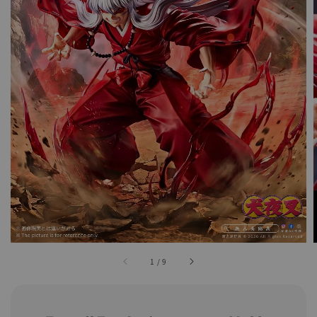
1
/
9