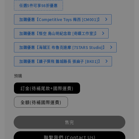
任選5件可享98折優惠
加購優惠【Competitive Toys 梅西 [CM001]】
加購優惠【悟空 鳥山明紀念款 [奇蹟工作室]】
加購優惠【海賊王 布魯克達摩 [7STARS Studio]】
加購優惠【讓子彈飛 鵝城縣長 張麻子 [BK01]】
預購
訂金(待補尾款+國際運費)
全額(待補國際運費)
售完
聯繫我們 (Contact Us)