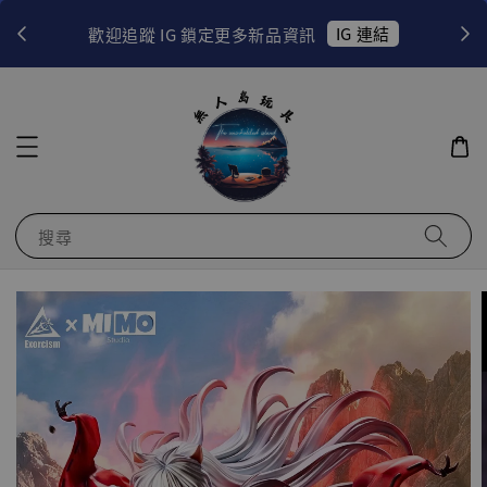
！
IG 連結
歡迎追蹤 IG 鎖定更多新品資訊
搜尋