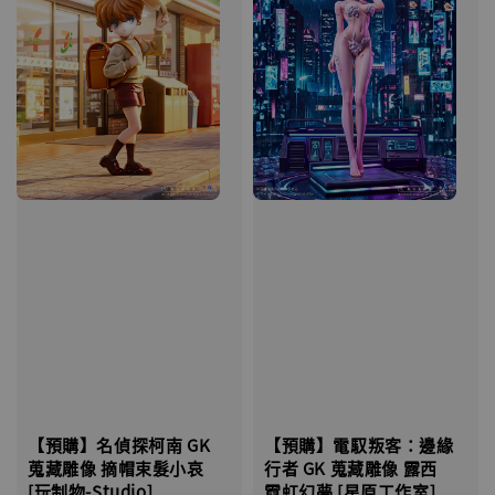
【預購】名偵探柯南 GK
【預購】電馭叛客：邊緣
蒐藏雕像 摘帽束髮小哀
行者 GK 蒐藏雕像 露西
[玩制物-Studio]
霓虹幻夢 [星原工作室]