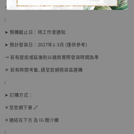
＊ 刷卡免手續費
⁝
➤ 預購截止日：待工作室通知
【店內現貨】海賊王 系列蒐藏雕像 布魯克達
➤ 預計發貨日：2027年1-3月 (僅供參考)
摩 [7STARS Studio]
→ 若有提前或延後則以廠商實際發貨時間為準
-
+
NT$ 1,500
NT$ 1,870
＊ 若有時間考量, 請至官網現貨區選購
⁝
加入購物車
➤ 訂購方式：
＊至官網下單 🔗
加購優惠【讓子彈飛 鵝城縣長 張麻子 [BK01]】
＊連結在下方 及 IG 簡介欄
⁝