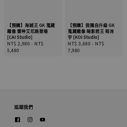
【預購】海賊王 GK 蒐藏
【預購】我獨自升級 GK
雕像 雷神艾尼路登場
蒐藏雕像 暗影君王 程肖
[CAI Studio]
宇 [KOI Studio]
Regular
NT$ 2,980
-
NT$
Regular
NT$ 3,680
-
NT$
price
5,480
price
7,980
追蹤我們