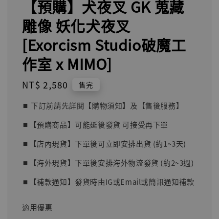
【預購】犬夜叉 GK 蒐藏
雕像 妖化犬夜叉
[Exorcism Studio破魔工
作室 x MIMO]
Regular
NT$ 2,580
售完
price
⏹︎ 下訂前請先詳閱【購物須知】及【售後服務】
⏹︎【預購商品】可能延後發貨 可接受再下單
⏹︎【店內現貨】下單後可立即安排出貨 (約1~3天)
⏹︎【海外現貨】下單後安排海外物流發貨 (約2~3週)
⏹︎【補款通知】發貨時由IG或Email或簡訊通知補款
適用優惠