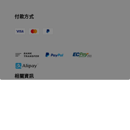
付款方式
相關資訊
無人島玩具公司資訊
里程碑
聯絡我們
認識GK
GK 預購流程說明
常見問題Q&A
EZWay易利委APP教學