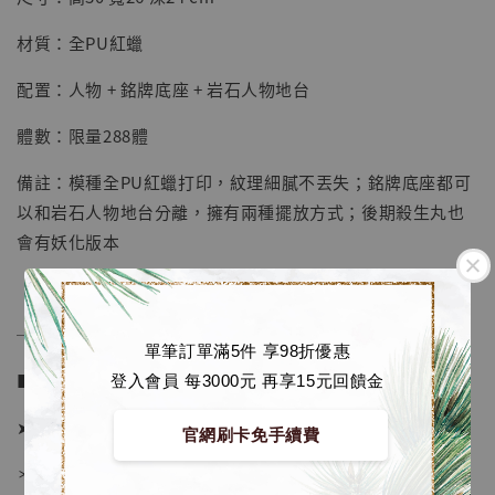
NT$ 5,580
材質：全PU紅蠟
加入購物車
配置：人物 + 銘牌底座 + 岩石人物地台
體數：限量288體
加購優惠【海賊王 布魯克達摩 [7STARS Studio]】
備註：模種全PU紅蠟打印，紋理細膩不丟失；銘牌底座都可
以和岩石人物地台分離，擁有兩種擺放方式；後期殺生丸也
會有妖化版本
──────────────
單筆訂單滿5件 享98折優惠
■ 販售資訊 (NT$)：
登入會員 每3000元 再享15元回饋金
➤ 價格 6580元 (訂金2580)
官網刷卡免手續費
＊ 國際運費另計