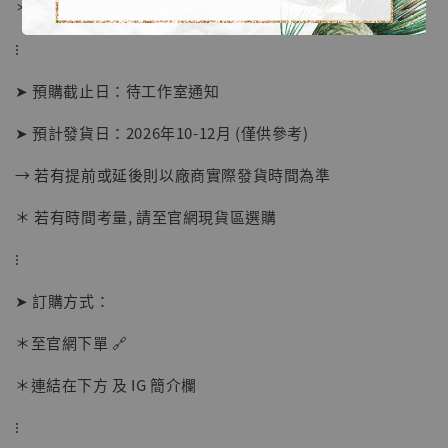
＊ 刷卡免手續費
⁝
➤ 預購截止日：待工作室通知
➤ 預計發貨日：2026年10-12月 (僅供參考)
→ 若有提前或延後則以廠商實際發貨時間為準
＊ 若有時間考量, 請至官網現貨區選購
⁝
【店內現貨】海賊王 系列蒐藏雕像 布魯克達
摩 [7STARS Studio]
➤ 訂購方式：
-
+
NT$ 1,500
NT$ 1,870
＊至官網下單 🔗
＊連結在下方 及 IG 簡介欄
加入購物車
⁝