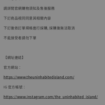
【現貨】BJSTUDIO 1/6系列可動蒐藏人偶 讓
請詳閱官網購物須知及售後服務
子彈飛 鵝城縣長 張麻子 [BK01]
下訂商品視同同意其相關內容
-
+
NT$ 4,980
NT$ 5,300
下訂後依訂單規格進行採購, 採購後無法取消
不能接受者請勿下單
加入購物車
【網址連結】
官方網站：
https://www.theuninhabitedisland.com/
IG 官方帳號：
https://www.instagram.com/the_uninhabited_island/