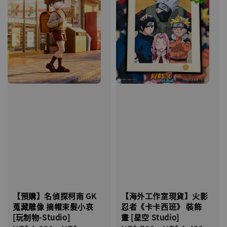
【海外工作室現貨】火影
【預購】名偵探柯南 GK
忍者《卡卡西班》 裝飾
蒐藏雕像 摘帽束髮小哀
畫 [星空 Studio]
[玩制物-Studio]