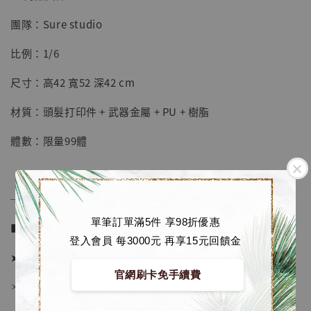
團隊：Sure studio
【店內現貨】七龍珠 系列蒐藏雕像 悟空 鳥山
明紀念款 [奇蹟工作室]
比例：1/6
-
+
NT$ 4,280
尺寸：高42 寬52 深42 cm
NT$ 5,580
材質：頭髮打印件 + 武器金屬 + PU + 樹脂
加入購物車
體數：限量99體
加購優惠【海賊王 布魯克達摩 [7STARS Studio]】
──────────────
單筆訂單滿5件 享98折優惠
■ 販售資訊 (NT$)：
登入會員 每3000元 再享15元回饋金
➤ 價格 14280元 (訂金5980)
官網刷卡免手續費
＊ 國際運費另計