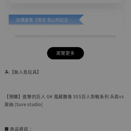
加購優惠【悟空 鳥山明紀念款 [奇蹟工作室]】
瀏覽更多
🏝【無人島玩具】
【預購】進擊的巨人 GK 蒐藏雕像 SSS巨人對戰系列 兵長vs
萊納 [Sure studio]
■ 商品資訊：