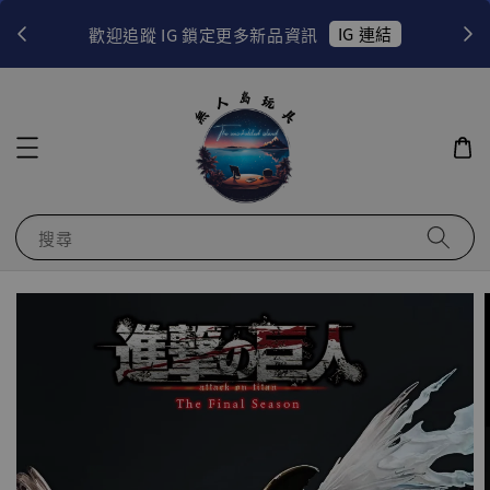
！
IG 連結
歡迎追蹤 IG 鎖定更多新品資訊
搜尋