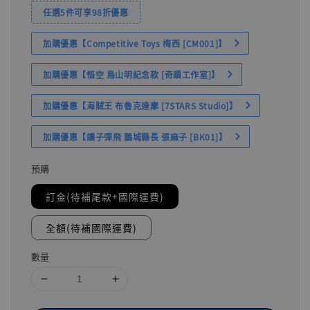
任選5件可享98折優惠
加購優惠【Competitive Toys 梅西 [CM001]】
加購優惠【悟空 鳥山明紀念款 [奇蹟工作室]】
加購優惠【海賊王 布魯克達摩 [7STARS Studio]】
加購優惠【讓子彈飛 鵝城縣長 張麻子 [BK01]】
預購
訂金(待補尾款+國際運費)
全額(待補國際運費)
數量