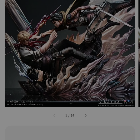
1
/
16