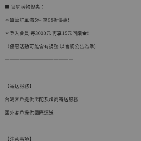
■ 官網購物優惠：
加購優惠【讓子彈飛 鵝城縣長 張麻子 [BK01]】
＊單筆訂單滿5件 享98折優惠❗️
＊登入會員 每3000元 再享15元回饋金❗️
（優惠活動可能會有調整 以官網公告為準)
──────────────
【寄送服務】
台灣客戶提供宅配及超商寄送服務
國外客戶提供國際運送
【注意事項】