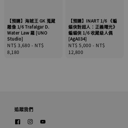
【預購】海賊王 GK 蒐藏
【預購】INART 1/6 《蝙
雕像 1/6 Trafalgar D.
蝠俠對超人：正義曙光》
Water Law 羅 [UNO
蝙蝠俠 1/6 收藏級人偶
Studio]
[AgA034]
Regular
NT$ 3,680
-
NT$
Regular
NT$ 5,000
-
NT$
price
8,180
price
12,800
追蹤我們