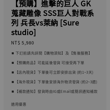
【預購】進擊的巨人 GK
蒐藏雕像 SSS巨人對戰系
列 兵長vs萊納 [Sure
studio]
Regular
NT$ 5,980
price
⏹︎ 下訂前請先詳閱【購物須知】及【售後服務】
⏹︎【預購商品】可能延後發貨 可接受再下單
⏹︎【店內現貨】下單後可立即安排出貨 (約1~3天)
⏹︎【海外現貨】下單後安排海外物流發貨 (約2~3週)
⏹︎【補款通知】發貨時由IG或Email或簡訊通知補款
適用優惠