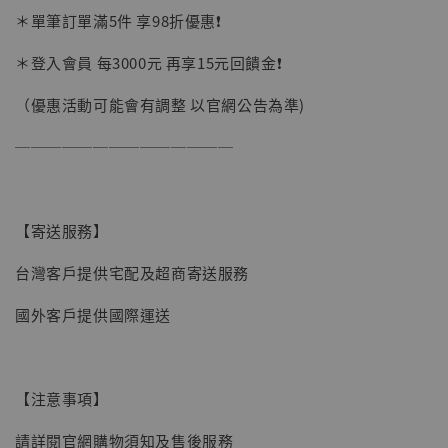
＊單筆訂單滿5件 享98折優惠❗️
加購優惠【讓子彈飛 鵝城縣長 張麻子 [BK01]】
＊登入會員 每3000元 再享15元回饋金❗️
（優惠活動可能會有調整 以官網公告為準)
──────────────
【寄送服務】
台灣客戶提供宅配及超商寄送服務
國外客戶提供國際運送
【注意事項】
請詳閱官網購物須知及售後服務