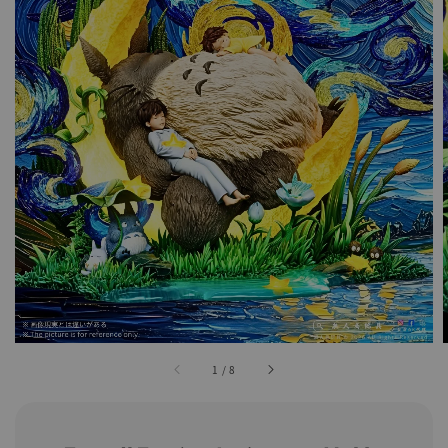
1
/
8