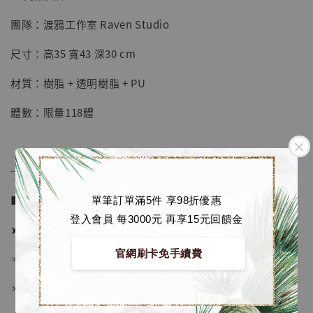
團隊：渡鴉工作室 Raven Studio
【店內現貨】七龍珠 系列蒐藏雕像 悟空 鳥山
明紀念款 [奇蹟工作室]
尺寸：高35 寬43 深30 cm
-
+
NT$ 4,280
材質：樹脂 + 透明樹脂 + PU
NT$ 5,580
體數：限量118體
加入購物車
──────────────
加購優惠【海賊王 布魯克達摩 [7STARS Studio]】
■ 販售資訊 (NT$)：
單筆訂單滿5件 享98折優惠
登入會員 每3000元 再享15元回饋金
➤ 價格 10080元 (訂金5580)
官網刷卡免手續費
＊ 國際運費另計
＊ 刷卡免手續費