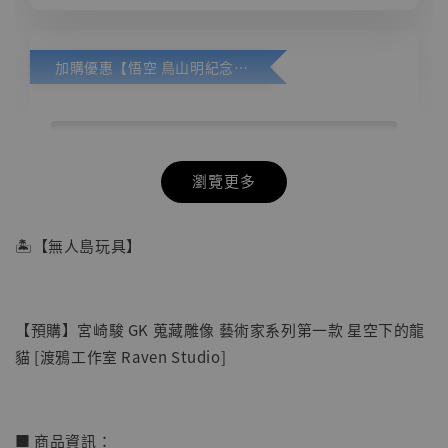
加購優惠【悟空 鳥山明紀念款 [奇蹟工作室]】
瀏覽更多
🏝【無人島玩具】
【預購】宮崎駿 GK 蒐藏雕像 藝術家系列第一款 星空下的龍
貓 [渡鴉工作室 Raven Studio]
■ 商品資訊：