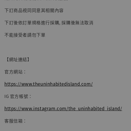
【現貨】BJSTUDIO 1/6系列可動蒐藏人偶 讓
下訂商品視同同意其相關內容
子彈飛 鵝城縣長 張麻子 [BK01]
下訂後依訂單規格進行採購, 採購後無法取消
-
+
NT$ 4,980
NT$ 5,300
不能接受者請勿下單
加入購物車
【網址連結】
官方網站：
https://www.theuninhabitedisland.com/
IG 官方帳號：
https://www.instagram.com/the_uninhabited_island/
客服信箱：