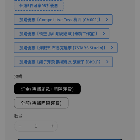
任選5件可享98折優惠
加購優惠【Competitive Toys 梅西 [CM001]】
加購優惠【悟空 鳥山明紀念款 [奇蹟工作室]】
加購優惠【海賊王 布魯克達摩 [7STARS Studio]】
加購優惠【讓子彈飛 鵝城縣長 張麻子 [BK01]】
預購
訂金(待補尾款+國際運費)
全額(待補國際運費)
數量