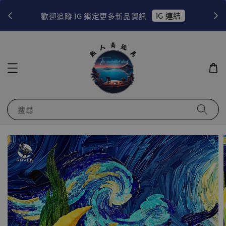
！
IG 連結
歡迎追蹤 IG 鎖定更多新品資訊
搜尋