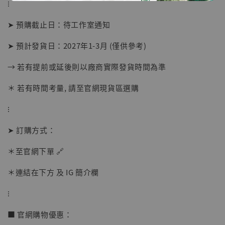
⁝
➤ 預購截止日：待工作室通知
➤ 預計發貨日：2027年1-3月 (僅供參考)
→ 若有提前或延後則以廠商實際發貨時間為準
＊ 若有時間考量, 請至官網現貨區選購
⁝
➤ 訂購方式：
【店內現貨】海賊王 系列蒐藏雕像 布魯克達
摩 [7STARS Studio]
＊至官網下單 🔗
-
+
NT$ 1,500
NT$ 1,870
＊連結在下方 及 IG 簡介欄
⁝
加入購物車
■ 官網購物優惠：