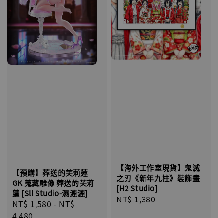
【海外工作室現貨】鬼滅
【預購】葬送的芙莉蓮
之刃《新年九柱》裝飾畫
GK 蒐藏雕像 葬送的芙莉
[H2 Studio]
蓮 [Sll Studio-濕漉漉]
Regular
NT$ 1,380
Regular
NT$ 1,580
-
NT$
price
price
4,480