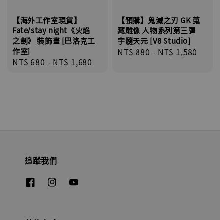
【海外工作室現貨】
【預購】鬼滅之刃 GK 蒐
Fate/stay night《火焰
藏雕像 人物系列第三彈
之劍》 裝飾畫 [巴洛克工
宇髓天元 [V8 Studio]
作室]
Regular
NT$ 880
-
NT$ 1,580
Regular
NT$ 680
-
NT$ 1,680
price
price
追蹤我們