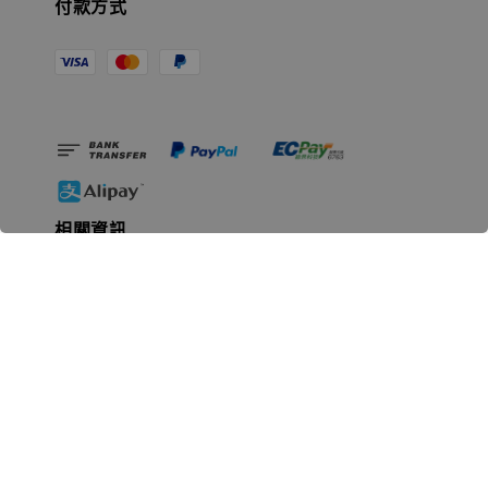
付款方式
相關資訊
無人島玩具公司資訊
里程碑
聯絡我們
認識GK
GK 預購流程說明
常見問題Q&A
EZWay易利委APP教學
For overseas clients