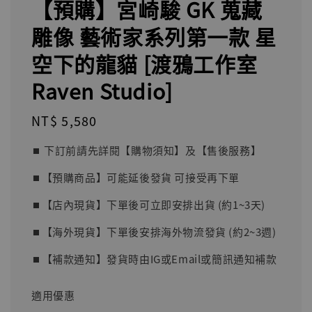
【預購】宮崎駿 GK 蒐藏
雕像 藝術家系列第一款 星
空下的龍貓 [渡鴉工作室
Raven Studio]
Regular
NT$ 5,580
price
⏹︎ 下訂前請先詳閱【購物須知】及【售後服務】
⏹︎【預購商品】可能延後發貨 可接受再下單
⏹︎【店內現貨】下單後可立即安排出貨 (約1~3天)
⏹︎【海外現貨】下單後安排海外物流發貨 (約2~3週)
⏹︎【補款通知】發貨時由IG或Email或簡訊通知補款
適用優惠