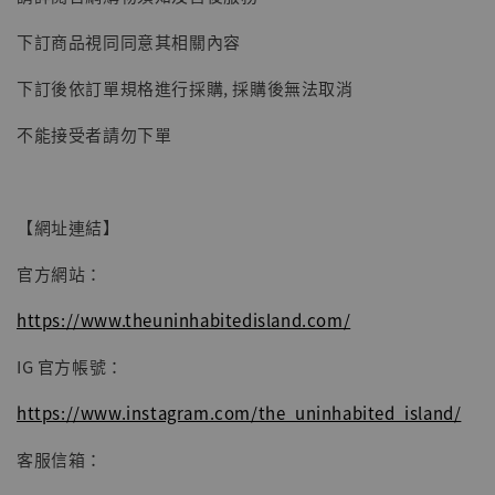
子彈飛 鵝城縣長 張麻子 [BK01]
下訂商品視同同意其相關內容
-
+
NT$ 4,980
NT$ 5,300
下訂後依訂單規格進行採購, 採購後無法取消
不能接受者請勿下單
加入購物車
【網址連結】
官方網站：
https://www.theuninhabitedisland.com/
IG 官方帳號：
https://www.instagram.com/the_uninhabited_island/
客服信箱：