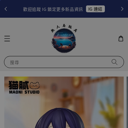
！
IG 連結
歡迎追蹤 IG 鎖定更多新品資訊
搜尋