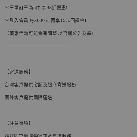
加購優惠【讓子彈飛 鵝城縣長 張麻子 [BK01]】
＊單筆訂單滿5件 享98折優惠❗️
＊登入會員 每3000元 再享15元回饋金❗️
（優惠活動可能會有調整 以官網公告為準)
──────────────
【寄送服務】
台灣客戶提供宅配及超商寄送服務
國外客戶提供國際運送
【注意事項】
【現貨】BJSTUDIO 1/6系列可動蒐藏人偶 讓
請詳閱官網購物須知及售後服務