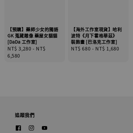
【預購】藥師少女的獨語
【海外工作室現貨】哈利
GK 蒐藏雕像 藥屋女貓貓
波特《月下霍格華茲》
[DaDa 工作室]
裝飾畫 [巴洛克工作室]
Regular
NT$ 3,280
-
NT$
Regular
NT$ 680
-
NT$ 1,680
price
6,580
price
追蹤我們