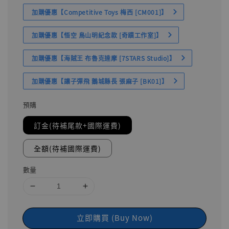
加購優惠【Competitive Toys 梅西 [CM001]】
加購優惠【悟空 鳥山明紀念款 [奇蹟工作室]】
加購優惠【海賊王 布魯克達摩 [7STARS Studio]】
加購優惠【讓子彈飛 鵝城縣長 張麻子 [BK01]】
預購
訂金(待補尾款+國際運費)
全額(待補國際運費)
數量
立即購買 (Buy Now)