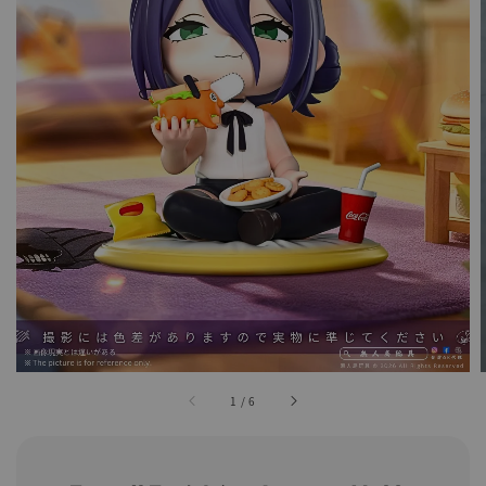
1
/
6