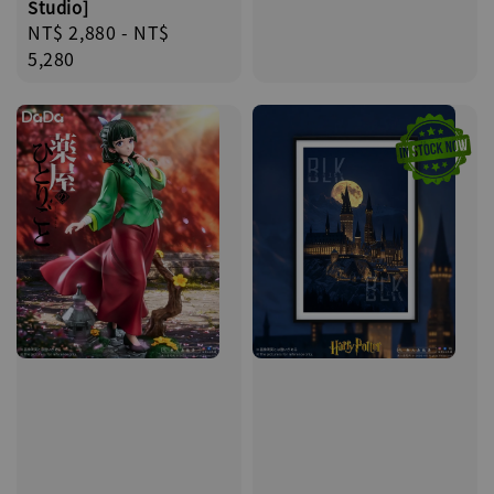
Studio]
Regular
NT$ 2,880
-
NT$
price
5,280