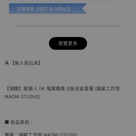
加購優惠【悟空 鳥山明紀念款 [奇蹟工作室]】
瀏覽更多
🏝【無人島玩具】
【預購】鏈鋸人 GK 蒐藏雕像 Q版坐姿蕾塞 [貓膩工作室
MAONI STUDIO]
■ 商品資訊：
團隊：貓膩工作室 MAONI STUDIO