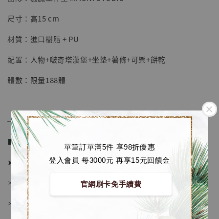
【店內現貨】七龍珠 系列蒐藏雕像 悟空 鳥山
明紀念款 [奇蹟工作室]
尺寸：高15 cm
-
+
NT$ 4,280
材質：進口樹脂 + PU
NT$ 5,580
配置：人物+啵奇塔漢堡+坐墊+薯條+可樂+餅乾
加入購物車
體數：限量188體
加購優惠【海賊王 布魯克達摩 [7STARS Studio]】
──────────────
■ 販售資訊 (NT$)：
單筆訂單滿5件 享98折優惠
登入會員 每3000元 再享15元回饋金
➤ 價格 2580元 (訂金1380)
＊ 國際運費另計
官網刷卡免手續費
＊ 刷卡免手續費