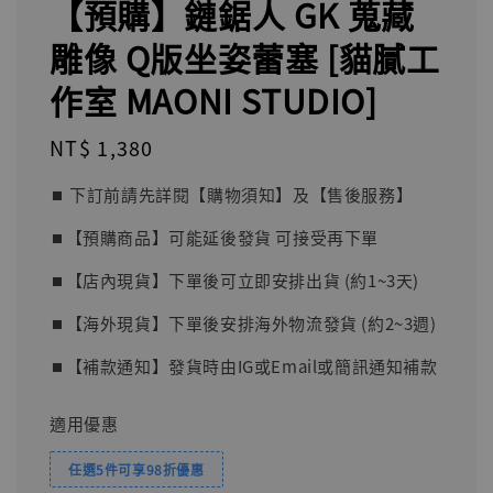
【預購】鏈鋸人 GK 蒐藏
雕像 Q版坐姿蕾塞 [貓膩工
作室 MAONI STUDIO]
Regular
NT$ 1,380
price
⏹︎ 下訂前請先詳閱【購物須知】及【售後服務】
⏹︎【預購商品】可能延後發貨 可接受再下單
⏹︎【店內現貨】下單後可立即安排出貨 (約1~3天)
⏹︎【海外現貨】下單後安排海外物流發貨 (約2~3週)
⏹︎【補款通知】發貨時由IG或Email或簡訊通知補款
適用優惠
任選5件可享98折優惠