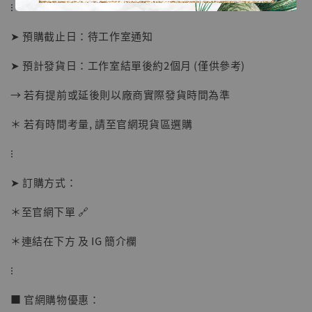
⁝
➤ 預購截止日：待工作室通知
➤ 預計發貨日：工作室結單後約2個月 (僅供參考)
→ 若有提前或延後則以廠商實際發貨時間為準
＊ 若有時間考量, 請至官網現貨區選購
⁝
【店內現貨】海賊王 系列蒐藏雕像 布魯克達
摩 [7STARS Studio]
➤ 訂購方式：
-
+
NT$ 1,500
NT$ 1,870
＊至官網下單 🔗
＊連結在下方 及 IG 簡介欄
加入購物車
⁝
■ 官網購物優惠：