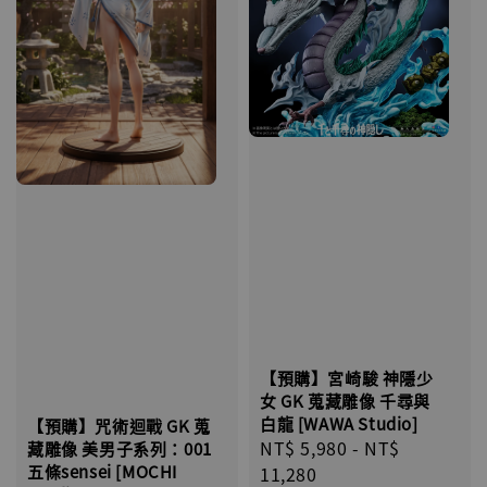
【預購】宮崎駿 神隱少
女 GK 蒐藏雕像 千尋與
白龍 [WAWA Studio]
【預購】咒術迴戰 GK 蒐
Regular
NT$ 5,980
-
NT$
藏雕像 美男子系列：001
五條sensei [MOCHI
price
11,280