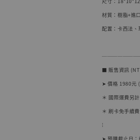
尺寸：18*10*12
材質：樹脂+進口
配置：卡西法、
───────
■ 販售資訊 (NT
【店內
➤ 價格 1980元 
系列蒐
克達摩 
＊ 國際運費另計
Studio
＊ 刷卡免手續費
NT$ 1,500
NT$ 1,870
⁝
➤ 預購截止日
加