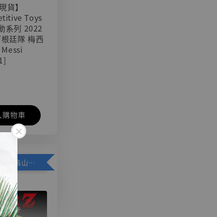
現貨】
titive Toys
可動系列 2022
阿根廷隊 梅西
 Messi
1]
入購物車
加購優惠【悟空 鳥山明紀念款 [奇蹟工作室]】