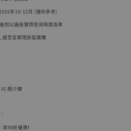
26年10-12月 (僅供參考)
延後則以廠商實際發貨時間為準
加購優惠【讓子彈飛 鵝城縣長 張麻子 [BK01]】
, 請至官網現貨區選購
IG 簡介欄
】
UDIO 1/6系列
惠：
藏人偶 讓子
鵝城縣長 張麻
享98折優惠❗️
01]