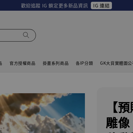
IG 連結
歡迎追蹤 IG 鎖定更多新品資訊
品
官方授權商品
掛畫系列商品
各IP分類
GK大貨實體圖公
【預
雕像