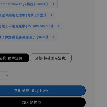
petitive Toys 梅西 [CM001]】
空 鳥山明紀念款 [奇蹟工作室]】
王 布魯克達摩 [7STARS Studio]】
子彈飛 鵝城縣長 張麻子 [BK01]】
尾款+國際運費)
全額(待補國際運費)
立即購買 (Buy Now)
加入購物車