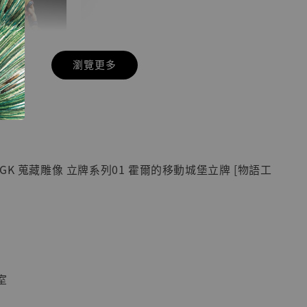
瀏覽更多
現貨】七龍珠
】
藏雕像 悟空
紀念款 [奇蹟
]
GK 蒐藏雕像 立牌系列01 霍爾的移動城堡立牌 [物語工
-
+
入購物車
室
加購優惠【海賊王 布魯克達摩 [7STARS Studio]】