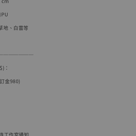
 cm
PU
草地、白雲等
───────
$)：
現貨】海賊王
(訂金980)
藏雕像 布魯
[7STARS
]
-
+
：待工作室通知
入購物車