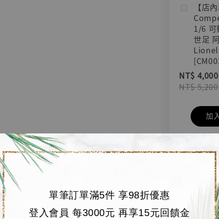
【店內
Compe
1/6 
世足 
Lionel
[CM00
NT$ 4,000
NT$ 5,200
加
單筆訂單滿5件 享98折優惠
登入會員 每3000元 再享15元回饋金