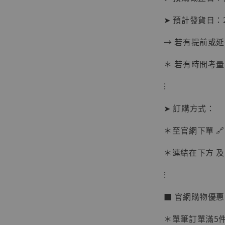
➤ 預計發貨日：20
→ 若有提前或
＊ 若有時間考量
⁝
➤ 訂購方式：
＊至官網下單 🔗
＊連結在下方 及 
⁝
【現貨
BJST
■ 官網購物優
可動蒐
彈飛 
＊單筆訂單滿5件 
子 [BK