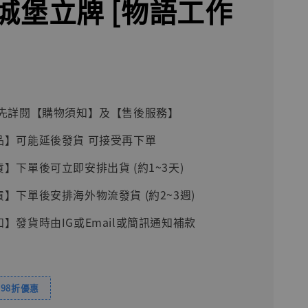
城堡立牌 [物語工作
前請先詳閱【購物須知】及【售後服務】
品】可能延後發貨 可接受再下單
貨】下單後可立即安排出貨 (約1~3天)
貨】下單後安排海外物流發貨 (約2~3週)
知】發貨時由IG或Email或簡訊通知補款
98折優惠