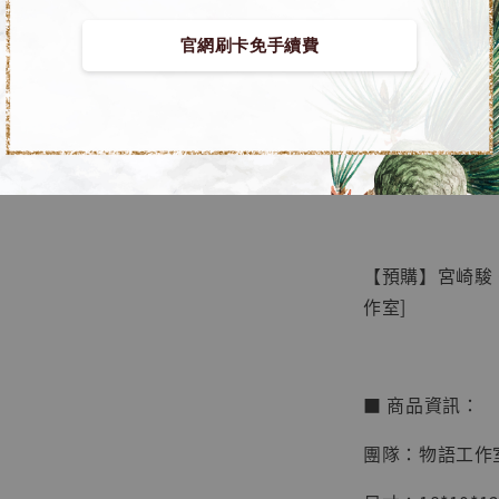
官網刷卡免手續費
【店內
🏝【無人島玩具
系列蒐
鳥山明
工作室
【預購】宮崎駿 
NT$ 4,280
作室]
NT$ 5,580
加
■ 商品資訊：
團隊：物語工作