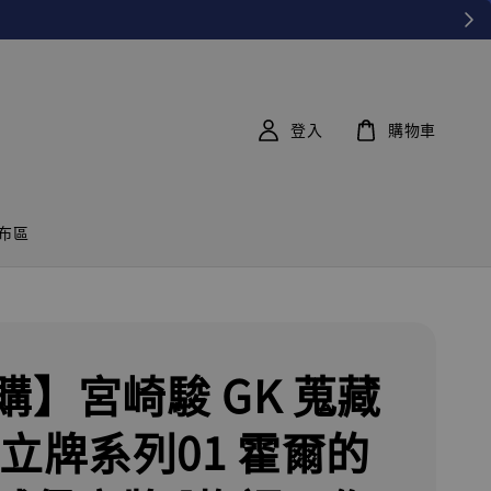
登入
購物車
布區
購】宮崎駿 GK 蒐藏
 立牌系列01 霍爾的