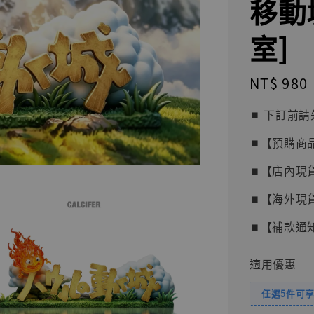
移動
室]
Regular
NT$ 980
price
⏹︎ 下訂
⏹︎【預購商
⏹︎【店內現
⏹︎【海外現
⏹︎【補款通
適用優惠
任選5件可享