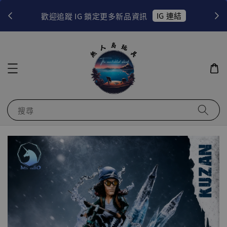
！
IG 連結
歡迎追蹤 IG 鎖定更多新品資訊
搜尋