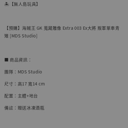
🏝【無人島玩具】
【預購】海賊王 GK 蒐藏雕像 Extra 003 Ex大將 叛軍單車青
雉 [MDS Studio]
■ 商品資訊：
團隊：MDS Studio
【店內現貨】七龍珠 系列蒐藏雕像 悟空 鳥山
明紀念款 [奇蹟工作室]
尺寸：高17 寬14 cm
-
+
NT$ 4,280
配置：主體+地台
NT$ 5,580
備註：贈送冰凍酒瓶
加入購物車