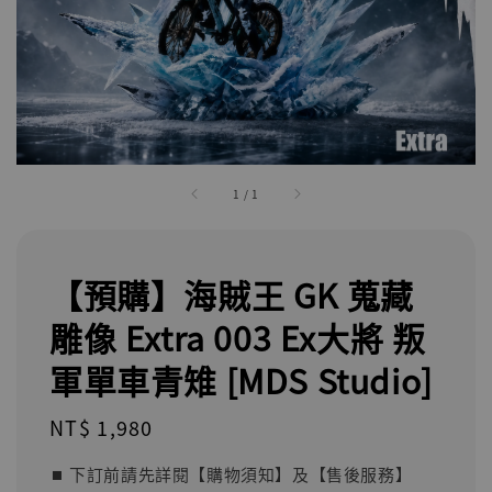
1
/
1
【預購】海賊王 GK 蒐藏
雕像 Extra 003 Ex大將 叛
軍單車青雉 [MDS Studio]
Regular
NT$ 1,980
price
⏹︎ 下訂前請先詳閱【購物須知】及【售後服務】