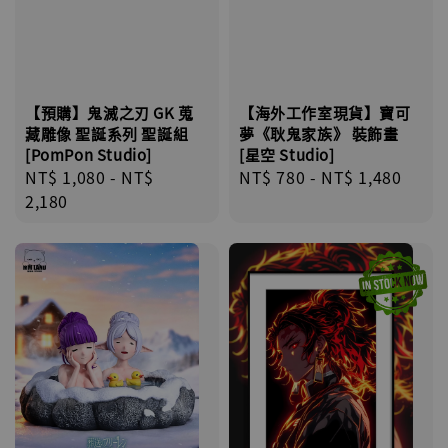
【預購】鬼滅之刃 GK 蒐
【海外工作室現貨】寶可
藏雕像 聖誕系列 聖誕組
夢《耿鬼家族》 裝飾畫
[PomPon Studio]
[星空 Studio]
Regular
NT$ 1,080
-
NT$
Regular
NT$ 780
-
NT$ 1,480
price
2,180
price