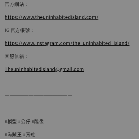
官方網站：
https://www.theuninhabitedisland.com/
IG 官方帳號：
https://www.instagram.com/the_uninhabited_island/
客服信箱：
Theuninhabitedisland@gmail.com
──────────────
#模型 #公仔 #雕像
#海賊王 #青雉