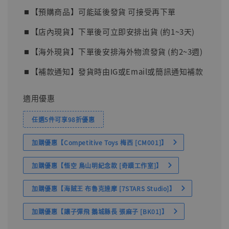
⏹︎【預購商品】可能延後發貨 可接受再下單
⏹︎【店內現貨】下單後可立即安排出貨 (約1~3天)
⏹︎【海外現貨】下單後安排海外物流發貨 (約2~3週)
⏹︎【補款通知】發貨時由IG或Email或簡訊通知補款
適用優惠
任選5件可享98折優惠
加購優惠【Competitive Toys 梅西 [CM001]】
加購優惠【悟空 鳥山明紀念款 [奇蹟工作室]】
加購優惠【海賊王 布魯克達摩 [7STARS Studio]】
加購優惠【讓子彈飛 鵝城縣長 張麻子 [BK01]】