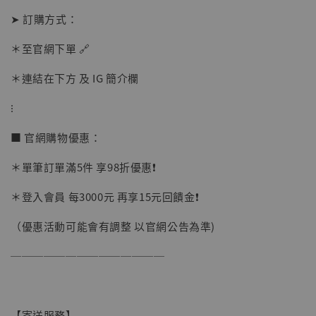
➤ 訂購方式：
【店內現貨】海賊王 系列蒐藏雕像 布魯克達
摩 [7STARS Studio]
＊至官網下單 🔗
-
+
NT$ 1,500
NT$ 1,870
＊連結在下方 及 IG 簡介欄
⁝
加入購物車
■ 官網購物優惠：
＊單筆訂單滿5件 享98折優惠❗️
加購優惠【讓子彈飛 鵝城縣長 張麻子 [BK01]】
＊登入會員 每3000元 再享15元回饋金❗️
（優惠活動可能會有調整 以官網公告為準)
──────────────
【寄送服務】