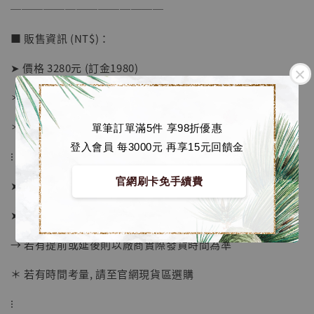
──────────────
加購優惠【海賊王 布魯克達摩 [7STARS Studio]】
■ 販售資訊 (NT$)：
➤ 價格 3280元 (訂金1980)
＊ 國際運費另計
＊ 刷卡免手續費
單筆訂單滿5件 享98折優惠
登入會員 每3000元 再享15元回饋金
⁝
官網刷卡免手續費
➤ 預購截止日：待工作室通知
➤ 預計發貨日：2027年1-3月 (僅供參考)
→ 若有提前或延後則以廠商實際發貨時間為準
＊ 若有時間考量, 請至官網現貨區選購
⁝