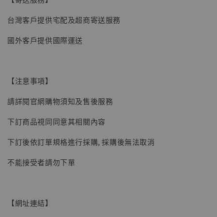
台灣客戶提供宅配及超商寄送服務
國外客戶提供國際運送
【注意事項】
請詳閱官網購物須知及售後服務
【現貨】BJSTUDIO 1/6系列可動蒐藏人偶 讓
下訂商品視同同意其相關內容
子彈飛 鵝城縣長 張麻子 [BK01]
下訂後依訂單規格進行採購, 採購後無法取消
-
+
NT$ 4,980
NT$ 5,300
不能接受者請勿下單
加入購物車
【網址連結】