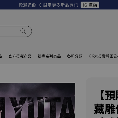
IG 連結
歡迎追蹤 IG 鎖定更多新品資訊
品
官方授權商品
掛畫系列商品
各IP分類
GK大貨實體圖公
【預
藏雕