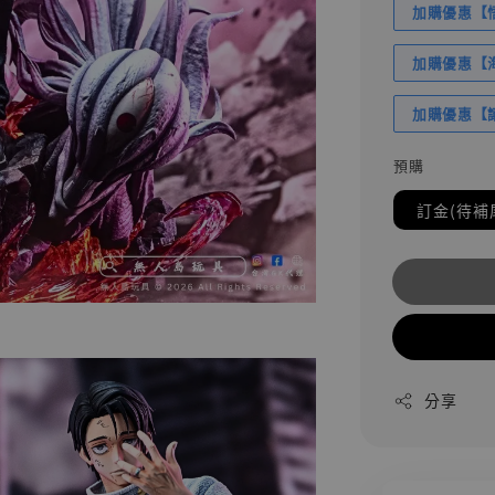
加購優惠【悟
加購優惠【海賊
加購優惠【讓
預購
訂金(待補
分享