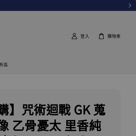
登入
購物車
布區
購】咒術迴戰 GK 蒐
像 乙骨憂太 里香純