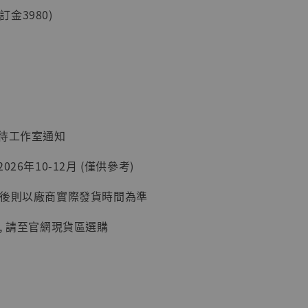
(訂金3980)
現貨】海賊王
藏雕像 布魯
[7STARS
]
-
+
：待工作室通知
26年10-12月 (僅供參考)
入購物車
延後則以廠商實際發貨時間為準
, 請至官網現貨區選購
加購優惠【讓子彈飛 鵝城縣長 張麻子 [BK01]】