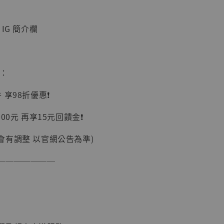
IG 簡介欄
惠：
】
享98折優惠❗️
UDIO 1/6系列
藏人偶 讓子
00元 再享15元回饋金❗️
鵝城縣長 張麻
01]
會有調整 以官網公告為準)
-
+
───────
入購物車