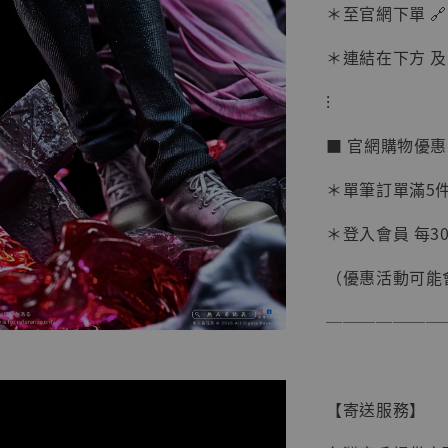
＊至官網下單 🔗
＊連結在下方 及 
⁝
■ 官網購物優
【現貨
＊單筆訂單滿5件 
BJST
可動蒐
＊登入會員 每30
彈飛 
子 [BK
（優惠活動可能
NT$ 4,980
───────
NT$ 5,300
加
【寄送服務】