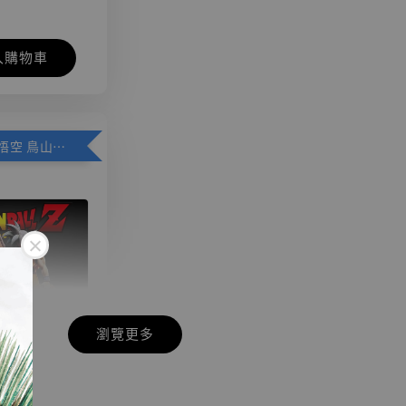
入購物車
加購優惠【悟空 鳥山明紀念款 [奇蹟工作室]】
瀏覽更多
現貨】七龍珠
】
藏雕像 悟空