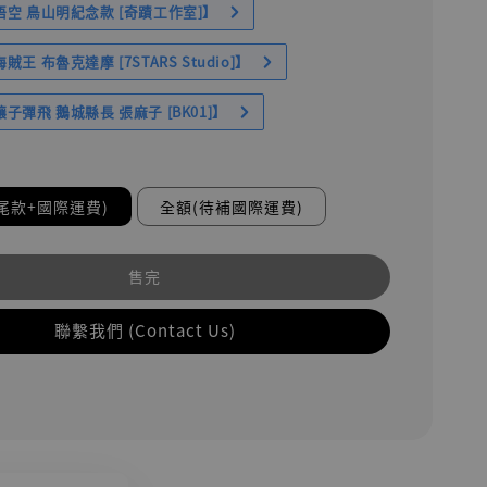
空 鳥山明紀念款 [奇蹟工作室]】
王 布魯克達摩 [7STARS Studio]】
子彈飛 鵝城縣長 張麻子 [BK01]】
尾款+國際運費)
全額(待補國際運費)
售完
聯繫我們 (Contact Us)