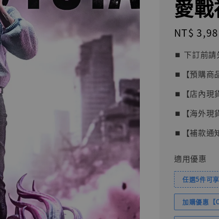
愛戰神
Regular
NT$ 3,98
price
⏹︎ 下訂
⏹︎【預購商
⏹︎【店內現
⏹︎【海外現
⏹︎【補款通
適用優惠
任選5件可享
加購優惠【Com