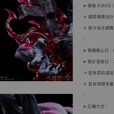
➤ 價格 8180元 
＊ 國際運費另計
【店內
系列蒐
＊ 刷卡免手續費
克達摩 
Studio
⁝
NT$ 1,500
➤ 預購截止日
NT$ 1,870
➤ 預計發貨日：20
加
→ 若有提前或
＊ 若有時間考量
⁝
➤ 訂購方式：