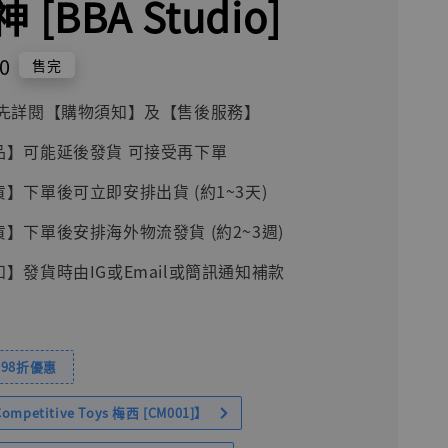
 [BBA Studio]
0
售完
前請先詳閱【購物須知】及【售後服務】
品】可能延後發貨 可接受再下單
貨】下單後可立即安排出貨 (約1~3天)
貨】下單後安排海外物流發貨 (約2~3週)
知】發貨時由IG或Email或簡訊通知補款
98折優惠
petitive Toys 梅西 [CM001]】