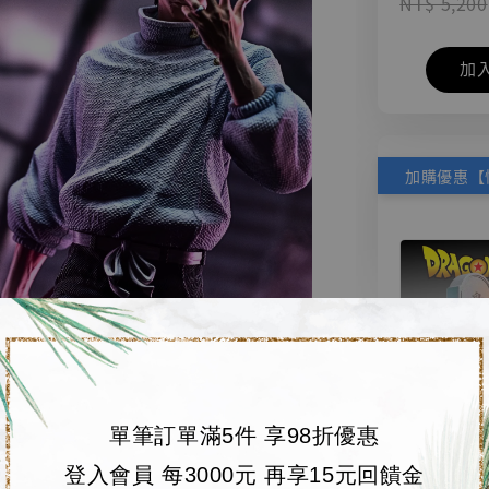
NT$ 5,200
加
單筆訂單滿5件 享98折優惠
【店內
🏝【無人島玩具
登入會員 每3000元 再享15元回饋金
系列蒐