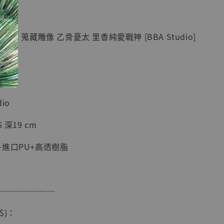
紀念款 [奇蹟
]
GK 蒐藏雕像 乙骨憂太 里香純愛戰神 [BBA Studio]
-
+
入購物車
io
 深19 cm
加購優惠【海賊王 布魯克達摩 [7STARS Studio]】
進口PU+高透樹脂
───────
$)：