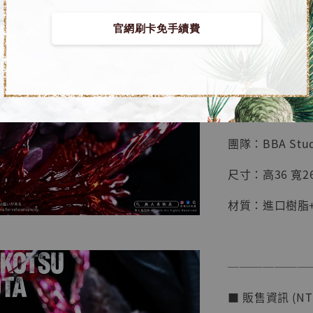
鳥山明
工作室
官網刷卡免手續費
【預購】咒術迴戰 
NT$ 4,280
NT$ 5,580
■ 商品資訊：
加
團隊：BBA Stud
尺寸：高36 寬26
材質：進口樹脂+
───────
■ 販售資訊 (NT