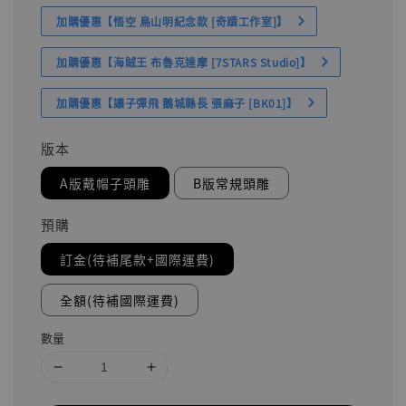
加購優惠【悟空 鳥山明紀念款 [奇蹟工作室]】
加購優惠【海賊王 布魯克達摩 [7STARS Studio]】
加購優惠【讓子彈飛 鵝城縣長 張麻子 [BK01]】
版本
A版戴帽子頭雕
B版常規頭雕
預購
訂金(待補尾款+國際運費)
全額(待補國際運費)
數量