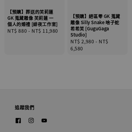
【預購】葬送的芙莉蓮
【預購】絕區零 GK 蒐藏
GK 蒐藏雕像 芙莉蓮 一
雕像 Silly Snake 啥子蛇
個人的婚禮 [緋夜工作室]
希希芙 [GuguGaga
Regular
NT$ 880
-
NT$ 11,980
Studio]
price
Regular
NT$ 2,980
-
NT$
price
6,580
追蹤我們