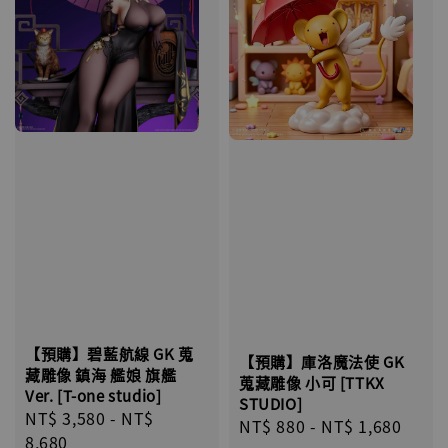
【預購】碧藍航線 GK 蒐
【預購】庫洛魔法使 GK
藏雕像 鎮海 艦娘 旗艦
蒐藏雕像 小可 [TTKX
Ver. [T-one studio]
STUDIO]
Regular
NT$ 3,580
-
NT$
Regular
NT$ 880
-
NT$ 1,680
price
8,680