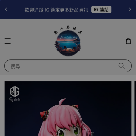
！
IG 連結
歡迎追蹤 IG 鎖定更多新品資訊
搜尋