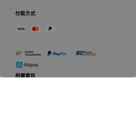
付款方式
相關資訊
無人島玩具公司資訊
里程碑
聯絡我們
認識GK
GK 預購流程說明
常見問題Q&A
EZWay易利委APP教學