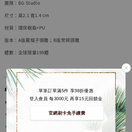
團隊：BG Studio
【店內現貨】海賊王 系列蒐藏雕像 布魯克達
尺寸：高2.1 寬1.4 cm
摩 [7STARS Studio]
-
+
NT$ 1,500
材質：環保樹脂+PU
NT$ 1,870
版本：A版戴帽子頭雕；B版常規頭雕
加入購物車
體數：全球限量199體
──────────────
加購優惠【讓子彈飛 鵝城縣長 張麻子 [BK01]】
■ 販售資訊 (NT$)：
單筆訂單滿5件 享98折優惠
登入會員 每3000元 再享15元回饋金
➤ 價格 3580元 (訂金1580)
官網刷卡免手續費
＊ 國際運費另計
＊ 刷卡免手續費