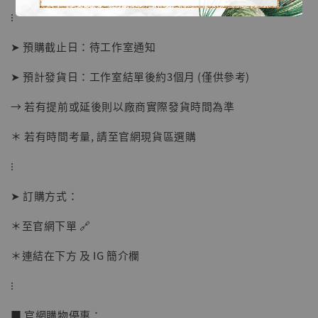
⁝
➤ 預購截止日：待工作室通知
➤ 預計發貨日：工作室結單後約3個月 (僅供參考)
→ 若有提前或延後則以廠商實際發貨時間為準
＊ 若有時間考量, 請至官網現貨區選購
⁝
【現貨】BJSTUDIO 1/6系列可動蒐藏人偶 讓
子彈飛 鵝城縣長 張麻子 [BK01]
➤ 訂購方式：
-
+
NT$ 4,980
＊至官網下單 🔗
NT$ 5,300
＊連結在下方 及 IG 簡介欄
加入購物車
⁝
■ 官網購物優惠：