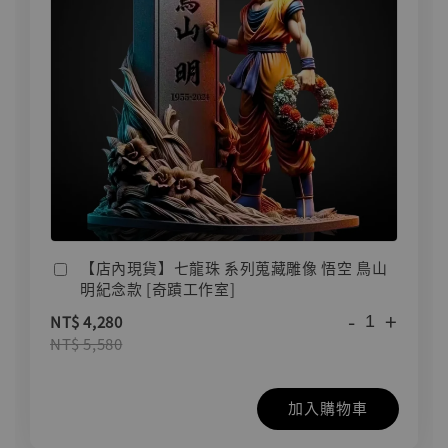
【店內現貨】七龍珠 系列蒐藏雕像 悟空 鳥山
明紀念款 [奇蹟工作室]
-
+
NT$ 4,280
NT$ 5,580
加入購物車