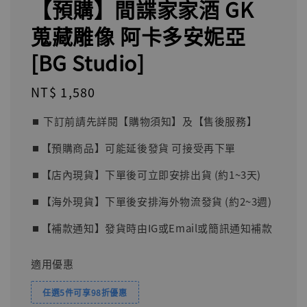
【預購】間諜家家酒 GK
蒐藏雕像 阿卡多安妮亞
[BG Studio]
Regular
NT$ 1,580
price
⏹︎ 下訂前請先詳閱【購物須知】及【售後服務】
⏹︎【預購商品】可能延後發貨 可接受再下單
⏹︎【店內現貨】下單後可立即安排出貨 (約1~3天)
⏹︎【海外現貨】下單後安排海外物流發貨 (約2~3週)
⏹︎【補款通知】發貨時由IG或Email或簡訊通知補款
適用優惠
任選5件可享98折優惠