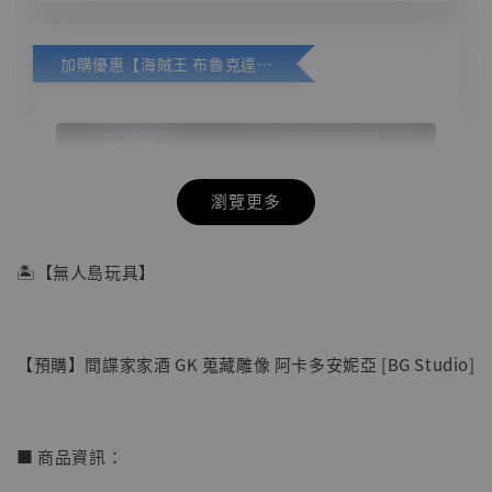
加購優惠【海賊王 布魯克達摩 [7STARS Studio]】
瀏覽更多
🏝【無人島玩具】
【預購】間諜家家酒 GK 蒐藏雕像 阿卡多安妮亞 [BG Studio]
■ 商品資訊：