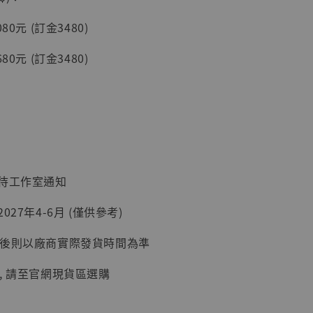
80元 (訂金3480)
80元 (訂金3480)
入購物車
加購優惠【讓子彈飛 鵝城縣長 張麻子 [BK01]】
：待工作室通知
027年4-6月 (僅供參考)
延後則以廠商實際發貨時間為準
, 請至官網現貨區選購
】