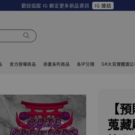
IG 連結
歡迎追蹤 IG 鎖定更多新品資訊
品
官方授權商品
掛畫系列商品
各IP分類
GK大貨實體圖公
【預
蒐藏