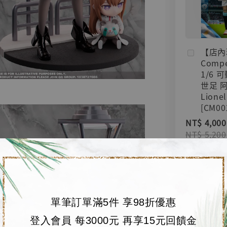
【店內
Compe
1/6 
世足 
Lionel
[CM00
NT$ 4,000
NT$ 5,200
加
單筆訂單滿5件 享98折優惠
登入會員 每3000元 再享15元回饋金