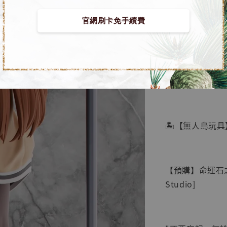
官網刷卡免手續費
【店內
🏝【無人島玩具
系列蒐
鳥山明
工作室
【預購】命運石之門 
NT$ 4,280
Studio]
NT$ 5,580
加