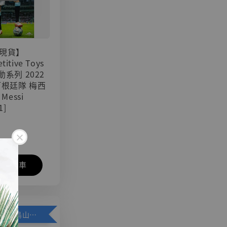
現貨】
titive Toys
可動系列 2022
阿根廷隊 梅西
 Messi
1]
入購物車
加購優惠【悟空 鳥山明紀念款 [奇蹟工作室]】