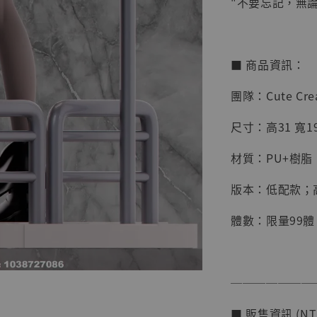
"不要忘記，無
■ 商品資訊：
團隊：Cute Crea
尺寸：高31 寬19
材質：PU+樹脂
版本：低配款；
體數：限量99體
【店內
系列蒐
克達摩 
───────
Studio
■ 販售資訊 (NT
NT$ 1,500