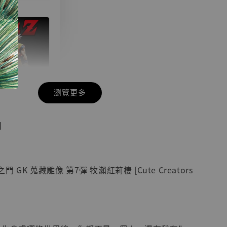
瀏覽更多
現貨】七龍珠
】
藏雕像 悟空
紀念款 [奇蹟
]
GK 蒐藏雕像 第7彈 牧瀨紅莉棲 [Cute Creators
-
+
入購物車