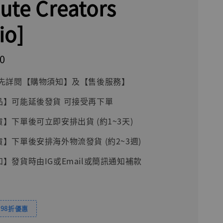
ute Creators
io]
0
前請先詳閱【購物須知】及【售後服務】
品】可能延後發貨 可接受再下單
貨】下單後可立即安排出貨 (約1~3天)
貨】下單後安排海外物流發貨 (約2~3週)
知】發貨時由IG或Email或簡訊通知補款
98折優惠