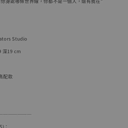
論你身處哪條世界線，你都不是一個人，還有我在"
加購優惠【海賊王 布魯克達摩 [7STARS Studio]】
tors Studio
 深19 cm
高配款
現貨】海賊王
藏雕像 布魯
[7STARS
───────
]
-
+
$)：