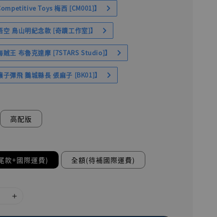
petitive Toys 梅西 [CM001]】
空 鳥山明紀念款 [奇蹟工作室]】
王 布魯克達摩 [7STARS Studio]】
子彈飛 鵝城縣長 張麻子 [BK01]】
高配版
尾款+國際運費)
全額(待補國際運費)