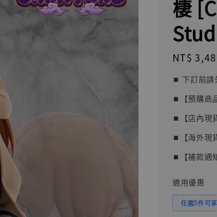
棲 [C
Stud
Regular
NT$ 3,48
price
⏹︎ 下訂
⏹︎【預購商
⏹︎【店內現
⏹︎【海外現
⏹︎【補款通
適用優惠
任選5件可享