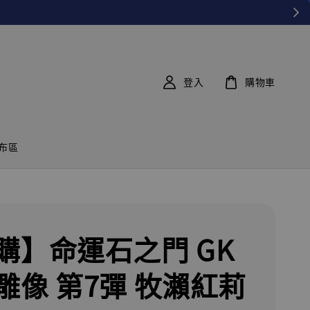
登入
購物車
布區
購】命運石之門 GK
雕像 第7彈 牧瀨紅莉