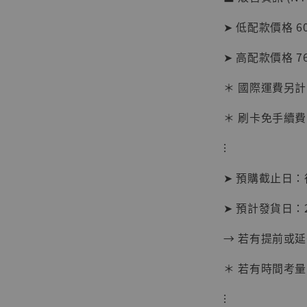
NT$ 1,870
➤ 低配款價格 60
➤ 高配款價格 76
加
＊ 國際運費另計
＊ 刷卡免手續費
⁝
➤ 預購截止日
➤ 預計發貨日：2
→ 若有提前或
＊ 若有時間考量
⁝
【現貨