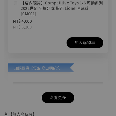
【店內現貨】Competitive Toys 1/6 可動系列
2022世足 阿根廷隊 梅西 Lionel Messi
[CM001]
NT$ 4,000
NT$ 5,200
加入購物車
加購優惠【悟空 鳥山明紀念款 [奇蹟工作室]】
瀏覽更多
🏝【無人島玩具】