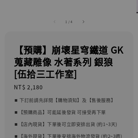
1
/
4
【預購】崩壞星穹鐵道 GK
蒐藏雕像 水著系列 銀狼
[伍拾三工作室]
Regular
NT$ 2,180
price
⏹︎ 下訂前請先詳閱【購物須知】及【售後服務】
⏹︎【預購商品】可能延後發貨 可接受再下單
⏹︎【店內現貨】下單後可立即安排出貨 (約1~3天)
⏹︎【海外現貨】下單後安排海外物流發貨 (約2~3週)