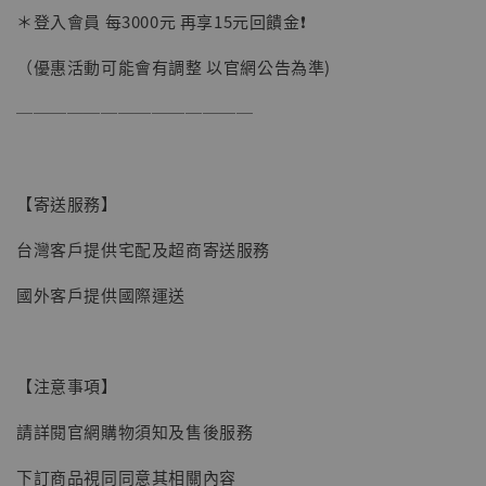
＊登入會員 每3000元 再享15元回饋金❗️
（優惠活動可能會有調整 以官網公告為準)
──────────────
【寄送服務】
【現貨】BJSTUDIO 1/6系列可動蒐藏人偶 讓
台灣客戶提供宅配及超商寄送服務
子彈飛 鵝城縣長 張麻子 [BK01]
國外客戶提供國際運送
-
+
NT$ 4,980
NT$ 5,300
【注意事項】
加入購物車
請詳閱官網購物須知及售後服務
下訂商品視同同意其相關內容