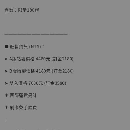
加購優惠【海賊王 布魯克達摩 [7STARS Studio]】
體數：限量180體
──────────────
■ 販售資訊 (NT$)：
➤ A版站姿價格 4480元 (訂金2180)
➤ B版抬腳價格 4180元 (訂金2180)
➤ 雙入價格 7680元 (訂金3580)
＊ 國際運費另計
＊ 刷卡免手續費
⁝