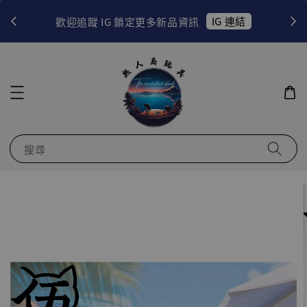
！
IG 連結
歡迎追蹤 IG 鎖定更多新品資訊
搜尋