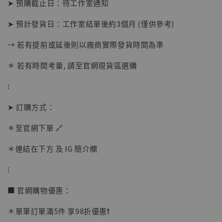
➤ 預購截止日：待工作室通知
【店內現貨】海賊王 系列蒐藏雕像 布魯克達
摩 [7STARS Studio]
➤ 預計發貨日：工作室結單後約3個月 (僅供參考)
-
+
NT$ 1,500
NT$ 1,870
→ 若有提前或延後則以廠商實際發貨時間為準
＊ 若有時間考量, 請至官網現貨區選購
加入購物車
⁝
➤ 訂購方式：
加購優惠【讓子彈飛 鵝城縣長 張麻子 [BK01]】
＊至官網下單 🔗
＊連結在下方 及 IG 簡介欄
⁝
■ 官網購物優惠：
＊單筆訂單滿5件 享98折優惠❗️