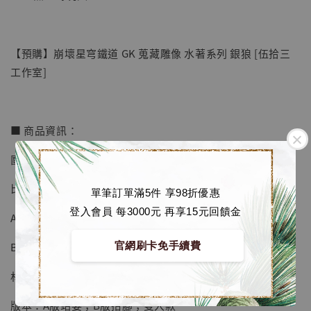
【預購】崩壞星穹鐵道 GK 蒐藏雕像 水著系列 銀狼 [伍拾三
工作室]
■ 商品資訊：
團隊：伍拾三工作室
【店內現貨】七龍珠 系列蒐藏雕像 悟空 鳥山
明紀念款 [奇蹟工作室]
比例：1/6
單筆訂單滿5件 享98折優惠
-
+
NT$ 4,280
登入會員 每3000元 再享15元回饋金
A版站姿尺寸：高26.5 cm
NT$ 5,580
官網刷卡免手續費
B版抬腳尺寸：高27.5 cm
加入購物車
材質：進口PU+ABS
版本：A版站姿；B版抬腳；雙入款