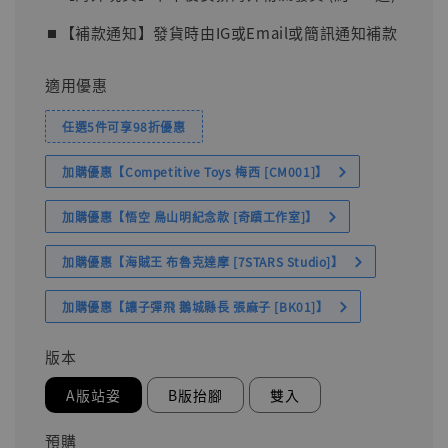
⏹︎【補款通知】發貨時由IG或Email或簡訊通知補款
適用優惠
任選5件可享98折優惠
加購優惠【Competitive Toys 梅西 [CM001]】
加購優惠【悟空 鳥山明紀念款 [奇蹟工作室]】
加購優惠【海賊王 布魯克達摩 [7STARS Studio]】
加購優惠【讓子彈飛 鵝城縣長 張麻子 [BK01]】
版本
A版站姿
B版抬腳
雙入
預購