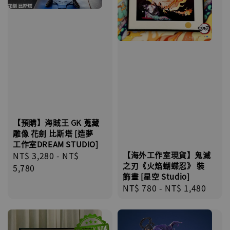
【預購】海賊王 GK 蒐藏
雕像 花劍 比斯塔 [造夢
工作室DREAM STUDIO]
Regular
NT$ 3,280
-
NT$
【海外工作室現貨】鬼滅
之刃《火焰蝴蝶忍》 裝
price
5,780
飾畫 [星空 Studio]
Regular
NT$ 780
-
NT$ 1,480
price