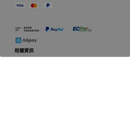
相關資訊
無人島玩具公司資訊
里程碑
聯絡我們
認識GK
GK 預購流程說明
常見問題Q&A
EZWay易利委APP教學
For overseas clients