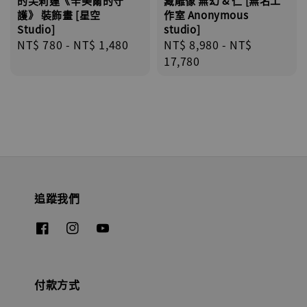
藏雕像 無幻 & 仁 [無名工
的芙莉蓮《辛美爾的守
作室 Anonymous
護》 裝飾畫 [星空
studio]
Studio]
Regular
NT$ 8,980
-
NT$
Regular
NT$ 780
-
NT$ 1,480
price
17,780
price
追蹤我們
付款方式