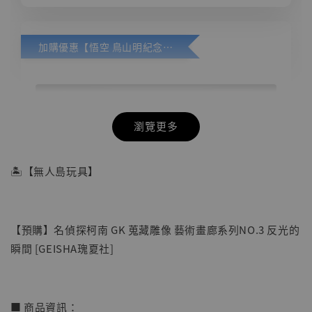
加購優惠【悟空 鳥山明紀念款 [奇蹟工作室]】
瀏覽更多
🏝【無人島玩具】
【預購】名偵探柯南 GK 蒐藏雕像 藝術畫廊系列NO.3 反光的
瞬間 [GEISHA瑰夏社]
■ 商品資訊：