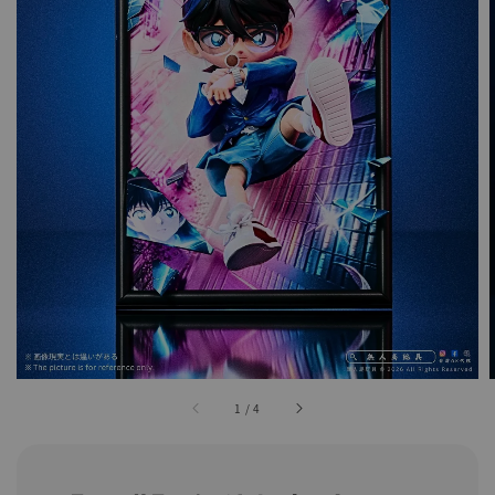
1
/
4