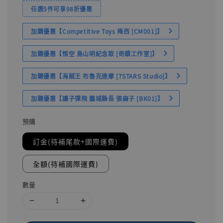
任選5件可享98折優惠
加購優惠【Competitive Toys 梅西 [CM001]】
加購優惠【悟空 鳥山明紀念款 [奇蹟工作室]】
加購優惠【海賊王 布魯克達摩 [7STARS Studio]】
加購優惠【讓子彈飛 鵝城縣長 張麻子 [BK01]】
預購
訂金(待補尾款+國際運費)
全額(待補國際運費)
數量