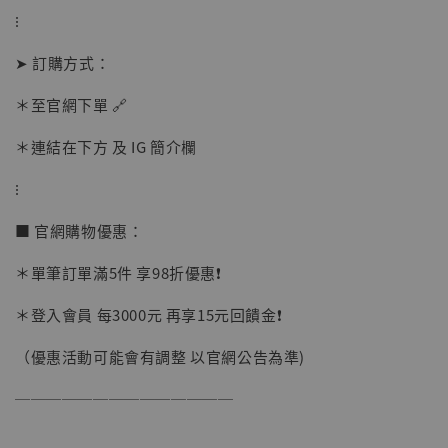
⁝
加購優惠【讓子彈飛 鵝城縣長 張麻子 [BK01]】
➤ 訂購方式：
＊至官網下單 🔗
＊連結在下方 及 IG 簡介欄
⁝
■ 官網購物優惠：
＊單筆訂單滿5件 享98折優惠❗️
＊登入會員 每3000元 再享15元回饋金❗️
（優惠活動可能會有調整 以官網公告為準)
──────────────