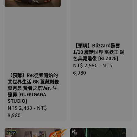
【預購】Blizzard暴雪
1/10 魔獸世界 巫妖王 銅
色典藏雕像 [BLZ026]
Regular
NT$ 2,980
-
NT$
price
6,980
【預購】Re:從零開始的
異世界生活 GK 蒐藏雕像
菜月昴 賢者之塔Ver. 斗
篷昴 [GUGUGAGA
STUDIO]
Regular
NT$ 2,480
-
NT$
price
8,980