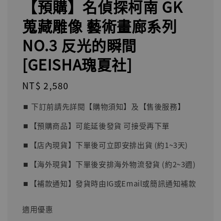
【預購】名偵探柯南 GK
蒐藏雕像 藝術畫廊系列
NO.3 反光的瞬間
[GEISHA瑰夏社]
Regular
NT$ 2,580
price
⏹︎ 下訂前請先詳閱【購物須知】及【售後服務】
⏹︎【預購商品】可能延後發貨 可接受再下單
⏹︎【店內現貨】下單後可立即安排出貨 (約1~3天)
⏹︎【海外現貨】下單後安排海外物流發貨 (約2~3週)
⏹︎【補款通知】發貨時由IG或Email或簡訊通知補款
適用優惠