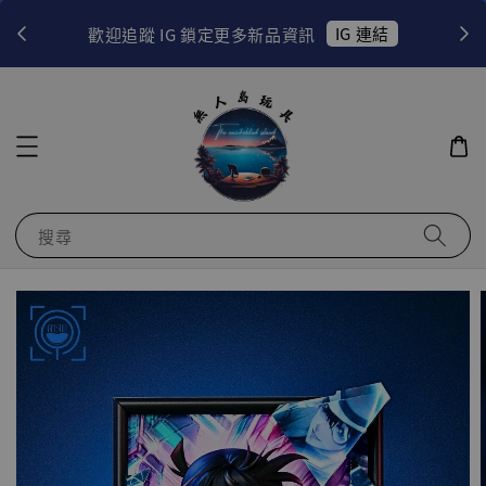
！
IG 連結
歡迎追蹤 IG 鎖定更多新品資訊
搜尋