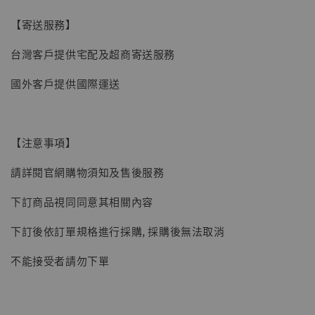
【現貨】BJSTUDIO 1/6系列可動蒐藏人偶 讓
【寄送服務】
子彈飛 鵝城縣長 張麻子 [BK01]
台灣客戶提供宅配及超商寄送服務
-
+
NT$ 4,980
NT$ 5,300
國外客戶提供國際運送
加入購物車
【注意事項】
請詳閱官網購物須知及售後服務
下訂商品視同同意其相關內容
下訂後依訂單規格進行採購, 採購後無法取消
不能接受者請勿下單