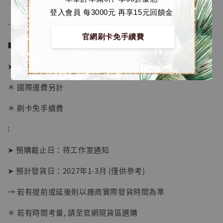
登入會員 每3000元 再享15元回饋金
──────────────
官網刷卡免手續費
■ 販售資訊 (NT$)：
➤ 價格 4580元 (訂金2580)
＊ 國際運費另計
＊ 刷卡免手續費
⁝
【店內現貨】海賊王 系列蒐藏雕像 布魯克達
摩 [7STARS Studio]
➤ 預購截止日：待工作室通知
-
+
NT$ 1,500
NT$ 1,870
➤ 預計發貨日：2027年1-3月 (僅供參考)
→ 若有提前或延後則以廠商實際發貨時間為準
加入購物車
＊ 若有時間考量, 請至官網現貨區選購