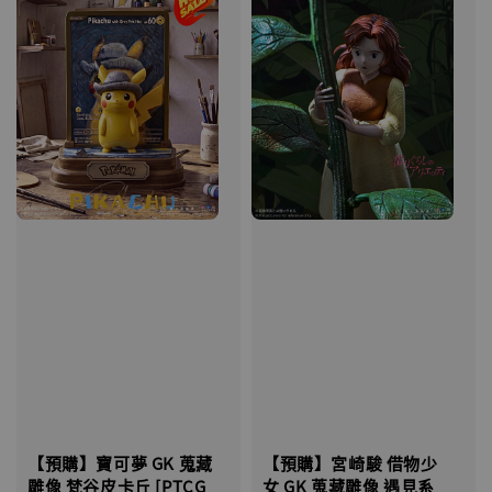
【預購】宮崎駿 借物少
【預購】寶可夢 GK 蒐藏
女 GK 蒐藏雕像 遇見系
雕像 梵谷皮卡丘 [PTCG