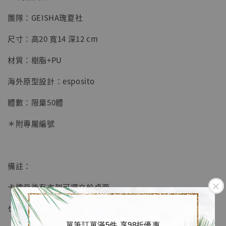
團隊：GEISHA瑰夏社
【店內現貨】七龍珠 系列蒐藏雕像 悟空 鳥山
明紀念款 [奇蹟工作室]
尺寸：高20 寬14 深12 cm
-
+
NT$ 4,280
材質：樹脂+PU
NT$ 5,580
海外原型設計：esposito
加入購物車
體數：限量50體
＊附專屬編號
加購優惠【海賊王 布魯克達摩 [7STARS Studio]】
備註：
卡牌背後有支架可擺立於桌面
也有自帶掛勾可以掛放在牆上
單筆訂單滿5件 享98折優惠