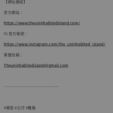
【網址連結】
官方網站：
https://www.theuninhabitedisland.com/
IG 官方帳號：
https://www.instagram.com/the_uninhabited_island/
客服信箱：
Theuninhabitedisland@gmail.com
──────────────
#模型 #公仔 #雕像