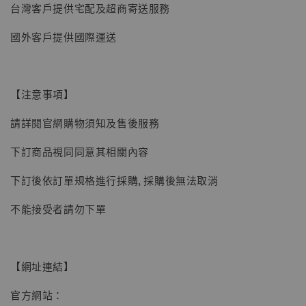
台灣客戶提供宅配及超商寄送服務
加入購物車
國外客戶提供國際運送
【注意事項】
請詳閱官網購物須知及售後服務
下訂商品視同同意其相關內容
下訂後依訂單規格進行採購, 採購後無法取消
不能接受者請勿下單
【網址連結】
官方網站：