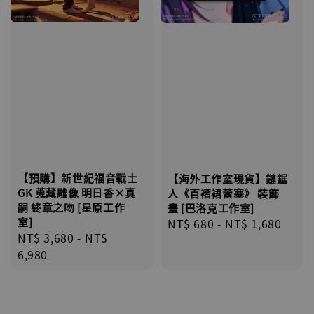
【預購】新世紀福音戰士
【海外工作室現貨】鏈鋸
GK 蒐藏雕像 明日香×真
人《百褶裙蕾塞》 裝飾
嗣 終章之吻 [星原工作
畫 [巴洛克工作室]
室]
Regular
NT$ 680
-
NT$ 1,680
Regular
NT$ 3,680
-
NT$
price
price
6,980