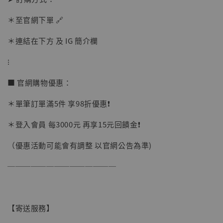
＊至官網下單 🔗
＊連結在下方 及 IG 簡介欄
⁝
■ 官網購物優惠：
＊單筆訂單滿5件 享98折優惠❗️
＊登入會員 每3000元 再享15元回饋金❗️
（優惠活動可能會有調整 以官網公告為準)
【現貨】BJSTUDIO 1/6系列可動蒐藏人偶 讓
──────────────
子彈飛 鵝城縣長 張麻子 [BK01]
-
+
NT$ 4,980
NT$ 5,300
【寄送服務】