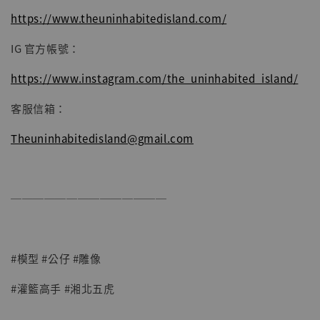
https://www.theuninhabitedisland.com/
IG 官方帳號：
https://www.instagram.com/the_uninhabited_island/
客服信箱：
Theuninhabitedisland@gmail.com
──────────────
#模型 #公仔 #雕像
#灌籃高手 #湘北五虎