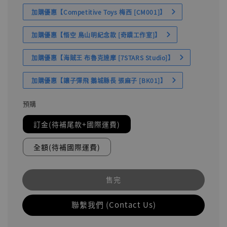
加購優惠【Competitive Toys 梅西 [CM001]】
加購優惠【悟空 鳥山明紀念款 [奇蹟工作室]】
加購優惠【海賊王 布魯克達摩 [7STARS Studio]】
加購優惠【讓子彈飛 鵝城縣長 張麻子 [BK01]】
預購
訂金(待補尾款+國際運費)
全額(待補國際運費)
售完
聯繫我們 (Contact Us)