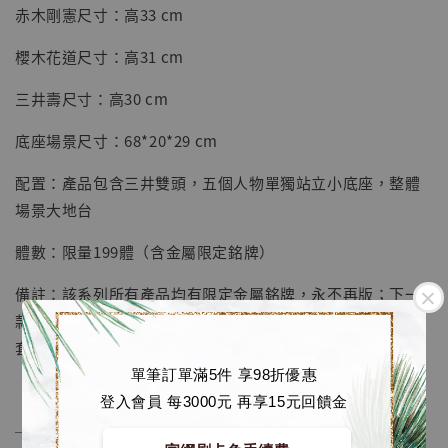
赤木剛憲尺寸：高33 cm
加入購物車
櫻木花道尺寸：高31 cm
三井壽尺寸：高30 cm
加購優惠【海賊王 布魯克達摩 [7STARS Studio]】
底座場景尺寸：68*20*29 cm
配置：產品包含三井雙頭，五個人物單獨站立小底座，整體
場景大地台
體數：限量199體（含金屬限定銘牌）
備註：該系列所有產品均有限定金屬銘牌，永不再版；下一
款晴子，可共鳴夢幻所有同系列；人物高度均不含底座；全
套不單賣，五個統一一套包裝
單筆訂單滿5件 享98折優惠
登入會員 每3000元 再享15元回饋金
──────────────