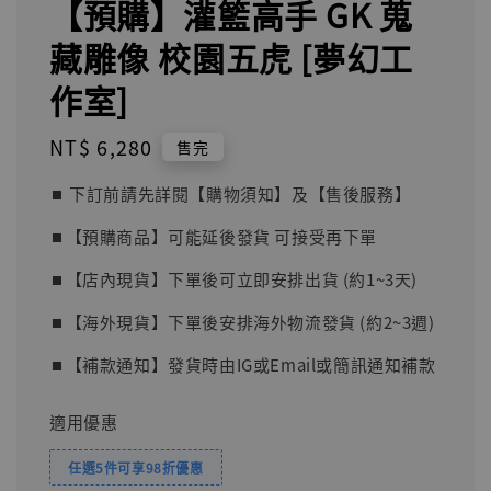
【預購】灌籃高手 GK 蒐
藏雕像 校園五虎 [夢幻工
作室]
Regular
NT$ 6,280
售完
price
⏹︎ 下訂前請先詳閱【購物須知】及【售後服務】
⏹︎【預購商品】可能延後發貨 可接受再下單
⏹︎【店內現貨】下單後可立即安排出貨 (約1~3天)
⏹︎【海外現貨】下單後安排海外物流發貨 (約2~3週)
⏹︎【補款通知】發貨時由IG或Email或簡訊通知補款
適用優惠
任選5件可享98折優惠