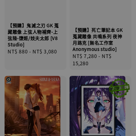
【預購】鬼滅之刃 GK 蒐
【預購】死亡筆記本 GK
藏雕像 上弦人物補齊-上
蒐藏雕像 共鳴系列 夜神
弦陸-墮姬/妓夫太郎 [V8
月路克 [無名工作室
Studio]
Anonymous studio]
Regular
NT$ 880
-
NT$ 3,080
Regular
NT$ 7,280
-
NT$
price
price
15,280