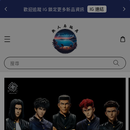
！
IG 連結
歡迎追蹤 IG 鎖定更多新品資訊
搜尋