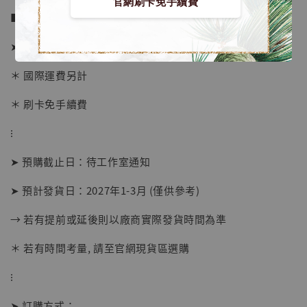
官網刷卡免手續費
■ 販售資訊 (NT$)：
➤ 價格 14880元 (訂金6280)
【店內現貨】海賊王 系列蒐藏雕像 布魯克達
＊ 國際運費另計
摩 [7STARS Studio]
＊ 刷卡免手續費
-
+
NT$ 1,500
NT$ 1,870
⁝
➤ 預購截止日：待工作室通知
加入購物車
➤ 預計發貨日：2027年1-3月 (僅供參考)
→ 若有提前或延後則以廠商實際發貨時間為準
加購優惠【讓子彈飛 鵝城縣長 張麻子 [BK01]】
＊ 若有時間考量, 請至官網現貨區選購
⁝
➤ 訂購方式：