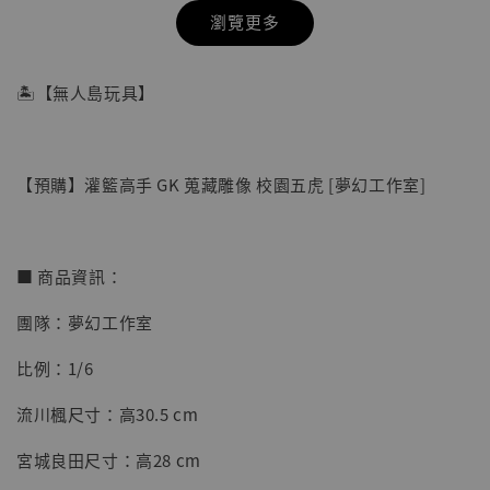
瀏覽更多
🏝【無人島玩具】
【預購】灌籃高手 GK 蒐藏雕像 校園五虎 [夢幻工作室]
■ 商品資訊：
團隊：夢幻工作室
【店內現貨】七龍珠 系列蒐藏雕像 悟空 鳥山
比例：1/6
明紀念款 [奇蹟工作室]
流川楓尺寸：高30.5 cm
-
+
NT$ 4,280
NT$ 5,580
宮城良田尺寸：高28 cm