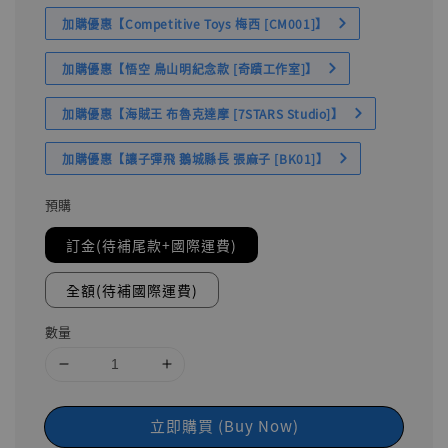
加購優惠【Competitive Toys 梅西 [CM001]】
加購優惠【悟空 鳥山明紀念款 [奇蹟工作室]】
加購優惠【海賊王 布魯克達摩 [7STARS Studio]】
加購優惠【讓子彈飛 鵝城縣長 張麻子 [BK01]】
預購
訂金(待補尾款+國際運費)
全額(待補國際運費)
數量
立即購買 (Buy Now)