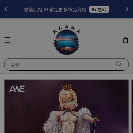
！
IG 連結
歡迎追蹤 IG 鎖定更多新品資訊
搜尋