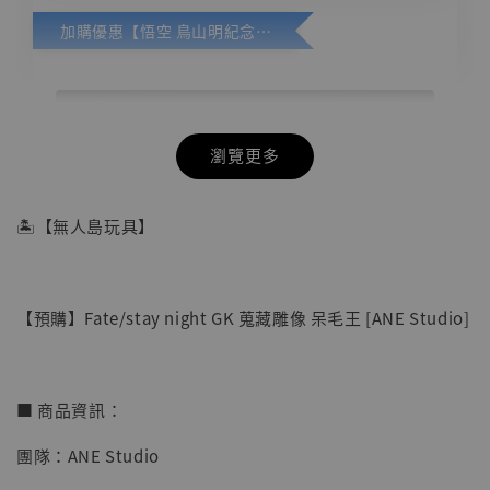
加購優惠【悟空 鳥山明紀念款 [奇蹟工作室]】
瀏覽更多
🏝【無人島玩具】
【預購】Fate/stay night GK 蒐藏雕像 呆毛王 [ANE Studio]
■ 商品資訊：
團隊：ANE Studio