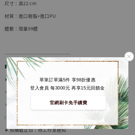
【店內現貨】七龍珠 系列蒐藏雕像 悟空 鳥山
尺寸：高22 cm
明紀念款 [奇蹟工作室]
材質：進口樹脂+進口PU
-
+
NT$ 4,280
NT$ 5,580
體數：限量99體
加入購物車
──────────────
■ 販售資訊 (NT$)：
加購優惠【海賊王 布魯克達摩 [7STARS Studio]】
➤ 價格 4680元 (訂金1980)
單筆訂單滿5件 享98折優惠
登入會員 每3000元 再享15元回饋金
＊ 國際運費另計
官網刷卡免手續費
＊ 刷卡免手續費
⁝
➤ 預購截止日：待工作室通知