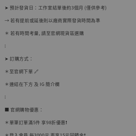
➤ 預計發貨日：工作室結單後約3個月 (僅供參考)
→ 若有提前或延後則以廠商實際發貨時間為準
＊ 若有時間考量, 請至官網現貨區選購
⁝
➤ 訂購方式：
【店內現貨】海賊王 系列蒐藏雕像 布魯克達
＊至官網下單 🔗
摩 [7STARS Studio]
-
+
＊連結在下方 及 IG 簡介欄
NT$ 1,500
NT$ 1,870
⁝
■ 官網購物優惠：
加入購物車
＊單筆訂單滿5件 享98折優惠❗️
＊登入會員 每3000元 再享15元回饋金❗️