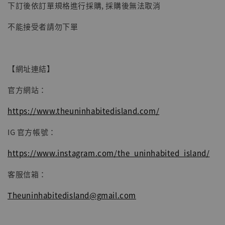
下訂後依訂單規格進行採購, 採購後無法取消
子彈飛 鵝城縣長 張麻子 [BK01]
-
+
NT$ 4,980
不能接受者請勿下單
NT$ 5,300
加入購物車
【網址連結】
官方網站：
https://www.theuninhabitedisland.com/
IG 官方帳號：
https://www.instagram.com/the_uninhabited_island/
客服信箱：
Theuninhabitedisland@gmail.com