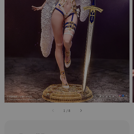
1
/
8