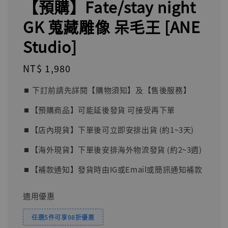
【預購】Fate/stay night
GK 蒐藏雕像 呆毛王 [ANE
Studio]
Regular
NT$ 1,980
price
⏹︎ 下訂前請先詳閱【購物須知】及【售後服務】
⏹︎【預購商品】可能延後發貨 可接受再下單
⏹︎【店內現貨】下單後可立即安排出貨 (約1~3天)
⏹︎【海外現貨】下單後安排海外物流發貨 (約2~3週)
⏹︎【補款通知】發貨時由IG或Email或簡訊通知補款
適用優惠
任選5件可享98折優惠