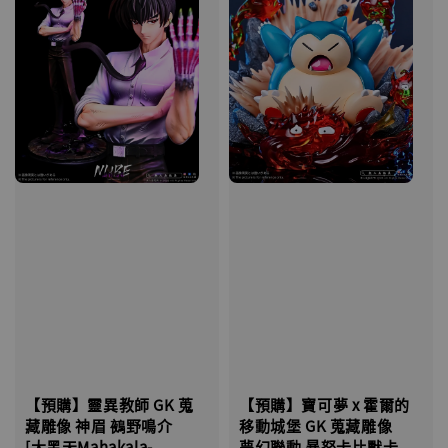
【預購】靈異教師 GK 蒐
【預購】寶可夢 x 霍爾的
藏雕像 神眉 鵺野鳴介
移動城堡 GK 蒐藏雕像
[大黑天Mahakala-
夢幻聯動 暴怒卡比獸卡