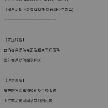
加購優惠【讓子彈飛 鵝城縣長 張麻子 [BK01]】
（優惠活動可能會有調整 以官網公告為準)
──────────────
【寄送服務】
台灣客戶提供宅配及超商寄送服務
國外客戶提供國際運送
【注意事項】
請詳閱官網購物須知及售後服務
下訂商品視同同意其相關內容
【現貨】BJSTUDIO 1/6系列可動蒐藏人偶 讓