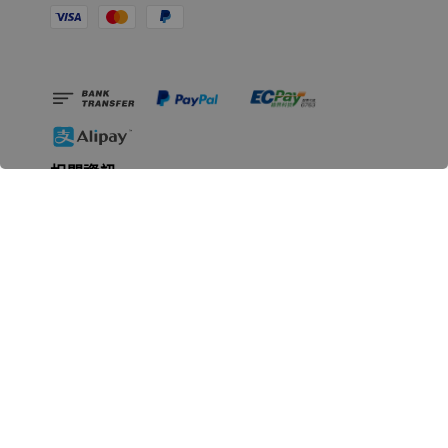
相關資訊
無人島玩具公司資訊
里程碑
聯絡我們
認識GK
GK 預購流程說明
常見問題Q&A
EZWay易利委APP教學
For overseas clients