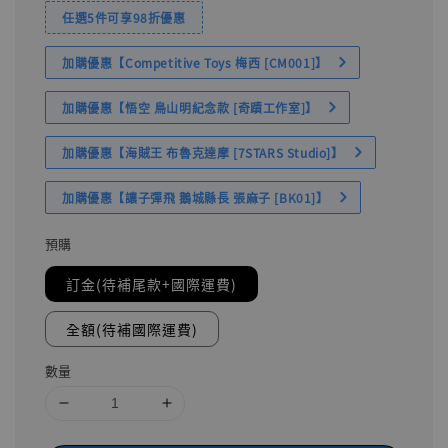
任選5件可享98折優惠
加購優惠【Competitive Toys 梅西 [CM001]】
加購優惠【悟空 鳥山明紀念款 [奇蹟工作室]】
加購優惠【海賊王 布魯克達摩 [7STARS Studio]】
加購優惠【讓子彈飛 鵝城縣長 張麻子 [BK01]】
預購
訂金(待補尾款+國際運費)
全額(待補國際運費)
數量