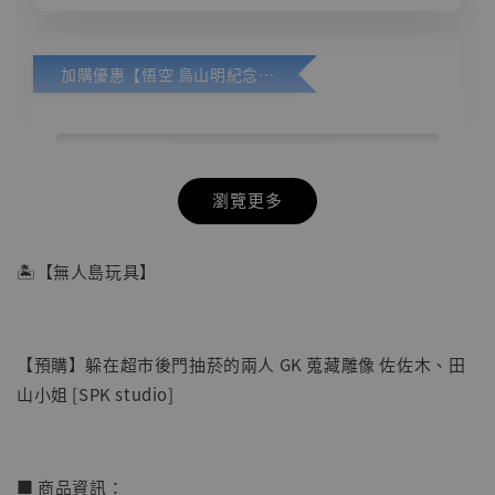
加購優惠【悟空 鳥山明紀念款 [奇蹟工作室]】
瀏覽更多
🏝【無人島玩具】
【預購】躲在超市後門抽菸的兩人 GK 蒐藏雕像 佐佐木、田
山小姐 [SPK studio]
■ 商品資訊：