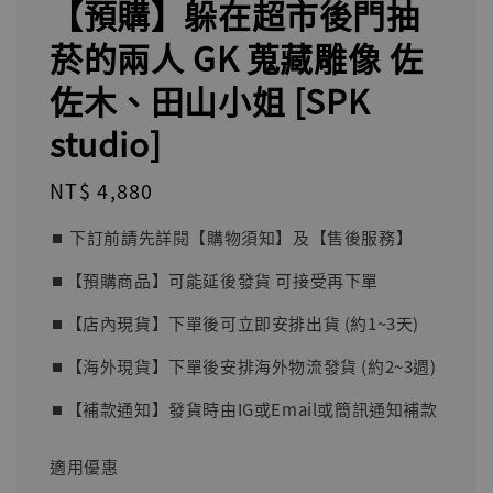
【預購】躲在超市後門抽
菸的兩人 GK 蒐藏雕像 佐
佐木、田山小姐 [SPK
studio]
Regular
NT$ 4,880
price
⏹︎ 下訂前請先詳閱【購物須知】及【售後服務】
⏹︎【預購商品】可能延後發貨 可接受再下單
⏹︎【店內現貨】下單後可立即安排出貨 (約1~3天)
⏹︎【海外現貨】下單後安排海外物流發貨 (約2~3週)
⏹︎【補款通知】發貨時由IG或Email或簡訊通知補款
適用優惠