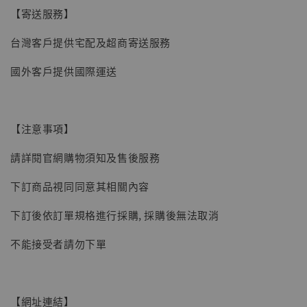
【寄送服務】
【現貨】BJSTUDIO 1/6系列可動蒐藏人偶 讓
子彈飛 鵝城縣長 張麻子 [BK01]
台灣客戶提供宅配及超商寄送服務
-
+
NT$ 4,980
國外客戶提供國際運送
NT$ 5,300
加入購物車
【注意事項】
請詳閱官網購物須知及售後服務
下訂商品視同同意其相關內容
下訂後依訂單規格進行採購, 採購後無法取消
不能接受者請勿下單
【網址連結】