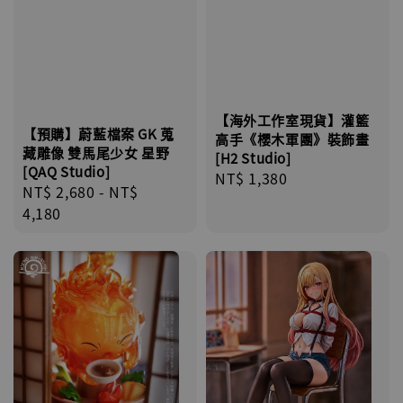
【海外工作室現貨】灌籃
【預購】蔚藍檔案 GK 蒐
高手《櫻木軍團》裝飾畫
藏雕像 雙馬尾少女 星野
[H2 Studio]
[QAQ Studio]
Regular
NT$ 1,380
Regular
NT$ 2,680
-
NT$
price
price
4,180