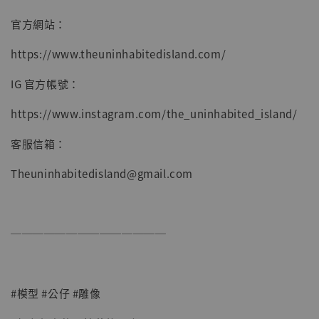
官方網站：
https://www.theuninhabitedisland.com/
IG 官方帳號：
https://www.instagram.com/the_uninhabited_island/
客服信箱：
Theuninhabitedisland@gmail.com
──────────────
#模型 #公仔 #雕像