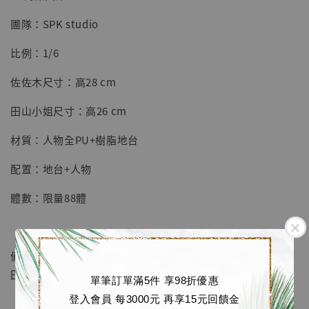
團隊：SPK studio
【店內現貨】七龍珠 系列蒐藏雕像 悟空 鳥山
明紀念款 [奇蹟工作室]
比例：1/6
-
+
NT$ 4,280
佐佐木尺寸：高28 cm
NT$ 5,580
田山小姐尺寸：高26 cm
加入購物車
材質：人物全PU+樹脂地台
配置：地台+人物
加購優惠【海賊王 布魯克達摩 [7STARS Studio]】
體數：限量88體
備註：人物可分開單獨擺放！購買抽菸二人組送超市人物山
田小姐姐1體！再送三人共鳴大底座！
單筆訂單滿5件 享98折優惠
登入會員 每3000元 再享15元回饋金