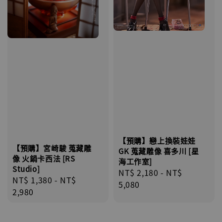
【預購】戀上換裝娃娃
【預購】宮崎駿 蒐藏雕
GK 蒐藏雕像 喜多川 [星
像 火鍋卡西法 [RS
海工作室]
Studio]
Regular
NT$ 2,180
-
NT$
Regular
NT$ 1,380
-
NT$
price
5,080
price
2,980