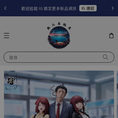
！
IG 連結
歡迎追蹤 IG 鎖定更多新品資訊
搜尋