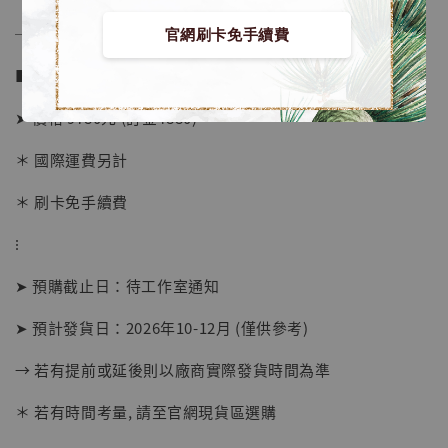
──────────────
官網刷卡免手續費
■ 販售資訊 (NT$)：
➤ 價格 9780元 (訂金4880)
＊ 國際運費另計
＊ 刷卡免手續費
⁝
【店內現貨】海賊王 系列蒐藏雕像 布魯克達
摩 [7STARS Studio]
➤ 預購截止日：待工作室通知
-
+
NT$ 1,500
➤ 預計發貨日：2026年10-12月 (僅供參考)
NT$ 1,870
→ 若有提前或延後則以廠商實際發貨時間為準
加入購物車
＊ 若有時間考量, 請至官網現貨區選購