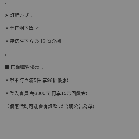
⁝
➤ 訂購方式：
加購優惠【讓子彈飛 鵝城縣長 張麻子 [BK01]】
＊至官網下單 🔗
＊連結在下方 及 IG 簡介欄
⁝
■ 官網購物優惠：
＊單筆訂單滿5件 享98折優惠❗️
＊登入會員 每3000元 再享15元回饋金❗️
（優惠活動可能會有調整 以官網公告為準)
──────────────