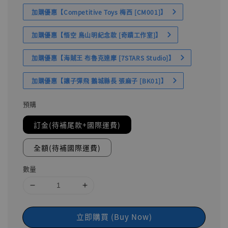
加購優惠【Competitive Toys 梅西 [CM001]】
加購優惠【悟空 鳥山明紀念款 [奇蹟工作室]】
加購優惠【海賊王 布魯克達摩 [7STARS Studio]】
加購優惠【讓子彈飛 鵝城縣長 張麻子 [BK01]】
預購
訂金(待補尾款+國際運費)
全額(待補國際運費)
數量
立即購買 (Buy Now)