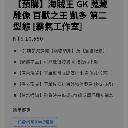
【預購】海賊王 GK 蒐藏
雕像 百獸之王 凱多 第二
型態 [霸氣工作室]
Regular
NT$ 10,580
price
⏹︎ 下訂前請先詳閱【購物須知】及【售後服務】
⏹︎【預購商品】可能延後發貨 可接受再下單
⏹︎【店內現貨】下單後可立即安排出貨 (約1~3天)
⏹︎【海外現貨】下單後安排海外物流發貨 (約2~3週)
⏹︎【補款通知】發貨時由IG或Email或簡訊通知補款
適用優惠
任選5件可享98折優惠