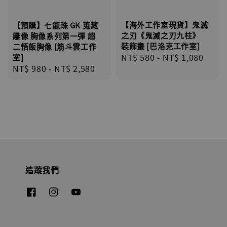
【海外工作室現貨】鬼滅
【預購】七龍珠 GK 蒐藏
之刃《鬼滅之刃九柱》
雕像 胸像系列第一彈 超
裝飾畫 [巴洛克工作室]
二悟飯胸像 [筋斗雲工作
Regular
NT$ 580
-
NT$ 1,080
室]
Regular
NT$ 980
-
NT$ 2,580
price
price
追蹤我們