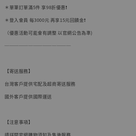
加購優惠【讓子彈飛 鵝城縣長 張麻子 [BK01]】
＊單筆訂單滿5件 享98折優惠❗️
＊登入會員 每3000元 再享15元回饋金❗️
（優惠活動可能會有調整 以官網公告為準)
──────────────
【寄送服務】
台灣客戶提供宅配及超商寄送服務
國外客戶提供國際運送
【注意事項】
【現貨】BJSTUDIO 1/6系列可動蒐藏人偶 讓
請詳閱官網購物須知及售後服務