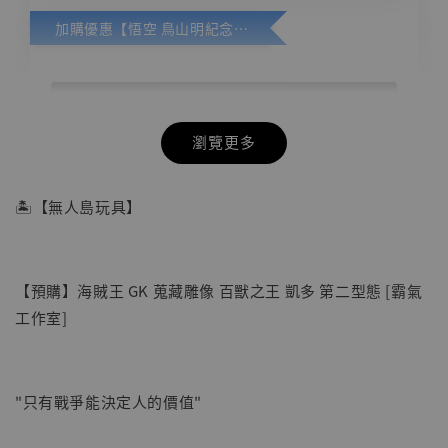
加購優惠【悟空 鳥山明紀念款 [奇蹟工作室]】
瀏覽更多
🏝【無人島玩具】
【預購】海賊王 GK 蒐藏雕像 百獸之王 凱多 第二型態 [霸氣
工作室]
"只有戰爭能決定人的價值"