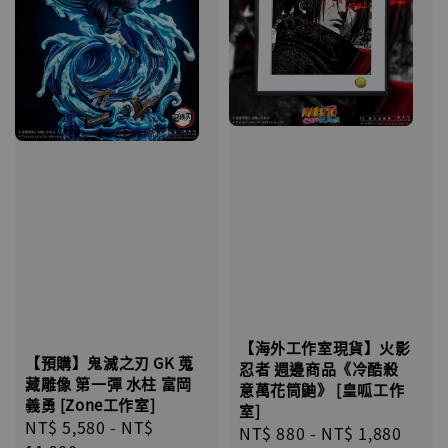
【海外工作室現貨】火影
【預購】鬼滅之刃 GK 蒐
忍者 週邊商品《冷酷殺
藏雕像 第一彈 水柱 富岡
意萬花筒鼬》 [皇呱工作
義勇 [Zone工作室]
室]
Regular
NT$ 5,580
-
NT$
Regular
NT$ 880
-
NT$ 1,880