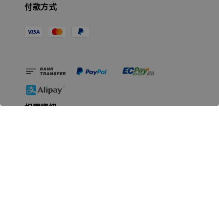
付款方式
相關資訊
無人島玩具公司資訊
里程碑
聯絡我們
認識GK
GK 預購流程說明
常見問題Q&A
EZWay易利委APP教學
For overseas clients