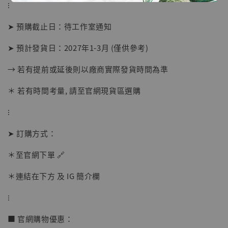
⁝
➤ 預購截止日：待工作室通知
➤ 預計發貨日：2027年1-3月 (僅供參考)
→ 若有提前或延後則以廠商實際發貨時間為準
＊ 若有時間考量, 請至官網現貨區選購
⁝
【店內現貨】海賊王 系列蒐藏雕像 布魯克達
摩 [7STARS Studio]
➤ 訂購方式：
-
+
NT$ 1,500
NT$ 1,870
＊至官網下單 🔗
＊連結在下方 及 IG 簡介欄
加入購物車
⁝
■ 官網購物優惠：