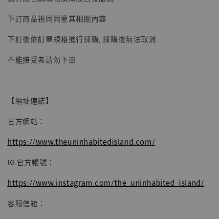
子彈飛 鵝城縣長 張麻子 [BK01]
下訂商品視同同意其相關內容
-
+
NT$ 4,980
NT$ 5,300
下訂後依訂單規格進行採購, 採購後無法取消
不能接受者請勿下單
加入購物車
【網址連結】
官方網站：
https://www.theuninhabitedisland.com/
IG 官方帳號：
https://www.instagram.com/the_uninhabited_island/
客服信箱：