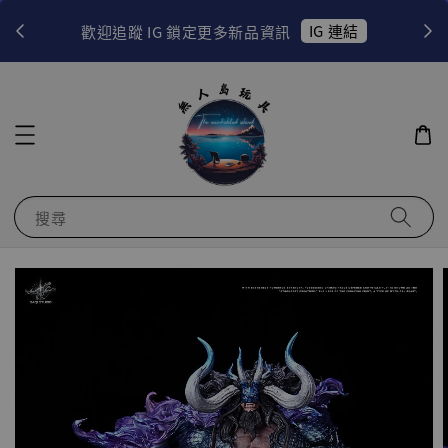
！
IG 連結
歡迎追蹤 IG 鎖定更多新品資訊
搜尋