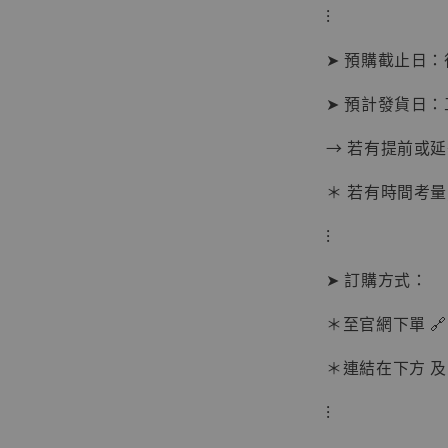
⁝
➤ 預購截止日
➤ 預計發貨日：
→ 若有提前或
＊ 若有時間考量
⁝
➤ 訂購方式：
【現貨
＊至官網下單 🔗
BJST
可動蒐
＊連結在下方 及 
彈飛 
子 [BK
⁝
NT$ 4,980