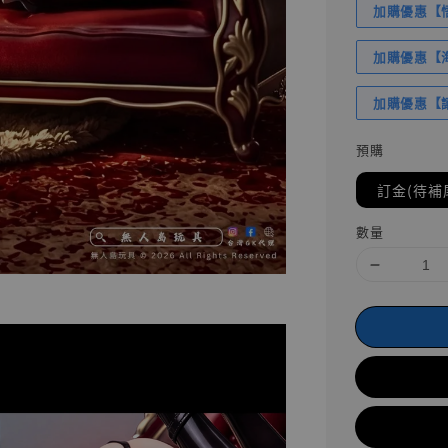
加購優惠【悟
加購優惠【海賊
加購優惠【讓
預購
訂金(待補
數量