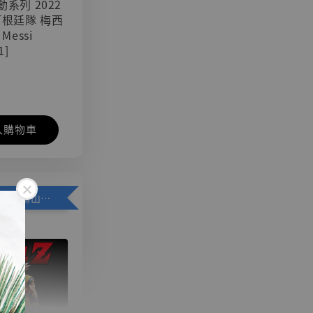
可動系列 2022
阿根廷隊 梅西
 Messi
1]
入購物車
加購優惠【悟空 鳥山明紀念款 [奇蹟工作室]】