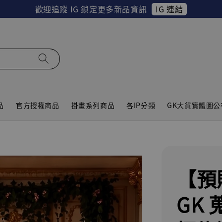
IG 連結
歡迎追蹤 IG 鎖定更多新品資訊
品
官方授權商品
掛畫系列商品
各IP分類
GK大貨實體圖公
【預
GK