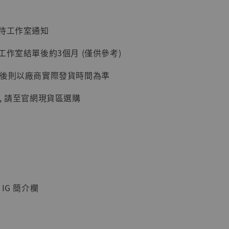
加購優惠【讓子彈飛 鵝城縣長 張麻子 [BK01]】
：待工作室通知
工作室結單後約3個月 (僅供參考)
延後則以廠商實際發貨時間為準
, 請至官網現貨區選購
】
UDIO 1/6系列
藏人偶 讓子
IG 簡介欄
鵝城縣長 張麻
01]
-
+