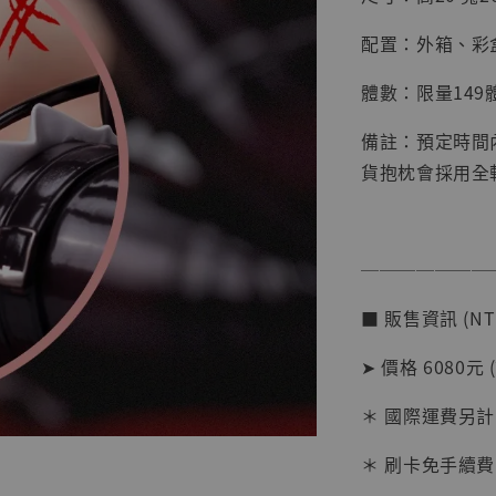
配置：外箱、彩
體數：限量149
備註：預定時間
貨抱枕會採用全
【店內
系列蒐
───────
克達摩 
Studio
■ 販售資訊 (NT
NT$ 1,500
NT$ 1,870
➤ 價格 6080元 
＊ 國際運費另計
加
＊ 刷卡免手續費