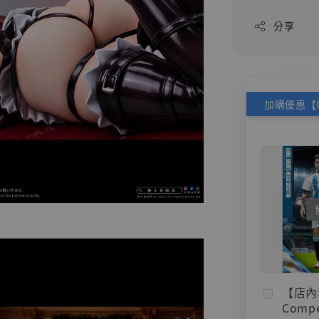
分享
【店內
Compe