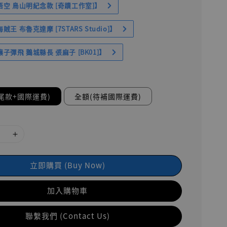
空 鳥山明紀念款 [奇蹟工作室]】
王 布魯克達摩 [7STARS Studio]】
子彈飛 鵝城縣長 張麻子 [BK01]】
尾款+國際運費)
全額(待補國際運費)
立即購買 (Buy Now)
加入購物車
聯繫我們 (Contact Us)