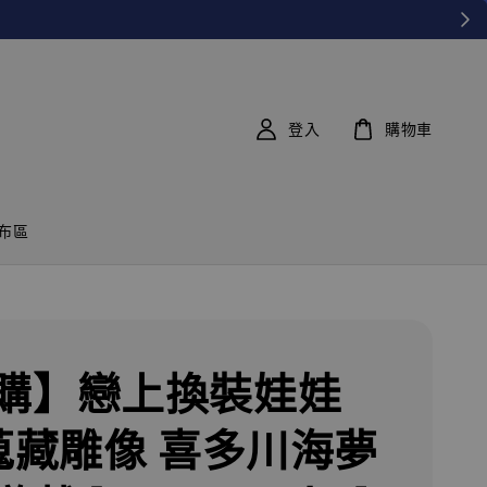
登入
購物車
布區
購】戀上換裝娃娃
 蒐藏雕像 喜多川海夢