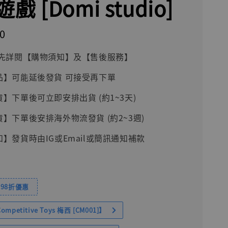
戲 [Domi studio]
0
前請先詳閱【購物須知】及【售後服務】
品】可能延後發貨 可接受再下單
貨】下單後可立即安排出貨 (約1~3天)
貨】下單後安排海外物流發貨 (約2~3週)
知】發貨時由IG或Email或簡訊通知補款
98折優惠
petitive Toys 梅西 [CM001]】