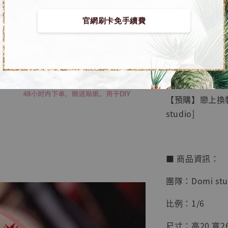
官網刷卡免手續費
【店內
🏝【無人島玩具
系列蒐
鳥山明
工作室
【預購】戀上換裝
NT$ 4,280
studio]
NT$ 5,580
加
■ 商品資訊：
團隊：Domi stu
比例：1/6
尺寸：高20 寬26