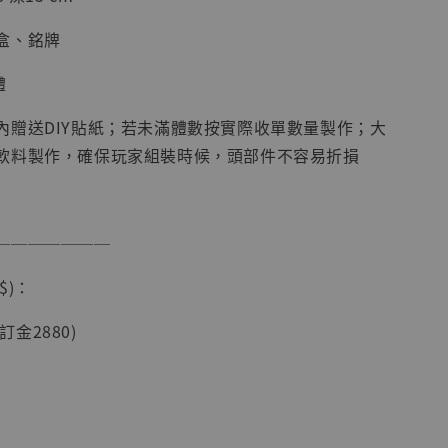
盒、銘牌
體
內贈送DIY貼紙；若未滿體數按實際收單數量製作；大
軟料製作，確保玩家組裝時候，頭部件不容易折損
現貨】海賊王
藏雕像 布魯
───────
[7STARS
]
$)：
-
+
(訂金2880)
入購物車