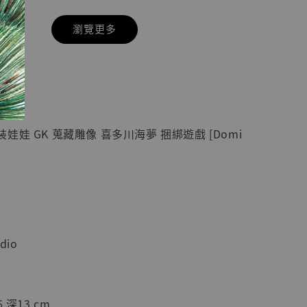
瀏覽更多
現貨】七龍珠
】
藏雕像 悟空
紀念款 [奇蹟
]
娃娃 GK 蒐藏雕像 喜多川海夢 捆綁遊戲 [Domi
-
+
入購物車
dio
加購優惠【海賊王 布魯克達摩 [7STARS Studio]】
 深13 cm