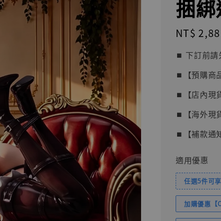
捆綁遊
Regular
NT$ 2,88
price
⏹︎ 下訂
⏹︎【預購商
⏹︎【店內現
⏹︎【海外現
⏹︎【補款通
適用優惠
任選5件可享
加購優惠【Com