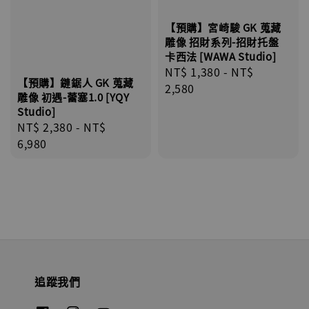
【預購】宮崎駿 GK 蒐藏
雕像 招財系列-招財托盤
卡西法 [WAWA Studio]
Regular
NT$ 1,380
-
NT$
【預購】鏈鋸人 GK 蒐藏
price
2,580
雕像 初遇-蕾塞1.0 [YQY
Studio]
Regular
NT$ 2,380
-
NT$
price
6,980
追蹤我們