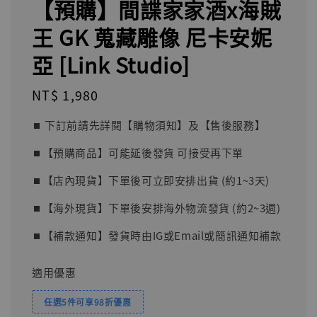
【預購】間諜家家酒x海賊
王 GK 蒐藏雕像 尼卡安妮
亞 [Link Studio]
Regular
NT$ 1,980
price
⏹︎ 下訂前請先詳閱【購物須知】及【售後服務】
⏹︎【預購商品】可能延後發貨 可接受再下單
⏹︎【店內現貨】下單後可立即安排出貨 (約1~3天)
⏹︎【海外現貨】下單後安排海外物流發貨 (約2~3週)
⏹︎【補款通知】發貨時由IG或Email或簡訊通知補款
適用優惠
任選5件可享98折優惠