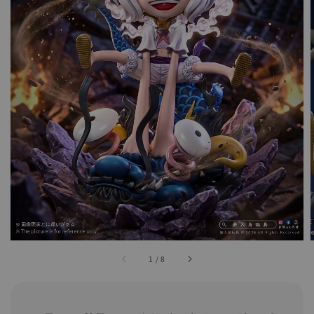
1
/
8