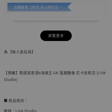
加購優惠【悟空 鳥山明紀念款 [奇蹟工作室]】
瀏覽更多
🏝【無人島玩具】
【預購】間諜家家酒x海賊王 GK 蒐藏雕像 尼卡安妮亞 [Link
Studio]
■ 商品資訊：
團隊：Link Studio