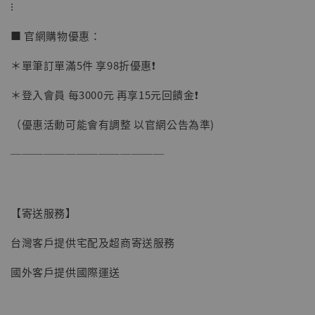
⁝
加購優惠【讓子彈飛 鵝城縣長 張麻子 [BK01]】
■ 官網購物優惠：
＊單筆訂單滿5件 享98折優惠❗️
＊登入會員 每3000元 再享15元回饋金❗️
（優惠活動可能會有調整 以官網公告為準)
──────────────
【寄送服務】
台灣客戶提供宅配及超商寄送服務
國外客戶提供國際運送
【現貨】BJSTUDIO 1/6系列可動蒐藏人偶 讓