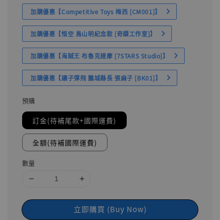
加購優惠【Competitive Toys 梅西 [CM001]】
加購優惠【悟空 鳥山明紀念款 [奇蹟工作室]】
加購優惠【海賊王 布魯克達摩 [7STARS Studio]】
加購優惠【讓子彈飛 鵝城縣長 張麻子 [BK01]】
預購
訂金(待補尾款+國際運費)
全額(待補國際運費)
數量
立即購買 (Buy Now)