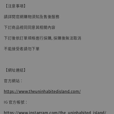
子彈飛 鵝城縣長 張麻子 [BK01]
【注意事項】
-
+
NT$ 4,980
請詳閱官網購物須知及售後服務
NT$ 5,300
下訂商品視同同意其相關內容
加入購物車
下訂後依訂單規格進行採購, 採購後無法取消
不能接受者請勿下單
【網址連結】
官方網站：
https://www.theuninhabitedisland.com/
IG 官方帳號：
https://www.instagram.com/the_uninhabited_island/