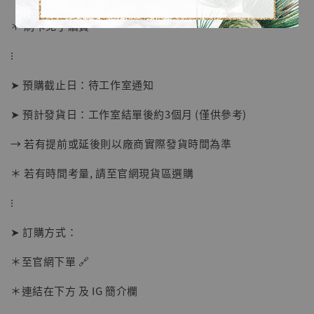
＊ 刷卡免手續費
⁝
➤ 預購截止日：待工作室通知
➤ 預計發貨日：工作室結單後約3個月 (僅供參考)
→ 若有提前或延後則以廠商實際發貨時間為準
【店內現貨】海賊王 系列蒐藏雕像 布魯克達
摩 [7STARS Studio]
＊ 若有時間考量, 請至官網現貨區選購
-
+
NT$ 1,500
⁝
NT$ 1,870
➤ 訂購方式：
加入購物車
＊至官網下單 🔗
＊連結在下方 及 IG 簡介欄