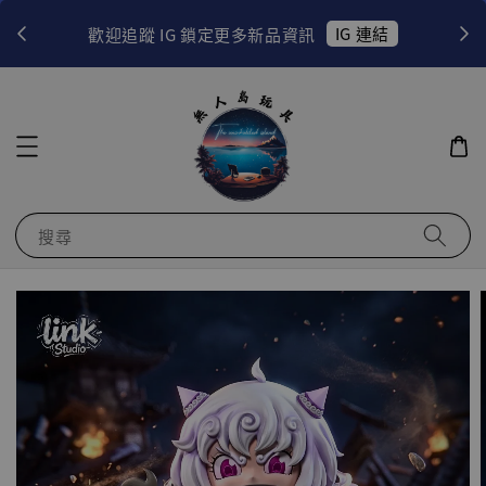
！
IG 連結
歡迎追蹤 IG 鎖定更多新品資訊
搜尋