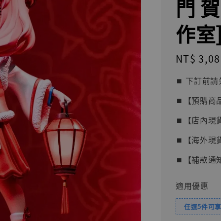
門 
作室]
Regular
NT$ 3,08
price
⏹︎ 下訂
⏹︎【預購商
⏹︎【店內現
⏹︎【海外現
⏹︎【補款通
適用優惠
任選5件可享