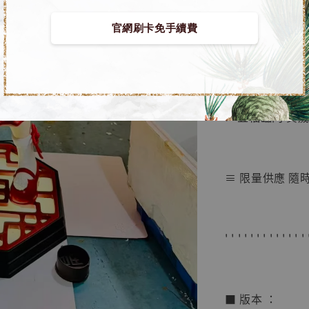
【店內
🏝【無人島玩具
官網刷卡免手續費
系列蒐
鳥山明
工作室
■ 間諜家家酒 G
NT$ 4,280
NT$ 5,580
➤ 五福臨門 賀
加
≡ 限量供應 隨
' ' ' ' ' ' ' ' ' ' ' ' ' 
■ 版本 ：