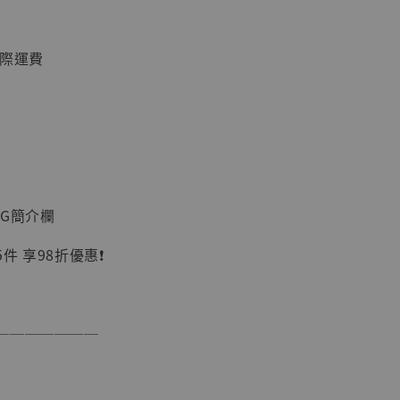
國際運費
】
IG簡介欄
UDIO 1/6系列
藏人偶 讓子
 享98折優惠❗️
鵝城縣長 張麻
01]
-
+
───────
入購物車