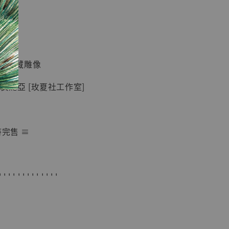
現貨】七龍珠
】
藏雕像 悟空
紀念款 [奇蹟
]
K 蒐藏雕像
-
+
歲安妮亞 [玫夏社工作室]
入購物車
時完售 ≡
加購優惠【海賊王 布魯克達摩 [7STARS Studio]】
' ' ' ' ' ' ' ' ' ' ' ' '