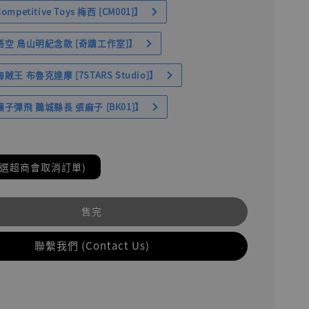
petitive Toys 梅西 [CM001]】
空 鳥山明紀念款 [奇蹟工作室]】
王 布魯克達摩 [7STARS Studio]】
子彈飛 鵝城縣長 張麻子 [BK01]】
(選超商會取消訂單)
售完
聯繫我們 (Contact Us)