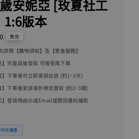
賀歲安妮亞 [玫夏社工
 1:6版本
0
售完
前請先詳閱【購物須知】及【售後服務】
品】可能延後發貨 可接受再下單
貨】下單後可立即安排出貨 (約1~3天)
貨】下單後安排海外物流發貨 (約2~3週)
知】發貨時由IG或Email或簡訊通知補款
98折優惠