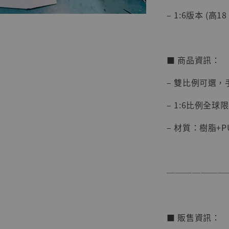
– 1:6版本 (高18
■ 商品資訊：
【店內
系列蒐
– 雙比例可選
克達摩 
Studio
– 1:6比例全球
NT$ 1,500
– 材質：樹脂+P
NT$ 1,870
加
───────
■ 販售資訊：