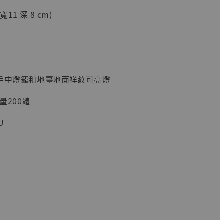
 寬11 深 8 cm)
現貨】海賊王
藏雕像 布魯
，手中燈籠和地臺地面祥紋可亮燈
[7STARS
]
限量200體
-
+
U
入購物車
───────
加購優惠【讓子彈飛 鵝城縣長 張麻子 [BK01]】