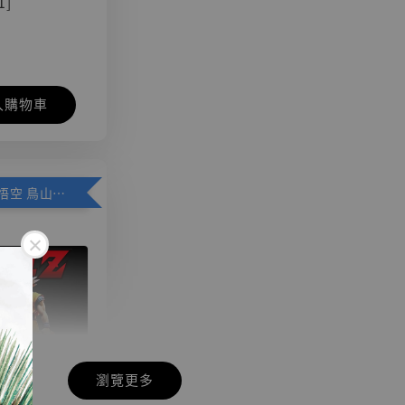
1]
入購物車
加購優惠【悟空 鳥山明紀念款 [奇蹟工作室]】
瀏覽更多