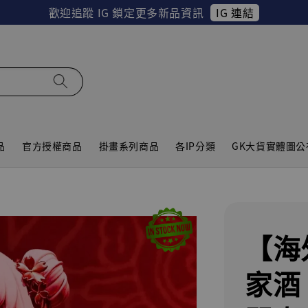
IG 連結
歡迎追蹤 IG 鎖定更多新品資訊
品
官方授權商品
掛畫系列商品
各IP分類
GK大貨實體圖公
【海
家酒