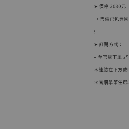
➤ 價格 3080元
→ 售價已包含
⁝
➤ 訂購方式：
– 至官網下單 🔗
【現貨
＊連結在下方或
BJST
可動蒐
＊官網單筆任選5件
彈飛 
子 [BK
NT$ 4,980
───────
NT$ 5,300
加