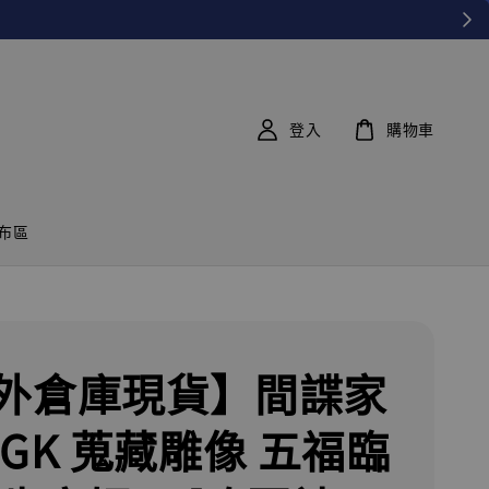
登入
購物車
布區
外倉庫現貨】間諜家
 GK 蒐藏雕像 五福臨