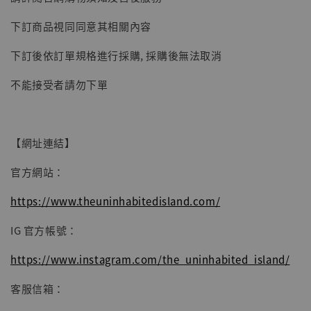
子彈飛 鵝城縣長 張麻子 [BK01]
下訂商品視同同意其相關內容
-
+
NT$ 4,980
NT$ 5,300
下訂後依訂單規格進行採購, 採購後無法取消
不能接受者請勿下單
加入購物車
【網址連結】
官方網站：
https://www.theuninhabitedisland.com/
IG 官方帳號：
https://www.instagram.com/the_uninhabited_island/
客服信箱：