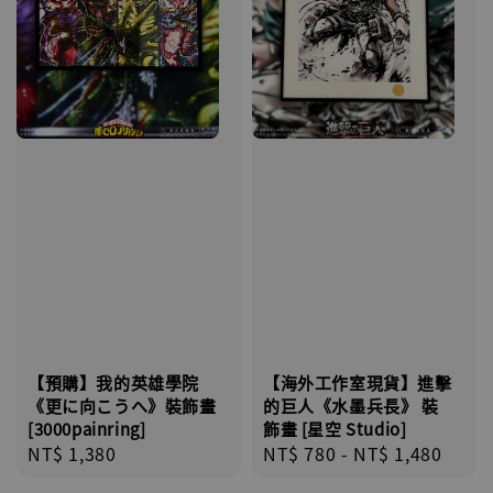
【預購】我的英雄學院
【海外工作室現貨】進擊
《更に向こうへ》裝飾畫
的巨人《水墨兵長》 裝
[3000painring]
飾畫 [星空 Studio]
Regular
NT$ 1,380
Regular
NT$ 780
-
NT$ 1,480
price
price