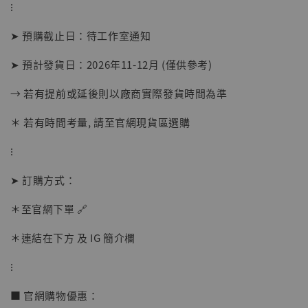
⁝
➤ 預購截止日：待工作室通知
➤ 預計發貨日：2026年11-12月 (僅供參考)
→ 若有提前或延後則以廠商實際發貨時間為準
＊ 若有時間考量, 請至官網現貨區選購
⁝
【店內現貨】海賊王 系列蒐藏雕像 布魯克達
摩 [7STARS Studio]
➤ 訂購方式：
-
+
NT$ 1,500
NT$ 1,870
＊至官網下單 🔗
＊連結在下方 及 IG 簡介欄
加入購物車
⁝
■ 官網購物優惠：