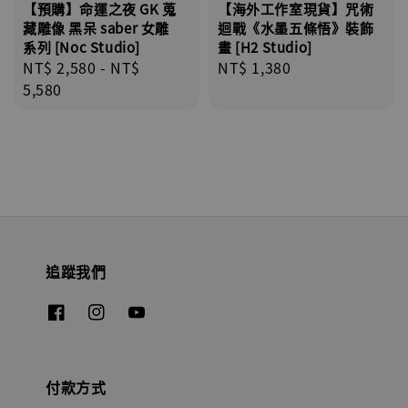
【預購】命運之夜 GK 蒐
【海外工作室現貨】咒術
藏雕像 黑呆 saber 女雕
迴戰《水墨五條悟》裝飾
系列 [Noc Studio]
畫 [H2 Studio]
Regular
NT$ 2,580
-
NT$
Regular
NT$ 1,380
price
5,580
price
追蹤我們
付款方式