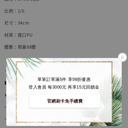
【店內現貨】七龍珠 系列蒐藏雕像 悟空 鳥山
明紀念款 [奇蹟工作室]
比例：1/6
-
+
NT$ 4,280
尺寸：34cm
NT$ 5,580
材質：進口PU
加入購物車
體數：限量88體
加購優惠【海賊王 布魯克達摩 [7STARS Studio]】
──────────────
單筆訂單滿5件 享98折優惠
■ 販售資訊 (NT$)：
登入會員 每3000元 再享15元回饋金
➤ 價格 8280元 (訂金3580)
官網刷卡免手續費
＊ 國際運費另計
＊ 刷卡免手續費