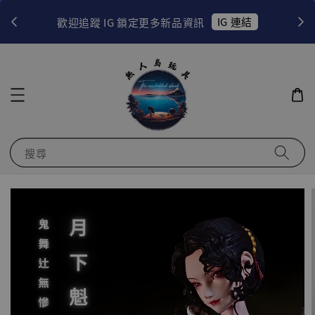
！
IG 連結
歡迎追蹤 IG 鎖定更多新品資訊
搜尋