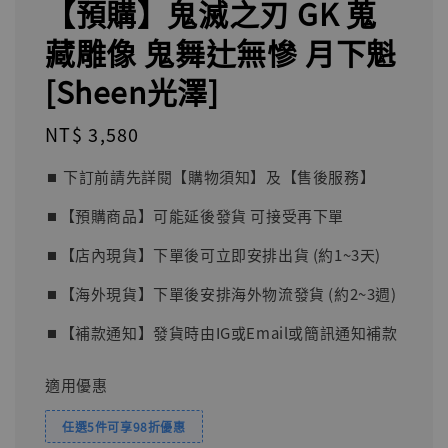
【預購】鬼滅之刃 GK 蒐
藏雕像 鬼舞辻無慘 月下魁
[Sheen光澤]
Regular
NT$ 3,580
price
⏹︎ 下訂前請先詳閱【購物須知】及【售後服務】
⏹︎【預購商品】可能延後發貨 可接受再下單
⏹︎【店內現貨】下單後可立即安排出貨 (約1~3天)
⏹︎【海外現貨】下單後安排海外物流發貨 (約2~3週)
⏹︎【補款通知】發貨時由IG或Email或簡訊通知補款
適用優惠
任選5件可享98折優惠