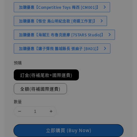
加購優惠【Competitive Toys 梅西 [CM001]】
加購優惠【悟空 鳥山明紀念款 [奇蹟工作室]】
加購優惠【海賊王 布魯克達摩 [7STARS Studio]】
加購優惠【讓子彈飛 鵝城縣長 張麻子 [BK01]】
預購
訂金(待補尾款+國際運費)
全額(待補國際運費)
數量
立即購買 (Buy Now)