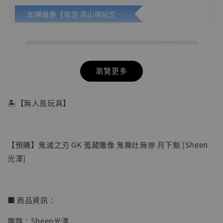
加購優惠【悟空 鳥山明紀念款 [奇蹟工作室]】
瀏覽更多
🏝【無人島玩具】
【預購】鬼滅之刃 GK 蒐藏雕像 鬼舞辻無慘 月下魁 [Sheen
光澤]
■ 商品資訊：
團隊：Sheen光澤