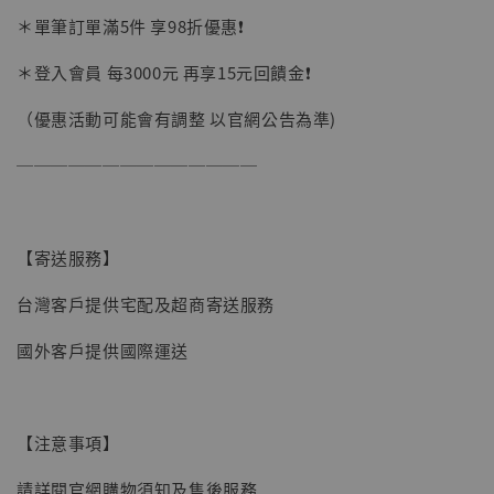
加購優惠【讓子彈飛 鵝城縣長 張麻子 [BK01]】
＊單筆訂單滿5件 享98折優惠❗️
＊登入會員 每3000元 再享15元回饋金❗️
（優惠活動可能會有調整 以官網公告為準)
──────────────
【寄送服務】
台灣客戶提供宅配及超商寄送服務
國外客戶提供國際運送
【注意事項】
【現貨】BJSTUDIO 1/6系列可動蒐藏人偶 讓
請詳閱官網購物須知及售後服務