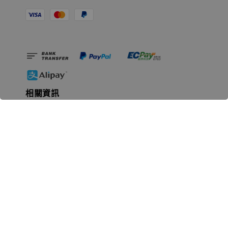
相關資訊
無人島玩具公司資訊
里程碑
聯絡我們
認識GK
GK 預購流程說明
常見問題Q&A
EZWay易利委APP教學
For overseas clients