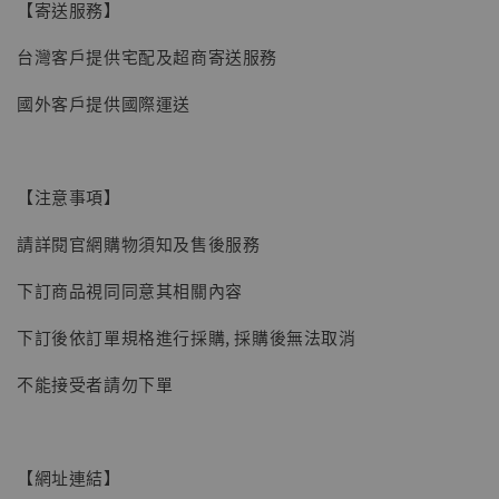
【寄送服務】
台灣客戶提供宅配及超商寄送服務
國外客戶提供國際運送
【注意事項】
【現貨】BJSTUDIO 1/6系列可動蒐藏人偶 讓
請詳閱官網購物須知及售後服務
子彈飛 鵝城縣長 張麻子 [BK01]
-
+
NT$ 4,980
下訂商品視同同意其相關內容
NT$ 5,300
下訂後依訂單規格進行採購, 採購後無法取消
加入購物車
不能接受者請勿下單
【網址連結】