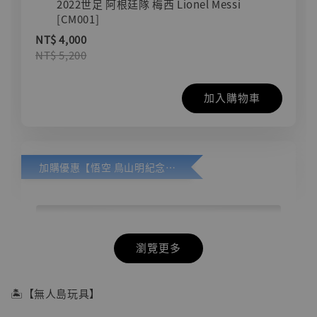
2022世足 阿根廷隊 梅西 Lionel Messi
[CM001]
NT$ 4,000
NT$ 5,200
加入購物車
加購優惠【悟空 鳥山明紀念款 [奇蹟工作室]】
瀏覽更多
🏝【無人島玩具】