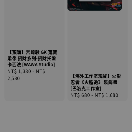
【預購】宮崎駿 GK 蒐藏
雕像 招財系列-招財托盤
卡西法 [WAWA Studio]
Regular
NT$ 1,380
-
NT$
【海外工作室現貨】火影
price
2,580
忍者《火遁鼬》 裝飾畫
[巴洛克工作室]
Regular
NT$ 680
-
NT$ 1,680
price