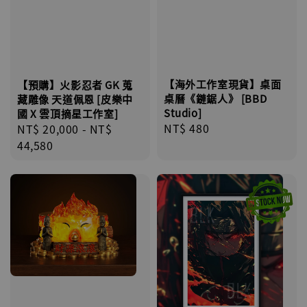
【海外工作室現貨】桌面
【預購】火影忍者 GK 蒐
桌曆《鏈鋸人》 [BBD
藏雕像 天道佩恩 [皮樂中
Studio]
國 X 雲頂摘星工作室]
Regular
NT$ 480
Regular
NT$ 20,000
-
NT$
price
price
44,580