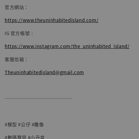
官方網站：
https://www.theuninhabitedisland.com/
IG 官方帳號：
https://www.instagram.com/the_uninhabited_island/
客服信箱：
Theuninhabitedisland@gmail.com
──────────────
#模型 #公仔 #雕像
#數碼寶貝 #小丑皇