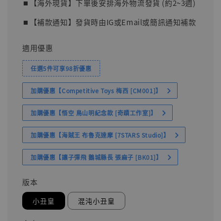
⏹︎【海外現貨】下單後安排海外物流發貨 (約2~3週)
⏹︎【補款通知】發貨時由IG或Email或簡訊通知補款
適用優惠
任選5件可享98折優惠
加購優惠【Competitive Toys 梅西 [CM001]】
加購優惠【悟空 鳥山明紀念款 [奇蹟工作室]】
加購優惠【海賊王 布魯克達摩 [7STARS Studio]】
加購優惠【讓子彈飛 鵝城縣長 張麻子 [BK01]】
版本
小丑皇
混沌小丑皇