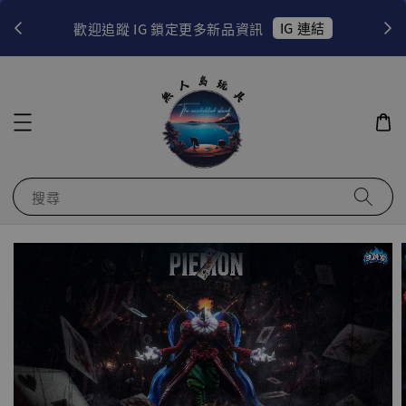
！
IG 連結
歡迎追蹤 IG 鎖定更多新品資訊
搜尋