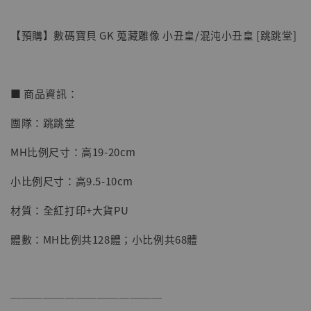
【預購】數碼寶貝 GK 蒐藏雕像 小丑皇/混沌小丑皇 [跳跳堂]
■ 商品資訊：
團隊：跳跳堂
【店內現貨】七龍珠 系列蒐藏雕像 悟空 鳥山
MH比例尺寸：高19-20cm
明紀念款 [奇蹟工作室]
小比例尺寸：高9.5-10cm
-
+
NT$ 4,280
NT$ 5,580
材質：全紅打印+大貨PU
體數：MH比例共128體；小比例共68體
加入購物車
──────────────