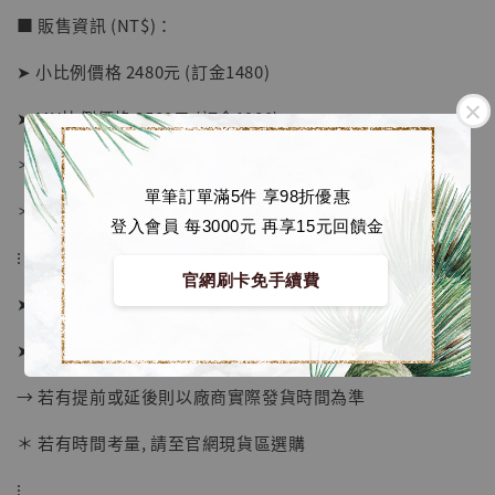
加購優惠【海賊王 布魯克達摩 [7STARS Studio]】
■ 販售資訊 (NT$)：
➤ 小比例價格 2480元 (訂金1480)
➤ MH比例價格 3580元 (訂金1980)
＊ 國際運費另計
單筆訂單滿5件 享98折優惠
＊ 刷卡免手續費
登入會員 每3000元 再享15元回饋金
⁝
官網刷卡免手續費
➤ 預購截止日：待工作室通知
➤ 預計發貨日：2026年10-12月 (僅供參考)
→ 若有提前或延後則以廠商實際發貨時間為準
＊ 若有時間考量, 請至官網現貨區選購
【店內現貨】海賊王 系列蒐藏雕像 布魯克達
⁝