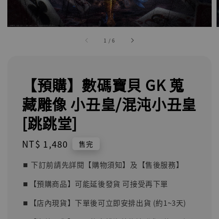
1
/
6
【預購】數碼寶貝 GK 蒐
藏雕像 小丑皇/混沌小丑皇
[跳跳堂]
Regular
NT$ 1,480
售完
price
⏹︎ 下訂前請先詳閱【購物須知】及【售後服務】
⏹︎【預購商品】可能延後發貨 可接受再下單
⏹︎【店內現貨】下單後可立即安排出貨 (約1~3天)