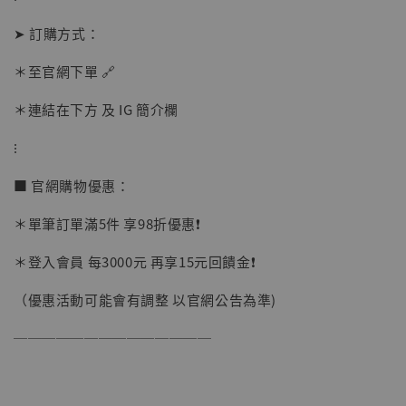
摩 [7STARS Studio]
-
+
➤ 訂購方式：
NT$ 1,500
NT$ 1,870
＊至官網下單 🔗
＊連結在下方 及 IG 簡介欄
加入購物車
⁝
■ 官網購物優惠：
加購優惠【讓子彈飛 鵝城縣長 張麻子 [BK01]】
＊單筆訂單滿5件 享98折優惠❗️
＊登入會員 每3000元 再享15元回饋金❗️
（優惠活動可能會有調整 以官網公告為準)
──────────────