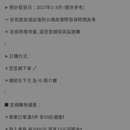
➤ 預計發貨日：2027年1-3月 (僅供參考)
→ 若有提前或延後則以廠商實際發貨時間為準
＊ 若有時間考量, 請至官網現貨區選購
⁝
➤ 訂購方式：
【店內現貨】海賊王 系列蒐藏雕像 布魯克達
＊至官網下單 🔗
摩 [7STARS Studio]
-
+
＊連結在下方 及 IG 簡介欄
NT$ 1,500
NT$ 1,870
⁝
■ 官網購物優惠：
加入購物車
＊單筆訂單滿5件 享98折優惠❗️
＊登入會員 每3000元 再享15元回饋金❗️