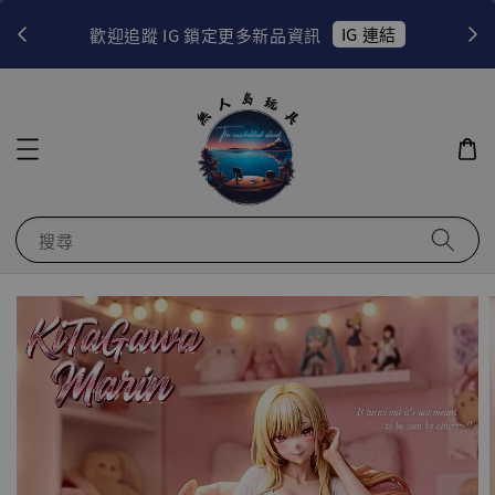
！
IG 連結
歡迎追蹤 IG 鎖定更多新品資訊
搜尋