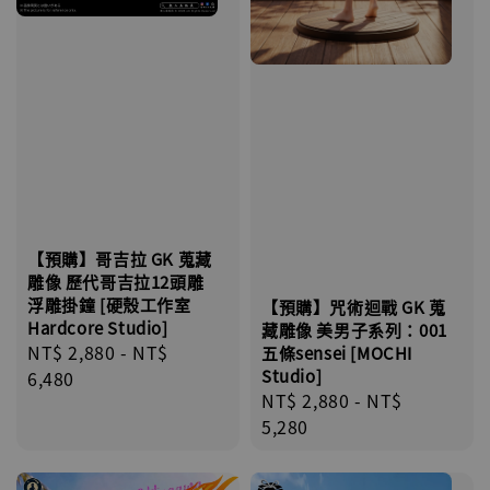
【預購】哥吉拉 GK 蒐藏
雕像 歷代哥吉拉12頭雕
浮雕掛鐘 [硬殼工作室
【預購】咒術迴戰 GK 蒐
Hardcore Studio]
藏雕像 美男子系列：001
Regular
NT$ 2,880
-
NT$
五條sensei [MOCHI
Studio]
price
6,480
Regular
NT$ 2,880
-
NT$
price
5,280