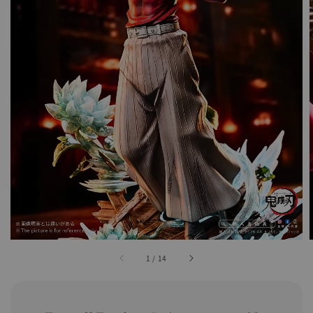
1
/
14