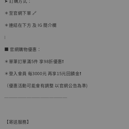
➤ 訂購方式：
＊至官網下單 🔗
＊連結在下方 及 IG 簡介欄
⁝
■ 官網購物優惠：
＊單筆訂單滿5件 享98折優惠❗️
＊登入會員 每3000元 再享15元回饋金❗️
（優惠活動可能會有調整 以官網公告為準)
──────────────
【現貨】BJSTUDIO 1/6系列可動蒐藏人偶 讓
【寄送服務】
子彈飛 鵝城縣長 張麻子 [BK01]