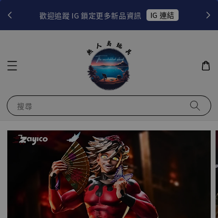
！
IG 連結
歡迎追蹤 IG 鎖定更多新品資訊
搜尋