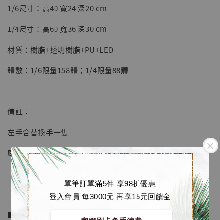
1/6尺寸：高40 寬24 深20 cm
-
+
NT$ 4,280
NT$ 5,580
1/4尺寸：高60 寬36 深30 cm
材質：樹脂+透明樹脂+PU+LED
加入購物車
體數：1/6限量158體；1/4限量88體
加購優惠【海賊王 布魯克達摩 [7STARS Studio]】
備註：
左手含替換手一隻
底座和logo、眼睛可以亮燈
單筆訂單滿5件 享98折優惠
──────────────
登入會員 每3000元 再享15元回饋金
■ 販售資訊 (NT$)：