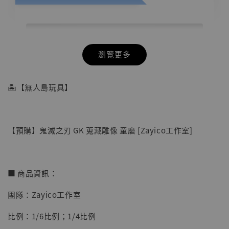
瀏覽更多
🏝【無人島玩具】
【預購】鬼滅之刃 GK 蒐藏雕像 童磨 [Zayico工作室]
■ 商品資訊：
團隊：Zayico工作室
【店內現貨】七龍珠 系列蒐藏雕像 悟空 鳥山
比例：1/6比例；1/4比例
明紀念款 [奇蹟工作室]