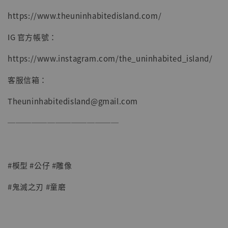
https://www.theuninhabitedisland.com/
IG 官方帳號：
https://www.instagram.com/the_uninhabited_island/
客服信箱：
Theuninhabitedisland@gmail.com
──────────────
#模型 #公仔 #雕像
#鬼滅之刃 #童磨