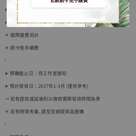
官網刷卡免手續費
➤ 1/6價格 9180元 (訂金3180)
➤ 1/4價格 12780元 (訂金4280)
＊ 國際運費另計
＊ 刷卡免手續費
【店內現貨】海賊王 系列蒐藏雕像 布魯克達
⁝
摩 [7STARS Studio]
-
+
➤ 預購截止日：待工作室通知
NT$ 1,500
NT$ 1,870
➤ 預計發貨日：2027年1-3月 (僅供參考)
→ 若有提前或延後則以廠商實際發貨時間為準
加入購物車
＊ 若有時間考量, 請至官網現貨區選購
⁝
加購優惠【讓子彈飛 鵝城縣長 張麻子 [BK01]】