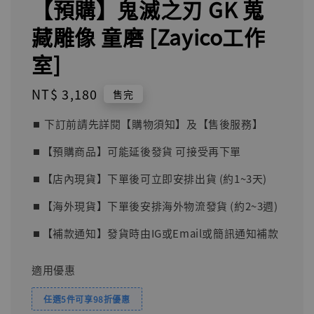
【預購】鬼滅之刃 GK 蒐
藏雕像 童磨 [Zayico工作
室]
Regular
NT$ 3,180
售完
price
⏹︎ 下訂前請先詳閱【購物須知】及【售後服務】
⏹︎【預購商品】可能延後發貨 可接受再下單
⏹︎【店內現貨】下單後可立即安排出貨 (約1~3天)
⏹︎【海外現貨】下單後安排海外物流發貨 (約2~3週)
⏹︎【補款通知】發貨時由IG或Email或簡訊通知補款
適用優惠
任選5件可享98折優惠