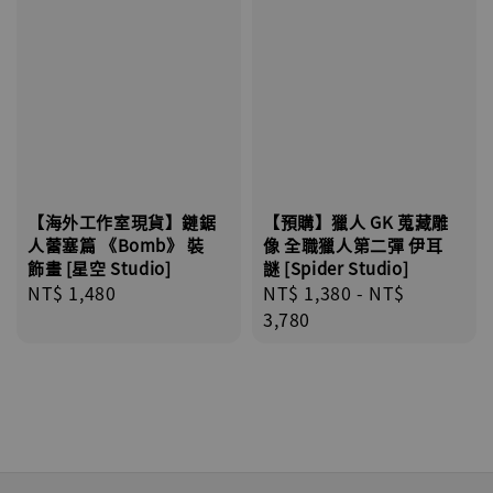
【海外工作室現貨】鏈鋸
【預購】獵人 GK 蒐藏雕
人蕾塞篇 《Bomb》 裝
像 全職獵人第二彈 伊耳
飾畫 [星空 Studio]
謎 [Spider Studio]
Regular
NT$ 1,480
Regular
NT$ 1,380
-
NT$
price
price
3,780