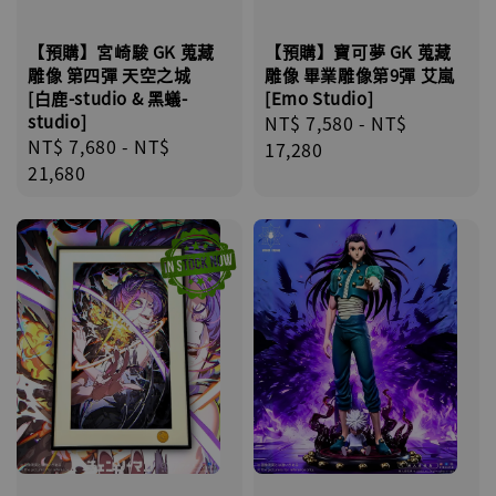
【預購】宮崎駿 GK 蒐藏
【預購】寶可夢 GK 蒐藏
雕像 第四彈 天空之城
雕像 畢業雕像第9彈 艾嵐
[白鹿-studio & 黑蟻-
[Emo Studio]
studio]
Regular
NT$ 7,580
-
NT$
Regular
NT$ 7,680
-
NT$
price
17,280
price
21,680