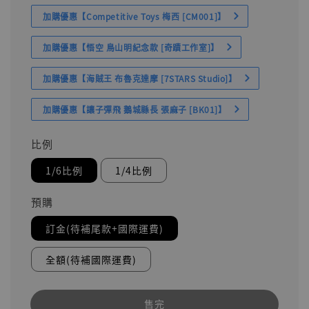
加購優惠【Competitive Toys 梅西 [CM001]】
加購優惠【悟空 鳥山明紀念款 [奇蹟工作室]】
加購優惠【海賊王 布魯克達摩 [7STARS Studio]】
加購優惠【讓子彈飛 鵝城縣長 張麻子 [BK01]】
比例
1/6比例
1/4比例
預購
訂金(待補尾款+國際運費)
全額(待補國際運費)
售完