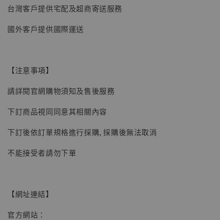
-
+
NT$ 4,980
台灣客戶提供宅配及超商寄送服務
NT$ 5,300
國外客戶提供國際運送
加入購物車
【注意事項】
請詳閱官網購物須知及售後服務
下訂商品視同同意其相關內容
下訂後依訂單規格進行採購, 採購後無法取消
不能接受者請勿下單
【網址連結】
官方網站：