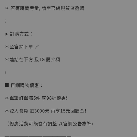
加入購物車
＊ 若有時間考量, 請至官網現貨區選購
⁝
加購優惠【讓子彈飛 鵝城縣長 張麻子 [BK01]】
➤ 訂購方式：
＊至官網下單 🔗
＊連結在下方 及 IG 簡介欄
⁝
■ 官網購物優惠：
＊單筆訂單滿5件 享98折優惠❗️
＊登入會員 每3000元 再享15元回饋金❗️
（優惠活動可能會有調整 以官網公告為準)
──────────────