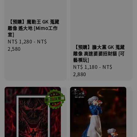
【預購】魔動王 GK 蒐藏
雕像 遙大地 [Mimo工作
室]
Regular
NT$ 1,280
-
NT$
【預購】膽大黨 GK 蒐藏
price
2,580
雕像 高速婆婆招財貓 [可
藝模玩]
Regular
NT$ 1,180
-
NT$
price
2,880