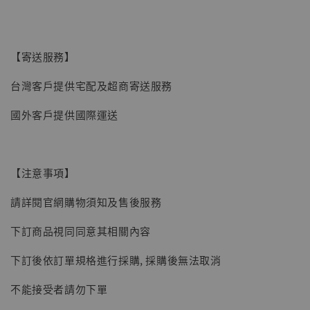
【現貨】BJSTUDIO 1/6系列可動蒐藏人偶 讓
【寄送服務】
子彈飛 鵝城縣長 張麻子 [BK01]
台灣客戶提供宅配及超商寄送服務
-
+
NT$ 4,980
NT$ 5,300
國外客戶提供國際運送
加入購物車
【注意事項】
請詳閱官網購物須知及售後服務
下訂商品視同同意其相關內容
下訂後依訂單規格進行採購, 採購後無法取消
不能接受者請勿下單