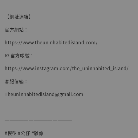
【網址連結】
官方網站：
https://www.theuninhabitedisland.com/
IG 官方帳號：
https://www.instagram.com/the_uninhabited_island/
客服信箱：
Theuninhabitedisland@gmail.com
──────────────
#模型 #公仔 #雕像