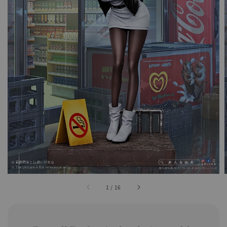
1
/
16