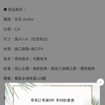
■ 商品資訊：
團隊：月亮 studio
【店內現貨】七龍珠 系列蒐藏雕像 悟空 鳥山
明紀念款 [奇蹟工作室]
比例：1/6
-
+
NT$ 4,280
尺寸：高28 cm（包含地台）
NT$ 5,580
材質：進口樹脂+進口PU
加入購物車
版本：黑絲版本；光腿版本
配置：田山主體，場景配飾，壓克力旋轉立牌，雙閃徽章
加購優惠【海賊王 布魯克達摩 [7STARS Studio]】
體數：雙版本總限量128體
備註：先行預購送田山小姐壓克力旋轉立牌+雙閃徽章一套
單筆訂單滿5件 享98折優惠