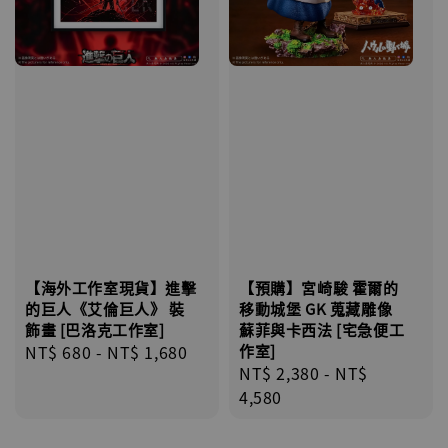
【海外工作室現貨】進擊
【預購】宮崎駿 霍爾的
的巨人《艾倫巨人》 裝
移動城堡 GK 蒐藏雕像
飾畫 [巴洛克工作室]
蘇菲與卡西法 [宅急便工
Regular
NT$ 680
-
NT$ 1,680
作室]
Regular
NT$ 2,380
-
NT$
price
price
4,580