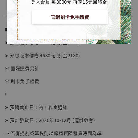
登入會員 每3000元 再享15元回饋金
──────────────
官網刷卡免手續費
■ 販售資訊 (NT$)：
➤ 黑絲版本價格 4680元 (訂金2180)
➤ 光腿版本價格 4680元 (訂金2180)
＊ 國際運費另計
＊ 刷卡免手續費
⁝
【店內現貨】海賊王 系列蒐藏雕像 布魯克達
摩 [7STARS Studio]
➤ 預購截止日：待工作室通知
-
+
NT$ 1,500
NT$ 1,870
➤ 預計發貨日：2026年10-12月 (僅供參考)
→ 若有提前或延後則以廠商實際發貨時間為準