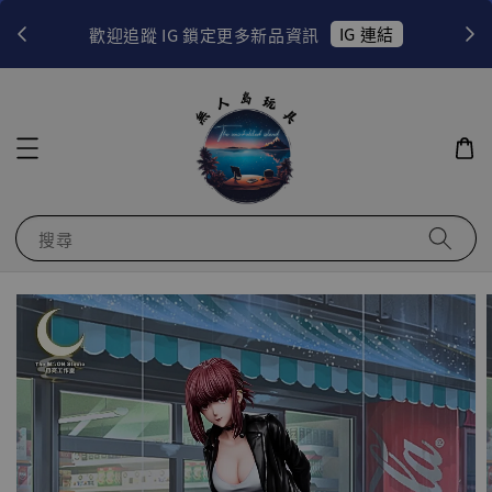
！
IG 連結
歡迎追蹤 IG 鎖定更多新品資訊
搜尋