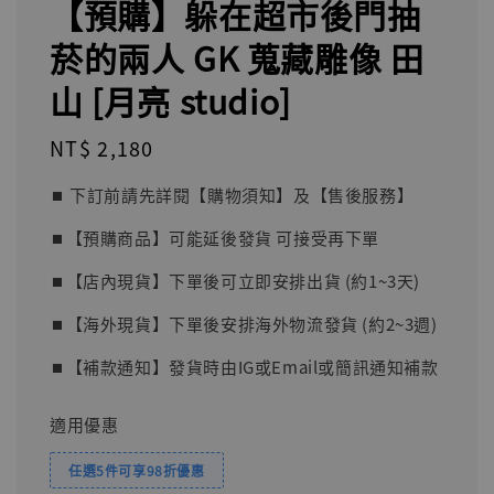
【預購】躲在超市後門抽
菸的兩人 GK 蒐藏雕像 田
山 [月亮 studio]
Regular
NT$ 2,180
price
⏹︎ 下訂前請先詳閱【購物須知】及【售後服務】
⏹︎【預購商品】可能延後發貨 可接受再下單
⏹︎【店內現貨】下單後可立即安排出貨 (約1~3天)
⏹︎【海外現貨】下單後安排海外物流發貨 (約2~3週)
⏹︎【補款通知】發貨時由IG或Email或簡訊通知補款
適用優惠
任選5件可享98折優惠