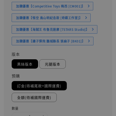
加購優惠【Competitive Toys 梅西 [CM001]】
加購優惠【悟空 鳥山明紀念款 [奇蹟工作室]】
加購優惠【海賊王 布魯克達摩 [7STARS Studio]】
加購優惠【讓子彈飛 鵝城縣長 張麻子 [BK01]】
版本
黑絲版本
光腿版本
預購
訂金(待補尾款+國際運費)
全額(待補國際運費)
數量