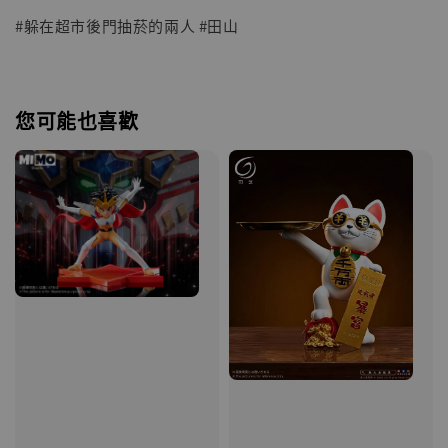
#躲在超市後門抽菸的兩人 #田山
您可能也喜歡