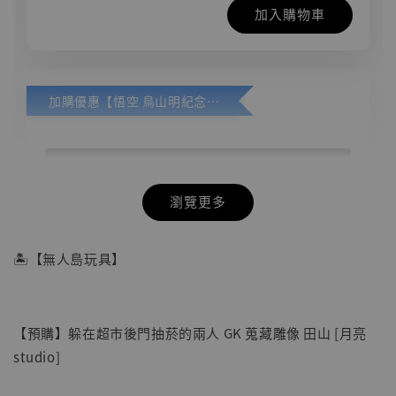
加入購物車
加購優惠【悟空 鳥山明紀念款 [奇蹟工作室]】
瀏覽更多
🏝【無人島玩具】
【預購】躲在超市後門抽菸的兩人 GK 蒐藏雕像 田山 [月亮
studio]