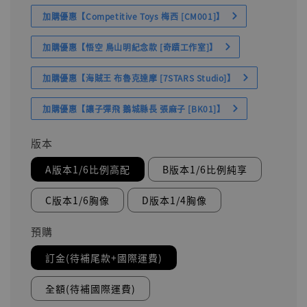
加購優惠【Competitive Toys 梅西 [CM001]】
加購優惠【悟空 鳥山明紀念款 [奇蹟工作室]】
加購優惠【海賊王 布魯克達摩 [7STARS Studio]】
加購優惠【讓子彈飛 鵝城縣長 張麻子 [BK01]】
版本
A版本1/6比例高配
B版本1/6比例純享
C版本1/6胸像
D版本1/4胸像
預購
訂金(待補尾款+國際運費)
全額(待補國際運費)