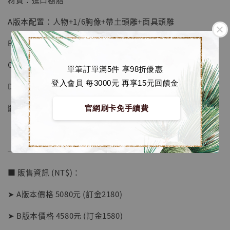
A版本配置：人物+1/6胸像+帶土頭雕+面具頭雕
B版本配置：人物單帶土頭雕
C版本配置：胸像地台雙頭雕
單筆訂單滿5件 享98折優惠
登入會員 每3000元 再享15元回饋金
D版本配置：胸像地台雙頭雕
體數：限量99體
官網刷卡免手續費
──────────────
■ 販售資訊 (NT$)：
【店內現貨】海賊王 系列蒐藏雕像 布魯克達
摩 [7STARS Studio]
➤ A版本價格 5080元 (訂金2180)
-
+
NT$ 1,500
➤ B版本價格 4580元 (訂金1580)
NT$ 1,870