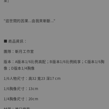
室]
"這世間的因果...由我來斬斷..."
【店內現貨】七龍珠 系列蒐藏雕像 悟空 鳥山
明紀念款 [奇蹟工作室]
■ 商品資訊：
-
+
NT$ 4,280
團隊：斬月工作室
NT$ 5,580
版本：A版本1/6比例高配；B版本1/6比例純享；C版本1/6胸
加入購物車
像；D版本1/4胸像
1/6人物尺寸：高32 寬23 深17 cm
1/6胸像尺寸：13cm
加購優惠【海賊王 布魯克達摩 [7STARS Studio]】
1/4胸像尺寸：20cm
材質：進口樹脂