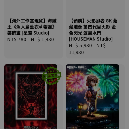
【海外工作室現貨】海賊
【預購】火影忍者 GK 蒐
王《魚人島藍衣草帽團》
藏雕像 第四代目火影 金
裝飾畫 [星空 Studio]
色閃光 波風水門
Regular
NT$ 780
-
NT$ 1,480
[HOUSEMAN Studio]
Regular
NT$ 5,980
-
NT$
price
price
11,980