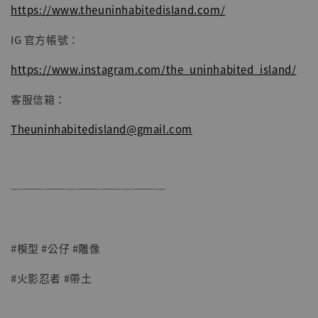
https://www.theuninhabitedisland.com/
IG 官方帳號：
https://www.instagram.com/the_uninhabited_island/
客服信箱：
Theuninhabitedisland@gmail.com
──────────────
#模型 #公仔 #雕像
#火影忍者 #帶土