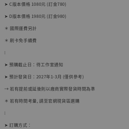
➤ C版本價格 1080元 (訂金780)
加入購物車
➤ D版本價格 1980元 (訂金980)
＊ 國際運費另計
＊ 刷卡免手續費
加購優惠【讓子彈飛 鵝城縣長 張麻子 [BK01]】
⁝
➤ 預購截止日：待工作室通知
➤ 預計發貨日：2027年1-3月 (僅供參考)
→ 若有提前或延後則以廠商實際發貨時間為準
＊ 若有時間考量, 請至官網現貨區選購
⁝
➤ 訂購方式：