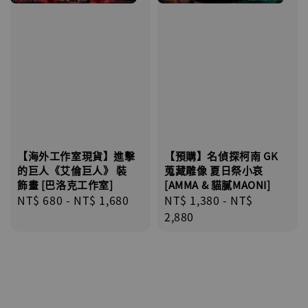
【海外工作室現貨】進擊
【預購】名偵探柯南 GK
的巨人《艾倫巨人》 裝
蒐藏雕像 夏日祭小哀
飾畫 [巴洛克工作室]
[AMMA & 貓膩MAONI]
Regular
NT$ 680
-
NT$ 1,680
Regular
NT$ 1,380
-
NT$
price
price
2,880