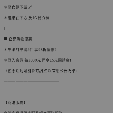
＊至官網下單 🔗
＊連結在下方 及 IG 簡介欄
⁝
【現貨】BJSTUDIO 1/6系列可動蒐藏人偶 讓
子彈飛 鵝城縣長 張麻子 [BK01]
■ 官網購物優惠：
-
+
NT$ 4,980
＊單筆訂單滿5件 享98折優惠❗️
NT$ 5,300
＊登入會員 每3000元 再享15元回饋金❗️
加入購物車
（優惠活動可能會有調整 以官網公告為準)
──────────────
【寄送服務】
台灣客戶提供宅配及超商寄送服務