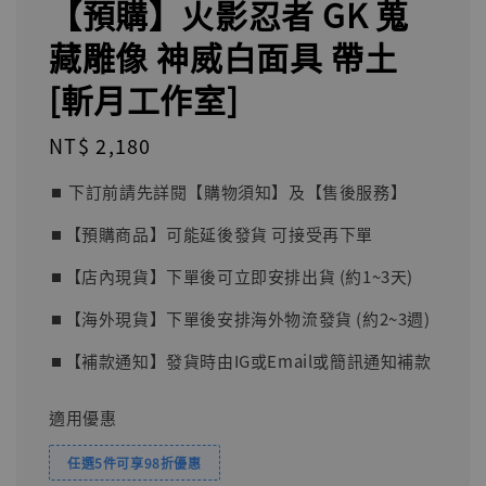
【預購】火影忍者 GK 蒐
藏雕像 神威白面具 帶土
[斬月工作室]
Regular
NT$ 2,180
price
⏹︎ 下訂前請先詳閱【購物須知】及【售後服務】
⏹︎【預購商品】可能延後發貨 可接受再下單
⏹︎【店內現貨】下單後可立即安排出貨 (約1~3天)
⏹︎【海外現貨】下單後安排海外物流發貨 (約2~3週)
⏹︎【補款通知】發貨時由IG或Email或簡訊通知補款
適用優惠
任選5件可享98折優惠