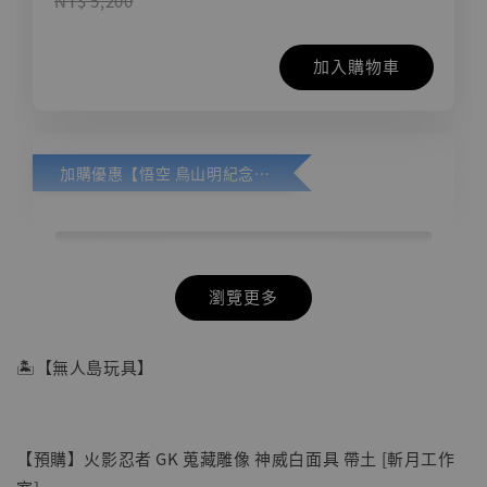
NT$ 5,200
加入購物車
加購優惠【悟空 鳥山明紀念款 [奇蹟工作室]】
瀏覽更多
🏝【無人島玩具】
【預購】火影忍者 GK 蒐藏雕像 神威白面具 帶土 [斬月工作