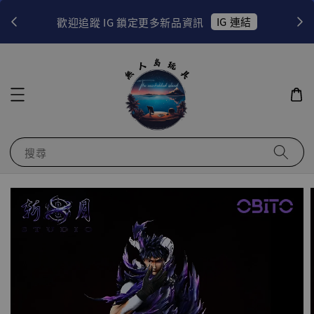
！
IG 連結
歡迎追蹤 IG 鎖定更多新品資訊
搜尋