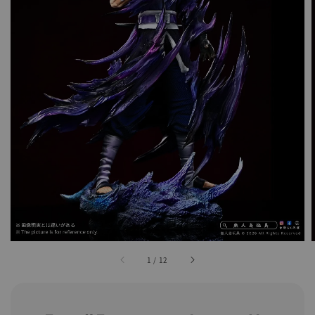
1
/
12