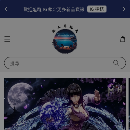
！
IG 連結
歡迎追蹤 IG 鎖定更多新品資訊
搜尋