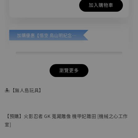
加入購物車
加購優惠【悟空 鳥山明紀念款 [奇蹟工作室]】
瀏覽更多
🏝【無人島玩具】
【預購】火影忍者 GK 蒐藏雕像 機甲妃雛田 [機械之心工作
室]