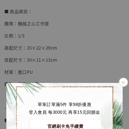
■ 商品資訊：
團隊：機械之心工作室
【店內現貨】七龍珠 系列蒐藏雕像 悟空 鳥山
明紀念款 [奇蹟工作室]
比例：1/5
-
+
NT$ 4,280
高配尺寸：35×22×29cm
NT$ 5,580
低配尺寸：30×11×13cm
加入購物車
材質：進口PU
體數：限量200體
加購優惠【海賊王 布魯克達摩 [7STARS Studio]】
單筆訂單滿5件 享98折優惠
──────────────
登入會員 每3000元 再享15元回饋金
■ 販售資訊 (NT$)：
官網刷卡免手續費