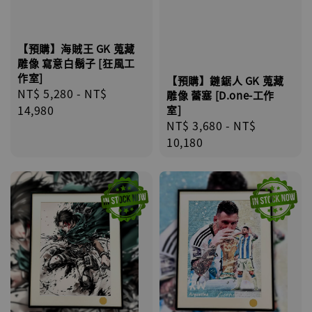
【預購】海賊王 GK 蒐藏
雕像 寫意白鬍子 [狂風工
作室]
【預購】鏈鋸人 GK 蒐藏
Regular
NT$ 5,280
-
NT$
雕像 蕾塞 [D.one-工作
price
14,980
室]
Regular
NT$ 3,680
-
NT$
price
10,180