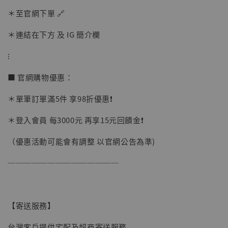
加入購物車
＊至官網下單 🔗
＊連結在下方 及 IG 簡介欄
加購優惠【讓子彈飛 鵝城縣長 張麻子 [BK01]】
⁝
■ 官網購物優惠：
＊單筆訂單滿5件 享98折優惠❗️
＊登入會員 每3000元 再享15元回饋金❗️
（優惠活動可能會有調整 以官網公告為準)
──────────────
【寄送服務】
台灣客戶提供宅配及超商寄送服務