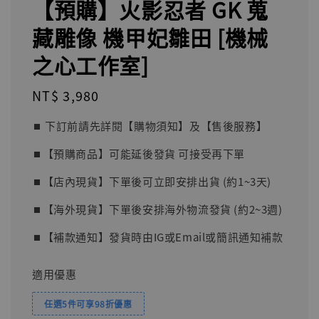
【預購】火影忍者 GK 蒐
藏雕像 機甲妃雛田 [機械
之心工作室]
Regular
NT$ 3,980
price
⏹︎ 下訂前請先詳閱【購物須知】及【售後服務】
⏹︎【預購商品】可能延後發貨 可接受再下單
⏹︎【店內現貨】下單後可立即安排出貨 (約1~3天)
⏹︎【海外現貨】下單後安排海外物流發貨 (約2~3週)
⏹︎【補款通知】發貨時由IG或Email或簡訊通知補款
適用優惠
任選5件可享98折優惠