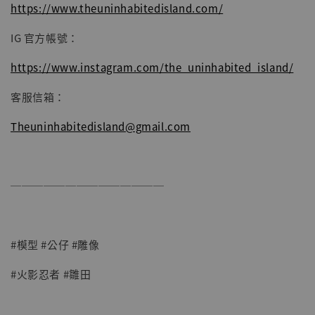
https://www.theuninhabitedisland.com/
IG 官方帳號：
https://www.instagram.com/the_uninhabited_island/
客服信箱：
Theuninhabitedisland@gmail.com
──────────────
#模型 #公仔 #雕像
#火影忍者 #雛田