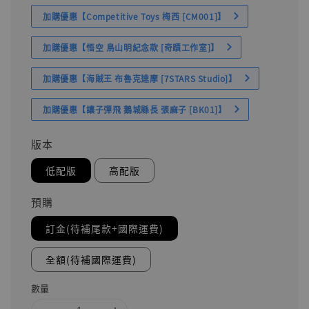
加購優惠【Competitive Toys 梅西 [CM001]】
加購優惠【悟空 鳥山明紀念款 [奇蹟工作室]】
加購優惠【海賊王 布魯克達摩 [7STARS Studio]】
加購優惠【讓子彈飛 鵝城縣長 張麻子 [BK01]】
版本
低配版
高配版
預購
訂金(待補尾款+國際運費)
全額(待補國際運費)
數量