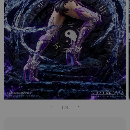
1
/
6