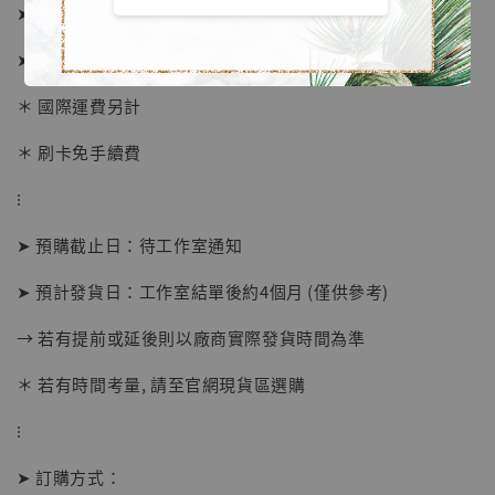
➤ 低配價格 7180元 (訂金3980)
➤ 高配價格 10280元 (訂金4980)
＊ 國際運費另計
＊ 刷卡免手續費
⁝
➤ 預購截止日：待工作室通知
➤ 預計發貨日：工作室結單後約4個月 (僅供參考)
→ 若有提前或延後則以廠商實際發貨時間為準
【店內現貨】海賊王 系列蒐藏雕像 布魯克達
摩 [7STARS Studio]
＊ 若有時間考量, 請至官網現貨區選購
-
+
NT$ 1,500
NT$ 1,870
⁝
➤ 訂購方式：