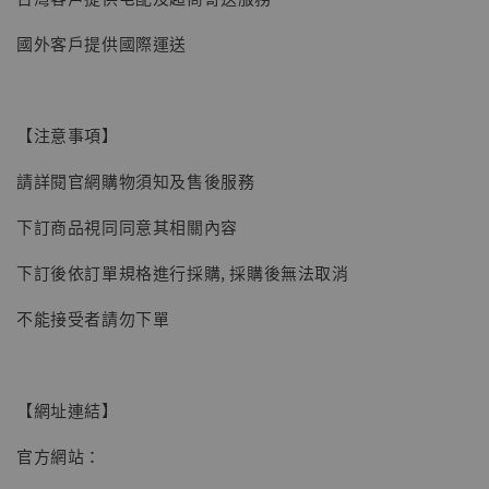
國外客戶提供國際運送
【現貨】BJSTUDIO 1/6系列可動蒐藏人偶 讓
子彈飛 鵝城縣長 張麻子 [BK01]
【注意事項】
-
+
NT$ 4,980
NT$ 5,300
請詳閱官網購物須知及售後服務
下訂商品視同同意其相關內容
加入購物車
下訂後依訂單規格進行採購, 採購後無法取消
不能接受者請勿下單
【網址連結】
官方網站：