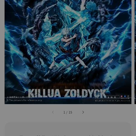
1
/
15