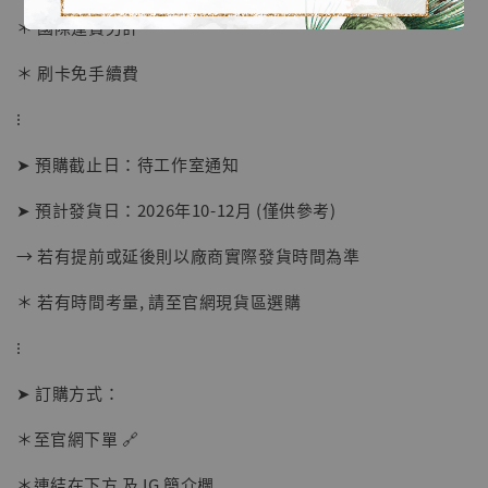
＊ 國際運費另計
＊ 刷卡免手續費
⁝
➤ 預購截止日：待工作室通知
➤ 預計發貨日：2026年10-12月 (僅供參考)
【店內現貨】海賊王 系列蒐藏雕像 布魯克達
→ 若有提前或延後則以廠商實際發貨時間為準
摩 [7STARS Studio]
-
+
＊ 若有時間考量, 請至官網現貨區選購
NT$ 1,500
NT$ 1,870
⁝
➤ 訂購方式：
加入購物車
＊至官網下單 🔗
＊連結在下方 及 IG 簡介欄