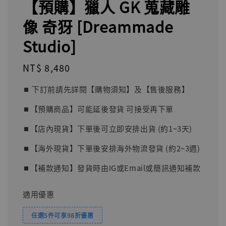
【預購】獵人 GK 蒐藏雕
像 奇犽 [Dreammade
Studio]
Regular
NT$ 8,480
price
⏹︎ 下訂前請先詳閱【購物須知】及【售後服務】
⏹︎【預購商品】可能延後發貨 可接受再下單
⏹︎【店內現貨】下單後可立即安排出貨 (約1~3天)
⏹︎【海外現貨】下單後安排海外物流發貨 (約2~3週)
⏹︎【補款通知】發貨時由IG或Email或簡訊通知補款
適用優惠
任選5件可享98折優惠