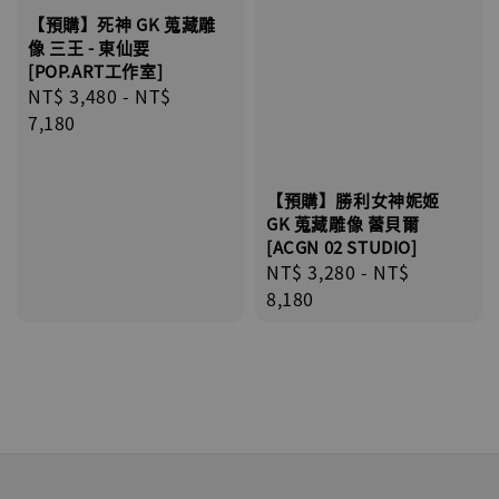
【預購】死神 GK 蒐藏雕
像 三王 - 東仙要
[POP.ART工作室]
Regular
NT$ 3,480
-
NT$
price
7,180
【預購】勝利女神妮姬
GK 蒐藏雕像 蕾貝爾
[ACGN 02 STUDIO]
Regular
NT$ 3,280
-
NT$
price
8,180