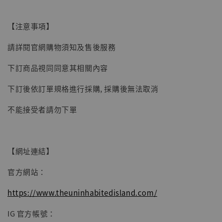
子彈飛 鵝城縣長 張麻子 [BK01]
-
+
NT$ 4,980
【注意事項】
NT$ 5,300
請詳閱官網購物須知及售後服務
加入購物車
下訂商品視同同意其相關內容
下訂後依訂單規格進行採購, 採購後無法取消
不能接受者請勿下單
【網址連結】
官方網站：
https://www.theuninhabitedisland.com/
IG 官方帳號：