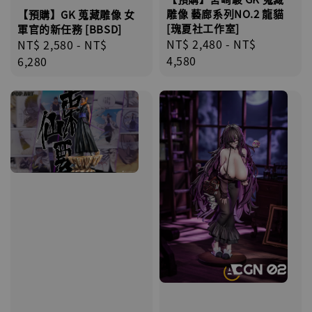
雕像 藝廊系列NO.2 龍貓
【預購】GK 蒐藏雕像 女
[瑰夏社工作室]
軍官的新任務 [BBSD]
Regular
NT$ 2,480
-
NT$
Regular
NT$ 2,580
-
NT$
price
4,580
price
6,280