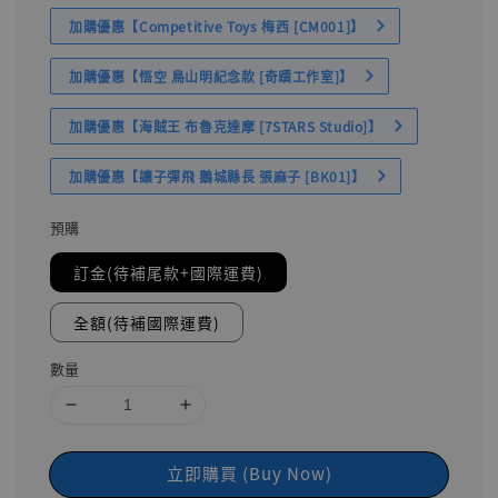
加購優惠【Competitive Toys 梅西 [CM001]】
加購優惠【悟空 鳥山明紀念款 [奇蹟工作室]】
加購優惠【海賊王 布魯克達摩 [7STARS Studio]】
加購優惠【讓子彈飛 鵝城縣長 張麻子 [BK01]】
預購
訂金(待補尾款+國際運費)
全額(待補國際運費)
數量
立即購買 (Buy Now)