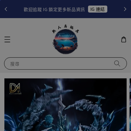
！
IG 連結
歡迎追蹤 IG 鎖定更多新品資訊
搜尋