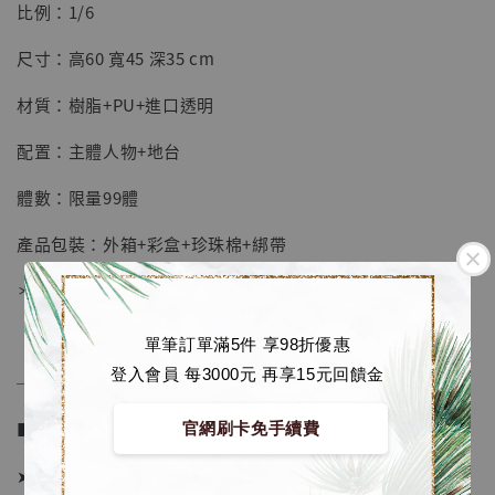
【店內現貨】七龍珠 系列蒐藏雕像 悟空 鳥山
比例：1/6
明紀念款 [奇蹟工作室]
尺寸：高60 寬45 深35 cm
-
+
NT$ 4,280
NT$ 5,580
材質：樹脂+PU+進口透明
配置：主體人物+地台
加入購物車
體數：限量99體
產品包裝：外箱+彩盒+珍珠棉+綁帶
加購優惠【海賊王 布魯克達摩 [7STARS Studio]】
＊附銘牌
單筆訂單滿5件 享98折優惠
登入會員 每3000元 再享15元回饋金
──────────────
■ 販售資訊 (NT$)：
官網刷卡免手續費
➤ 價格 16980元 (訂金8480)