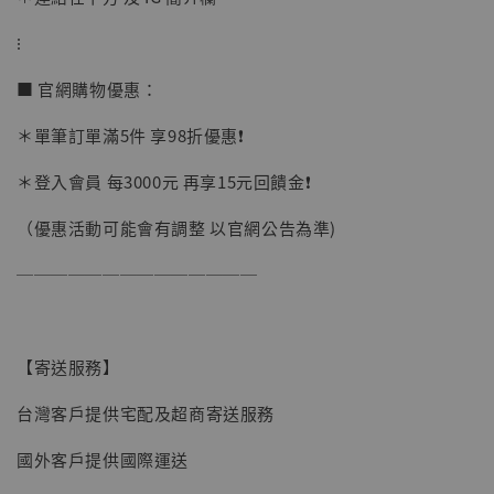
加購優惠【讓子彈飛 鵝城縣長 張麻子 [BK01]】
⁝
■ 官網購物優惠：
＊單筆訂單滿5件 享98折優惠❗️
＊登入會員 每3000元 再享15元回饋金❗️
（優惠活動可能會有調整 以官網公告為準)
──────────────
【寄送服務】
台灣客戶提供宅配及超商寄送服務
國外客戶提供國際運送
【現貨】BJSTUDIO 1/6系列可動蒐藏人偶 讓