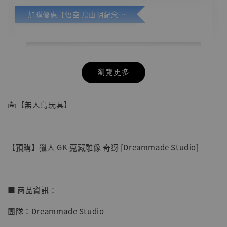
加購優惠【悟空 鳥山明紀念款 [奇蹟工作室]】
瀏覽更多
🏝【無人島玩具】
【預購】獵人 GK 蒐藏雕像 奇犽 [Dreammade Studio]
■ 商品資訊：
團隊：Dreammade Studio