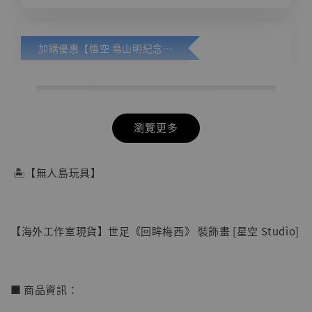
加購優惠【悟空 鳥山明紀念款 [奇蹟工作室]】
瀏覽更多
🏝【無人島玩具】
【海外工作室現貨】世足《回眸梅西》 裝飾畫 [星空 Studio]
■ 商品資訊：