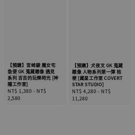
【預購】宮崎駿 魔女宅
【預購】犬夜叉 GK 蒐藏
急便 GK 蒐藏雕像 遇見
雕像 人物系列第一彈 桔
系列 吉吉的玩樂時光 [神
梗 [藏星工作室 COVERT
隱工作室]
STAR STUDIO]
Regular
NT$ 1,380
-
NT$
Regular
NT$ 4,280
-
NT$
price
2,580
price
11,280