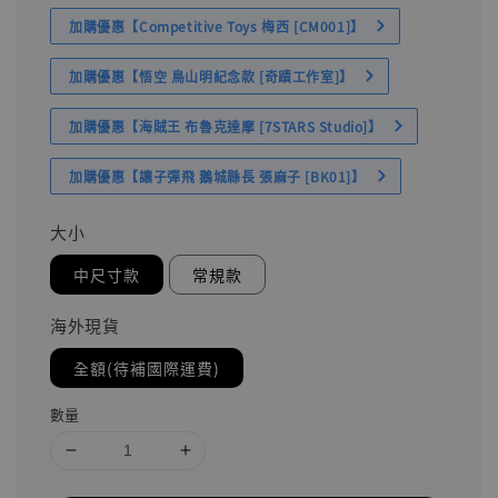
加購優惠【Competitive Toys 梅西 [CM001]】
加購優惠【悟空 鳥山明紀念款 [奇蹟工作室]】
加購優惠【海賊王 布魯克達摩 [7STARS Studio]】
加購優惠【讓子彈飛 鵝城縣長 張麻子 [BK01]】
大小
中尺寸款
常規款
海外現貨
全額(待補國際運費)
數量