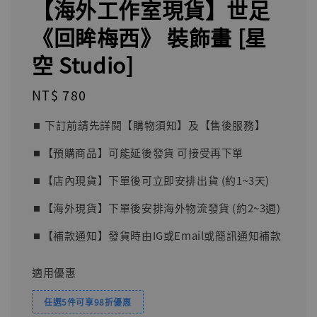
【海外工作室現貨】世足
《回眸梅西》 裝飾畫 [星
空 Studio]
Regular
NT$ 780
price
⏹︎ 下訂前請先詳閱【購物須知】及【售後服務】
⏹︎【預購商品】可能延後發貨 可接受再下單
⏹︎【店內現貨】下單後可立即安排出貨 (約1~3天)
⏹︎【海外現貨】下單後安排海外物流發貨 (約2~3週)
⏹︎【補款通知】發貨時由IG或Email或簡訊通知補款
適用優惠
任選5件可享98折優惠