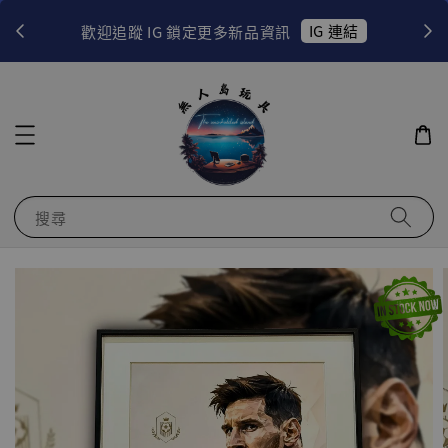
！
IG 連結
歡迎追蹤 IG 鎖定更多新品資訊
搜尋