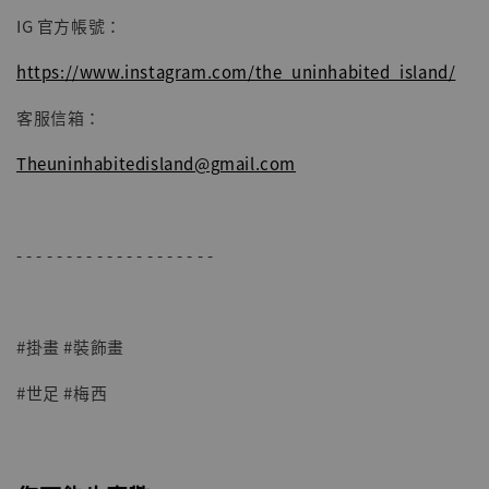
IG 官方帳號：
https://www.instagram.com/the_uninhabited_island/
客服信箱：
Theuninhabitedisland@gmail.com
- - - - - - - - - - - - - - - - - - - -
#掛畫 #裝飾畫
#世足 #梅西