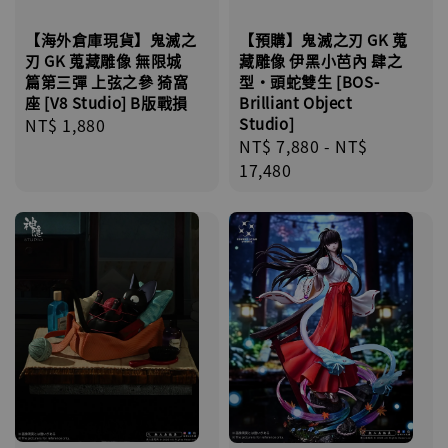
【海外倉庫現貨】鬼滅之
【預購】鬼滅之刃 GK 蒐
刃 GK 蒐藏雕像 無限城
藏雕像 伊黑小芭內 肆之
篇第三彈 上弦之參 猗窩
型·頭蛇雙生 [BOS-
座 [V8 Studio] B版戰損
Brilliant Object
Regular
NT$ 1,880
Studio]
Regular
NT$ 7,880
-
NT$
price
price
17,480