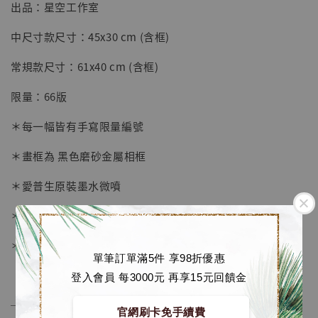
出品：星空工作室
【店內現貨】七龍珠 系列蒐藏雕像 悟空 鳥山
中尺寸款尺寸：45x30 cm (含框)
明紀念款 [奇蹟工作室]
常規款尺寸：61x40 cm (含框)
-
+
NT$ 4,280
NT$ 5,580
限量：66版
＊每一幅皆有手寫限量編號
加入購物車
＊畫框為 黑色磨砂金屬相框
＊愛普生原裝墨水微噴
加購優惠【海賊王 布魯克達摩 [7STARS Studio]】
＊表面配有防塵透明有機玻璃
＊背面爲黑色防潮背板
單筆訂單滿5件 享98折優惠
登入會員 每3000元 再享15元回饋金
──────────────
官網刷卡免手續費