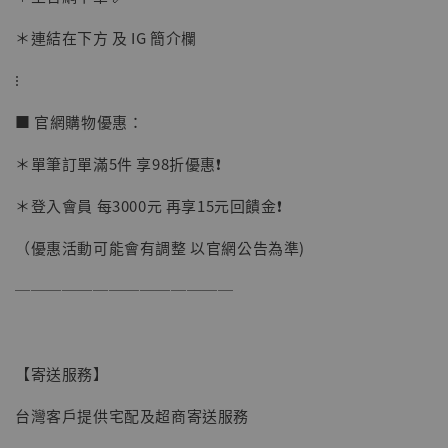
＊連結在下方 及 IG 簡介欄
加購優惠【讓子彈飛 鵝城縣長 張麻子 [BK01]】
⁝
■ 官網購物優惠：
＊單筆訂單滿5件 享98折優惠❗️
＊登入會員 每3000元 再享15元回饋金❗️
（優惠活動可能會有調整 以官網公告為準)
──────────────
【寄送服務】
台灣客戶提供宅配及超商寄送服務