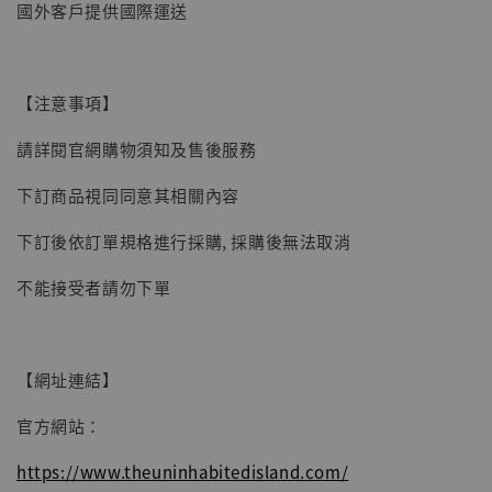
國外客戶提供國際運送
【現貨】BJSTUDIO 1/6系列可動蒐藏人偶 讓
子彈飛 鵝城縣長 張麻子 [BK01]
-
+
NT$ 4,980
【注意事項】
NT$ 5,300
請詳閱官網購物須知及售後服務
加入購物車
下訂商品視同同意其相關內容
下訂後依訂單規格進行採購, 採購後無法取消
不能接受者請勿下單
【網址連結】
官方網站：
https://www.theuninhabitedisland.com/