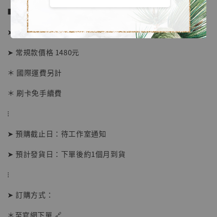
■ 販售資訊 (NT$)：
➤ 中尺寸款價格 780元
➤ 常規款價格 1480元
＊ 國際運費另計
＊ 刷卡免手續費
⁝
【店內現貨】海賊王 系列蒐藏雕像 布魯克達
➤ 預購截止日：待工作室通知
摩 [7STARS Studio]
-
+
➤ 預計發貨日：下單後約1個月到貨
NT$ 1,500
NT$ 1,870
⁝
➤ 訂購方式：
加入購物車
＊至官網下單 🔗